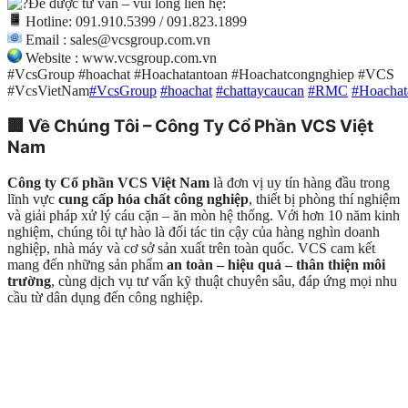
Để được tư vấn – vui lòng liên hệ:
Hotline: 091.910.5399 / 091.823.1899
Email : sales@vcsgroup.com.vn
Website : www.vcsgroup.com.vn
#VcsGroup #hoachat #Hoachatantoan #Hoachatcongnghiep #VCS
#VcsVietNam
#VcsGroup
#hoachat
#chattaycaucan
#RMC
#Hoachat
🏢
Về Chúng Tôi – Công Ty Cổ Phần VCS Việt
Nam
Công ty Cổ phần VCS Việt Nam
là đơn vị uy tín hàng đầu trong
lĩnh vực
cung cấp hóa chất công nghiệp
, thiết bị phòng thí nghiệm
và giải pháp xử lý cáu cặn – ăn mòn hệ thống. Với hơn 10 năm kinh
nghiệm, chúng tôi tự hào là đối tác tin cậy của hàng nghìn doanh
nghiệp, nhà máy và cơ sở sản xuất trên toàn quốc. VCS cam kết
mang đến những sản phẩm
an toàn – hiệu quả – thân thiện môi
trường
, cùng dịch vụ tư vấn kỹ thuật chuyên sâu, đáp ứng mọi nhu
cầu từ dân dụng đến công nghiệp.