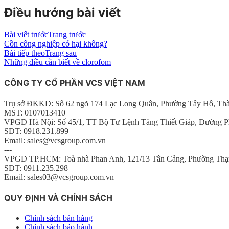
Điều hướng bài viết
Bài viết trước
Trang trước
Cồn công nghiệp có hại không?
Bài tiếp theo
Trang sau
Những điều cần biết về clorofom
CÔNG TY CỔ PHẦN VCS VIỆT NAM
Trụ sở ĐKKD: Số 62 ngõ 174 Lạc Long Quân, Phường Tây Hồ, Th
MST: 0107013410
VPGD Hà Nội: Số 45/1, TT Bộ Tư Lệnh Tăng Thiết Giáp, Đường P
SĐT: 0918.231.899
Email: sales@vcsgroup.com.vn
---
VPGD TP.HCM: Toà nhà Phan Anh, 121/13 Tân Cảng, Phường Thạ
SĐT: 0911.235.298
Email: sales03@vcsgroup.com.vn
QUY ĐỊNH VÀ CHÍNH SÁCH
Chính sách bán hàng
Chính sách bảo hành