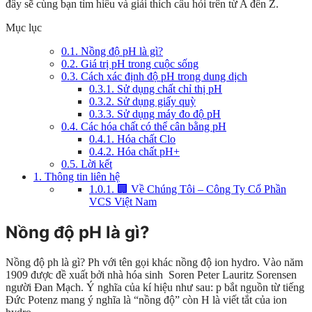
đây sẽ cùng bạn tìm hiểu và giải thích câu hỏi trên từ A đến Z.
Mục lục
0.1.
Nồng độ pH là gì?
0.2.
Giá trị pH trong cuộc sống
0.3.
Cách xác định độ pH trong dung dịch
0.3.1.
Sử dụng chất chỉ thị pH
0.3.2.
Sử dụng giấy quỳ
0.3.3.
Sử dụng máy đo độ pH
0.4.
Các hóa chất có thể cân bằng pH
0.4.1.
Hóa chất Clo
0.4.2.
Hóa chất pH+
0.5.
Lời kết
1.
Thông tin liên hệ
1.0.1.
🏢 Về Chúng Tôi – Công Ty Cổ Phần
VCS Việt Nam
Nồng độ pH là gì?
Nồng độ ph là gì? Ph với tên gọi khác nồng độ ion hydro. Vào năm
1909 được đề xuất bởi nhà hóa sinh Soren Peter Lauritz Sorensen
người Đan Mạch. Ý nghĩa của kí hiệu như sau: p bắt nguồn từ tiếng
Đức Potenz mang ý nghĩa là “nồng độ” còn H là viết tắt của ion