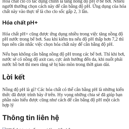
Hóa chất clo có tác dụng chính là tăng nồng độ pH ở bể bơi. Nhiều
người thường chọn cách này để cân bằng độ pH. Ứng dụng của hóa
chất này vào thực tế là cho clo sốc gấp 2, 3 lần.
Hóa chất pH+
Hóa chất pH+ cũng được ứng dụng nhiều trong việc tăng nồng độ
pH nước trong bể bơi. Sau khi kiểm tra nếu độ pH thấp hơn 7,2 thì
bạn nên cân nhắc việc chọn hóa chất này để cân bằng độ pH.
Nếu bạn không cân bằng nồng độ pH trong các bể bơi. Thì khi bơi,
nước sẽ có nồng độ axit cao, cực ảnh hưởng đến da, khi nuốt phải
nước hồ bơi thì men răng sẽ bị bào mòn trong thời gian dài.
Lời kết
Nồng độ pH là gì? Các hóa chất có thể cân bằng pH là những kiến
thức đã được trình bày ở trên. Hy vọng những chia sẻ đã giúp bạn
phần nào hiểu được cũng như cách để cân bằng độ pH một cách
hợp lý
Thông tin liên hệ