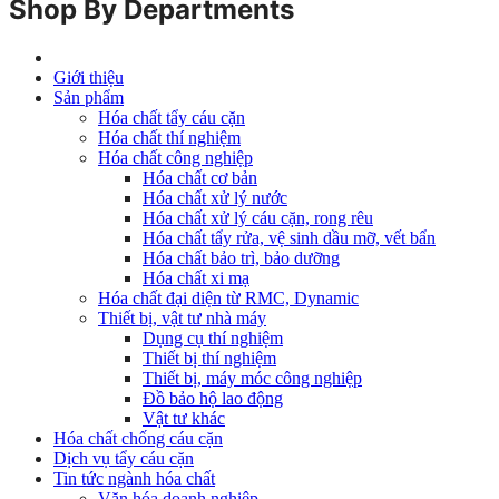
Shop By Departments
Giới thiệu
Sản phẩm
Hóa chất tẩy cáu cặn
Hóa chất thí nghiệm
Hóa chất công nghiệp
Hóa chất cơ bản
Hóa chất xử lý nước
Hóa chất xử lý cáu cặn, rong rêu
Hóa chất tẩy rửa, vệ sinh dầu mỡ, vết bẩn
Hóa chất bảo trì, bảo dưỡng
Hóa chất xi mạ
Hóa chất đại diện từ RMC, Dynamic
Thiết bị, vật tư nhà máy
Dụng cụ thí nghiệm
Thiết bị thí nghiệm
Thiết bị, máy móc công nghiệp
Đồ bảo hộ lao động
Vật tư khác
Hóa chất chống cáu cặn
Dịch vụ tẩy cáu cặn
Tin tức ngành hóa chất
Văn hóa doanh nghiệp