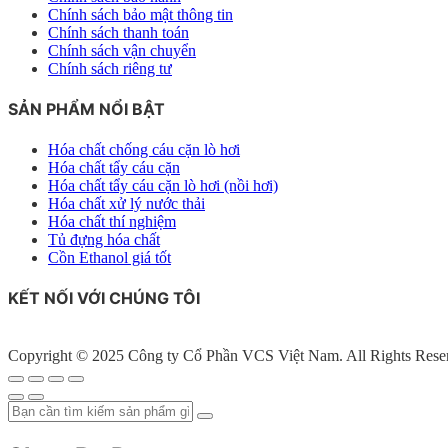
Chính sách bảo mật thông tin
Chính sách thanh toán
Chính sách vận chuyển
Chính sách riêng tư
SẢN PHẨM NỔI BẬT
Hóa chất chống cáu cặn lò hơi
Hóa chất tẩy cáu cặn
Hóa chất tẩy cáu cặn lò hơi (nồi hơi)
Hóa chất xử lý nước thải
Hóa chất thí nghiệm
Tủ đựng hóa chất
Cồn Ethanol giá tốt
KẾT NỐI VỚI CHÚNG TÔI
Copyright © 2025 Công ty Cổ Phần VCS Việt Nam. All Rights Rese