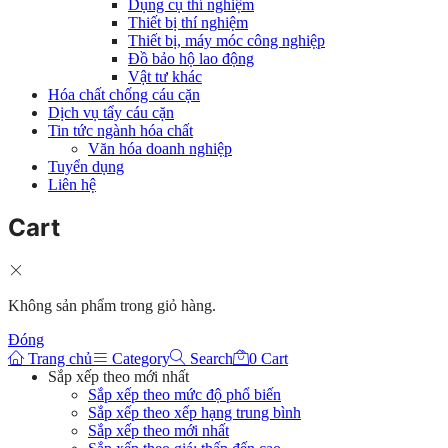
Dụng cụ thí nghiệm
Thiết bị thí nghiệm
Thiết bị, máy móc công nghiệp
Đồ bảo hộ lao động
Vật tư khác
Hóa chất chống cáu cặn
Dịch vụ tẩy cáu cặn
Tin tức ngành hóa chất
Văn hóa doanh nghiệp
Tuyển dụng
Liên hệ
Cart
Không sản phẩm trong giỏ hàng.
Đóng
Trang chủ
Category
Search
0
Cart
Sắp xếp theo mới nhất
Sắp xếp theo mức độ phổ biến
Sắp xếp theo xếp hạng trung bình
Sắp xếp theo mới nhất