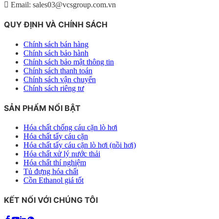
Email: sales03@vcsgroup.com.vn
QUY ĐỊNH VÀ CHÍNH SÁCH
Chính sách bán hàng
Chính sách bảo hành
Chính sách bảo mật thông tin
Chính sách thanh toán
Chính sách vận chuyển
Chính sách riêng tư
SẢN PHẨM NỔI BẬT
Hóa chất chống cáu cặn lò hơi
Hóa chất tẩy cáu cặn
Hóa chất tẩy cáu cặn lò hơi (nồi hơi)
Hóa chất xử lý nước thải
Hóa chất thí nghiệm
Tủ đựng hóa chất
Cồn Ethanol giá tốt
KẾT NỐI VỚI CHÚNG TÔI