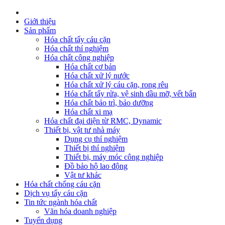
Giới thiệu
Sản phẩm
Hóa chất tẩy cáu cặn
Hóa chất thí nghiệm
Hóa chất công nghiệp
Hóa chất cơ bản
Hóa chất xử lý nước
Hóa chất xử lý cáu cặn, rong rêu
Hóa chất tẩy rửa, vệ sinh dầu mỡ, vết bẩn
Hóa chất bảo trì, bảo dưỡng
Hóa chất xi mạ
Hóa chất đại diện từ RMC, Dynamic
Thiết bị, vật tư nhà máy
Dụng cụ thí nghiệm
Thiết bị thí nghiệm
Thiết bị, máy móc công nghiệp
Đồ bảo hộ lao động
Vật tư khác
Hóa chất chống cáu cặn
Dịch vụ tẩy cáu cặn
Tin tức ngành hóa chất
Văn hóa doanh nghiệp
Tuyển dụng