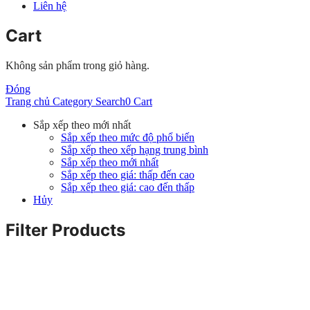
Liên hệ
Cart
Không sản phẩm trong giỏ hàng.
Đóng
Trang chủ
Category
Search
0
Cart
Sắp xếp theo mới nhất
Sắp xếp theo mức độ phổ biến
Sắp xếp theo xếp hạng trung bình
Sắp xếp theo mới nhất
Sắp xếp theo giá: thấp đến cao
Sắp xếp theo giá: cao đến thấp
Hủy
Filter Products