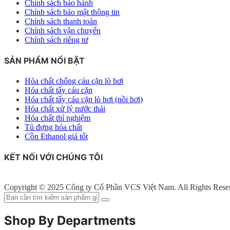
Chính sách bảo hành
Chính sách bảo mật thông tin
Chính sách thanh toán
Chính sách vận chuyển
Chính sách riêng tư
SẢN PHẨM NỔI BẬT
Hóa chất chống cáu cặn lò hơi
Hóa chất tẩy cáu cặn
Hóa chất tẩy cáu cặn lò hơi (nồi hơi)
Hóa chất xử lý nước thải
Hóa chất thí nghiệm
Tủ đựng hóa chất
Cồn Ethanol giá tốt
KẾT NỐI VỚI CHÚNG TÔI
Copyright © 2025 Công ty Cổ Phần VCS Việt Nam. All Rights Rese
Shop By Departments