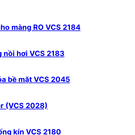
 cho màng RO VCS 2184
g nồi hơi VCS 2183
hóa bề mặt VCS 2045
er (VCS 2028)
ống kín VCS 2180