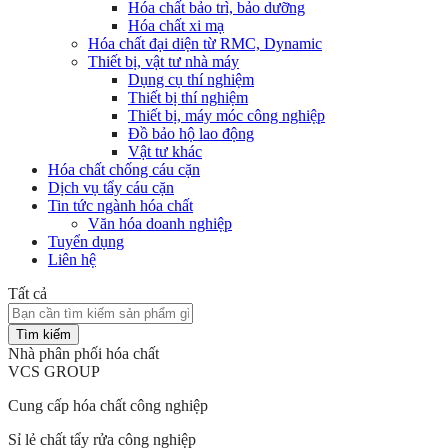
Hóa chất bảo trì, bảo dưỡng
Hóa chất xi mạ
Hóa chất đại diện từ RMC, Dynamic
Thiết bị, vật tư nhà máy
Dụng cụ thí nghiệm
Thiết bị thí nghiệm
Thiết bị, máy móc công nghiệp
Đồ bảo hộ lao động
Vật tư khác
Hóa chất chống cáu cặn
Dịch vụ tẩy cáu cặn
Tin tức ngành hóa chất
Văn hóa doanh nghiệp
Tuyển dụng
Liên hệ
Tất cả
Tìm kiếm
Nhà phân phối hóa chất
VCS GROUP
Cung cấp hóa chất công nghiệp
Sỉ lẻ chất tẩy rửa công nghiệp