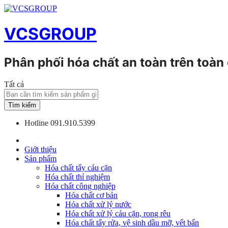
VCSGROUP
Phân phối hóa chất an toàn trên toàn
Tất cả
Tìm kiếm
Hotline
091.910.5399
Giới thiệu
Sản phẩm
Hóa chất tẩy cáu cặn
Hóa chất thí nghiệm
Hóa chất công nghiệp
Hóa chất cơ bản
Hóa chất xử lý nước
Hóa chất xử lý cáu cặn, rong rêu
Hóa chất tẩy rửa, vệ sinh dầu mỡ, vết bẩn