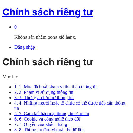
Chính sách riêng tư
0
Không sản phẩm trong giỏ hàng.
Đăng nhập
Chính sách riêng tư
Mục lục
1.
1. Mục đích và phạm vi thu thập thông tin
2.
2. Phạm vi sử dụng thông tin
3.
3. Thời gian lưu trữ thông tin
4.
4. Những người hoặc tổ chức có thể được tiếp cận thông
tin
5.
5. Cam kết bảo mật thông tin cá nhân
6.
6. Cookie và công nghệ theo dõi
7.
7. Quyền của khách hàng
8.
8. Thông tin đơn vị quản lý dữ liệu