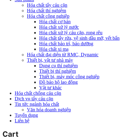
Hóa chất tẩy cáu cặn
Hóa chất thí nghiệm
Hóa chất công nghiệp
Hóa chất cơ bản
Hóa chất xử lý nước
Hóa chất xử lý cáu cặn, rong rêu
Hóa chất tẩy rửa, vệ sinh dầu mỡ, vết bẩn
Hóa chất bảo trì, bảo dưỡng
Hóa chất xi mạ
Hóa chất đại diện từ RMC, Dynamic
Thiết bị, vật tư nhà máy
Dụng cụ thí nghiệm
Thiết bị thí nghiệm
Thiết bị, máy móc công nghiệp
Đồ bảo hộ lao động
Vật tư khác
Hóa chất chống cáu cặn
Dịch vụ tẩy cáu cặn
Tin tức ngành hóa chất
Văn hóa doanh nghiệp
Tuyển dụng
Liên hệ
Cart