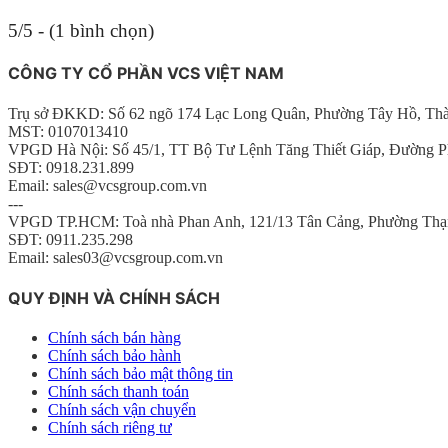
5/5 - (1 bình chọn)
CÔNG TY CỔ PHẦN VCS VIỆT NAM
Trụ sở ĐKKD: Số 62 ngõ 174 Lạc Long Quân, Phường Tây Hồ, Th
MST: 0107013410
VPGD Hà Nội: Số 45/1, TT Bộ Tư Lệnh Tăng Thiết Giáp, Đường P
SĐT: 0918.231.899
Email: sales@vcsgroup.com.vn
---
VPGD TP.HCM: Toà nhà Phan Anh, 121/13 Tân Cảng, Phường Thạ
SĐT: 0911.235.298
Email: sales03@vcsgroup.com.vn
QUY ĐỊNH VÀ CHÍNH SÁCH
Chính sách bán hàng
Chính sách bảo hành
Chính sách bảo mật thông tin
Chính sách thanh toán
Chính sách vận chuyển
Chính sách riêng tư