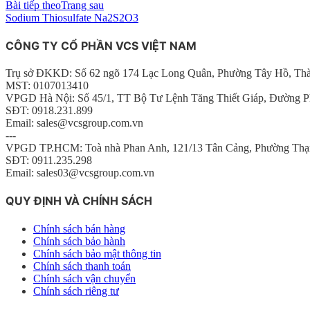
Bài tiếp theo
Trang sau
Sodium Thiosulfate Na2S2O3
CÔNG TY CỔ PHẦN VCS VIỆT NAM
Trụ sở ĐKKD: Số 62 ngõ 174 Lạc Long Quân, Phường Tây Hồ, Th
MST: 0107013410
VPGD Hà Nội: Số 45/1, TT Bộ Tư Lệnh Tăng Thiết Giáp, Đường P
SĐT: 0918.231.899
Email: sales@vcsgroup.com.vn
---
VPGD TP.HCM: Toà nhà Phan Anh, 121/13 Tân Cảng, Phường Thạ
SĐT: 0911.235.298
Email: sales03@vcsgroup.com.vn
QUY ĐỊNH VÀ CHÍNH SÁCH
Chính sách bán hàng
Chính sách bảo hành
Chính sách bảo mật thông tin
Chính sách thanh toán
Chính sách vận chuyển
Chính sách riêng tư