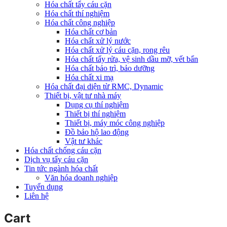
Hóa chất tẩy cáu cặn
Hóa chất thí nghiệm
Hóa chất công nghiệp
Hóa chất cơ bản
Hóa chất xử lý nước
Hóa chất xử lý cáu cặn, rong rêu
Hóa chất tẩy rửa, vệ sinh dầu mỡ, vết bẩn
Hóa chất bảo trì, bảo dưỡng
Hóa chất xi mạ
Hóa chất đại diện từ RMC, Dynamic
Thiết bị, vật tư nhà máy
Dụng cụ thí nghiệm
Thiết bị thí nghiệm
Thiết bị, máy móc công nghiệp
Đồ bảo hộ lao động
Vật tư khác
Hóa chất chống cáu cặn
Dịch vụ tẩy cáu cặn
Tin tức ngành hóa chất
Văn hóa doanh nghiệp
Tuyển dụng
Liên hệ
Cart