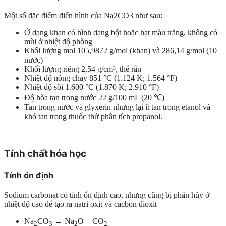
Một số đặc điểm điển hình của Na2CO3 như sau:
Ở dạng khan có hình dạng bột hoặc hạt màu trắng, không có
mùi ở nhiệt độ phòng
Khối lượng mol 105,9872 g/mol (khan) và 286,14 g/mol (10
nước)
Khối lượng riêng 2,54 g/cm³, thể rắn
Nhiệt độ nóng chảy 851 °C (1.124 K; 1.564 °F)
Nhiệt độ sôi 1.600 °C (1.870 K; 2.910 °F)
Độ hòa tan trong nước 22 g/100 mL (20 ℃)
Tan trong nước và glyxerin nhưng lại ít tan trong etanol và
khó tan trong thuốc thử phân tích propanol.
Tính chất hóa học
Tính ổn định
Sodium carbonat có tính ổn định cao, nhưng cũng bị phân hủy ở
nhiệt độ cao để tạo ra natri oxit và cacbon đioxit
Na
CO
→ Na
O + CO
2
3
2
2