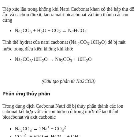
Tiếp xúc lâu trong không khí Natri Cacbonat khan có thể hấp thụ độ
ẩm và cacbon đioxit, tạo ra natri bicacbonat và hình thành các cục
cứng
Na
CO
+ H
O + CO
→ NaHCO
2
3
2
2
3
Tinh thể hyđrat của natri cacbonat (Na
CO
·10H
O) dễ bị mất
2
3
2
nước trong điều kiện không khí khô:
Na
CO
·10H
O → Na
CO
+ 10H
O
2
3
2
2
3
2
(Cấu tạo phân tử Na2CO3)
Phản ứng thủy phân
Trong dung dịch Cacbonat Natri dễ bị thủy phân thành các ion
cabonat kết hợp với các ion hiđro có trong nước để tạo thành
bicacbonat và axit cacbonic
+
2−
Na
CO
→ 2Na
+ CO
2
3
3
2−
−
−
CO
+ H2O ⇌ HCO
+ OH