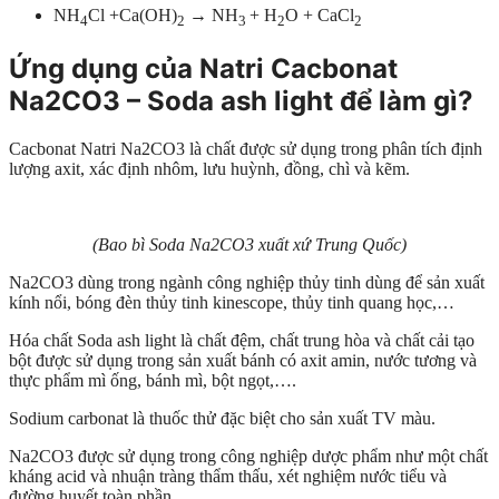
NH
Cl +Ca(OH)
→ NH
+ H
O + CaCl
4
2
3
2
2
Ứng dụng của Natri Cacbonat
Na2CO3 – Soda ash light để làm gì?
Cacbonat Natri Na2CO3 là chất được sử dụng trong phân tích định
lượng axit, xác định nhôm, lưu huỳnh, đồng, chì và kẽm.
(Bao bì Soda Na2CO3 xuất xứ Trung Quốc)
Na2CO3 dùng trong ngành công nghiệp thủy tinh dùng để sản xuất
kính nổi, bóng đèn thủy tinh kinescope, thủy tinh quang học,…
Hóa chất Soda ash light là chất đệm, chất trung hòa và chất cải tạo
bột được sử dụng trong sản xuất bánh có axit amin, nước tương và
thực phẩm mì ống, bánh mì, bột ngọt,….
Sodium carbonat là thuốc thử đặc biệt cho sản xuất TV màu.
Na2CO3 được sử dụng trong công nghiệp dược phẩm như một chất
kháng acid và nhuận tràng thẩm thấu, xét nghiệm nước tiểu và
đường huyết toàn phần.