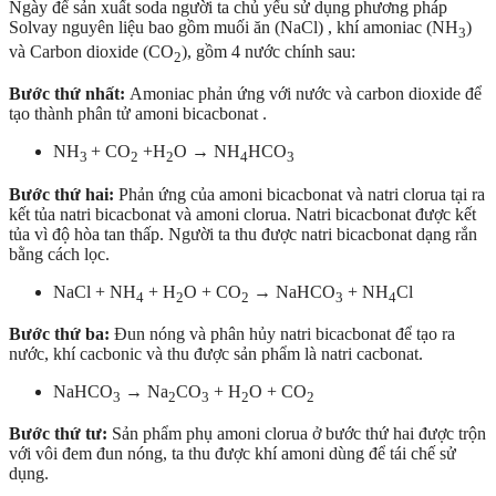
Ngày để sản xuất soda người ta chủ yếu sử dụng phương pháp
Solvay nguyên liệu bao gồm muối ăn (NaCl) , khí amoniac (NH
)
3
và Carbon dioxide (CO
), gồm 4 nước chính sau:
2
Bước thứ nhất:
Amoniac phản ứng với nước và carbon dioxide để
tạo thành phân tử amoni bicacbonat .
NH
+ CO
+H
O → NH
HCO
3
2
2
4
3
Bước thứ hai:
Phản ứng của amoni bicacbonat và natri clorua tại ra
kết tủa natri bicacbonat và amoni clorua. Natri bicacbonat được kết
tủa vì độ hòa tan thấp. Người ta thu được natri bicacbonat dạng rắn
bằng cách lọc.
NaCl + NH
+ H
O + CO
→ NaHCO
+ NH
Cl
4
2
2
3
4
Bước thứ ba:
Đun nóng và phân hủy natri bicacbonat để tạo ra
nước, khí cacbonic và thu được sản phẩm là natri cacbonat.
NaHCO
→ Na
CO
+ H
O + CO
3
2
3
2
2
Bước thứ tư:
Sản phẩm phụ amoni clorua ở bước thứ hai được trộn
với vôi đem đun nóng, ta thu được khí amoni dùng để tái chế sử
dụng.