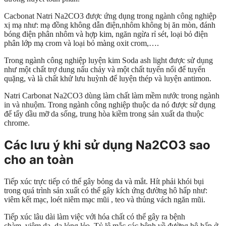
Cacbonat Natri Na2CO3 được ứng dụng trong ngành công nghiệp
xị mạ như: mạ đồng không dẫn điện,nhôm không bị ăn mòn, đánh
bóng điện phân nhôm và hợp kim, ngăn ngừa rỉ sét, loại bỏ điện
phân lớp mạ crom và loại bỏ màng oxit crom,….
Trong ngành công nghiệp luyện kim Soda ash light được sử dụng
như một chất trợ dung nấu chảy và một chất tuyển nổi để tuyển
quặng, và là chất khử lưu huỳnh để luyện thép và luyện antimon.
Natri Carbonat Na2CO3 dùng làm chất làm mềm nước trong ngành
in và nhuộm. Trong ngành công nghiệp thuộc da nó được sử dụng
để tẩy dầu mỡ da sống, trung hòa kiềm trong sản xuất da thuộc
chrome.
Các lưu ý khi sử dụng Na2CO3 sao
cho an toàn
Tiếp xúc trực tiếp có thể gây bỏng da và mắt. Hít phải khói bụi
trong quá trình sản xuất có thể gây kích ứng đường hô hấp như:
viêm kết mạc, loét niêm mạc mũi , teo và thủng vách ngăn mũi.
Tiếp xúc lâu dài làm việc với hóa chất có thể gây ra bệnh
chàm, viêm da, da lỏng lẻo. Tỷ lệ mắc các bệnh về đường hô hấp ở