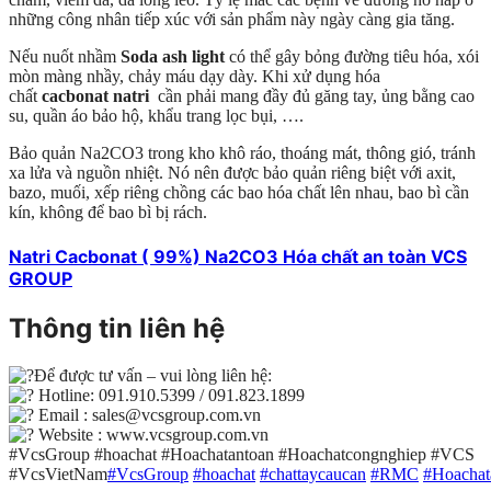
những công nhân tiếp xúc với sản phẩm này ngày càng gia tăng.
Nếu nuốt nhầm
Soda ash light
có thể gây bỏng đường tiêu hóa, xói
mòn màng nhầy, chảy máu dạy dày. Khi xử dụng hóa
chất
cacbonat natri
cần phải mang đầy đủ găng tay, ủng bằng cao
su, quần áo bảo hộ, khẩu trang lọc bụi, ….
Bảo quản Na2CO3 trong kho khô ráo, thoáng mát, thông gió, tránh
xa lửa và nguồn nhiệt. Nó nên được bảo quản riêng biệt với axit,
bazo, muối, xếp riêng chồng các bao hóa chất lên nhau, bao bì cần
kín, không để bao bì bị rách.
Natri Cacbonat ( 99%) Na2CO3 Hóa chất an toàn VCS
GROUP
Thông tin liên hệ
Để được tư vấn – vui lòng liên hệ:
Hotline: 091.910.5399 / 091.823.1899
Email : sales@vcsgroup.com.vn
Website : www.vcsgroup.com.vn
#VcsGroup #hoachat #Hoachatantoan #Hoachatcongnghiep #VCS
#VcsVietNam
#VcsGroup
#hoachat
#chattaycaucan
#RMC
#Hoachat