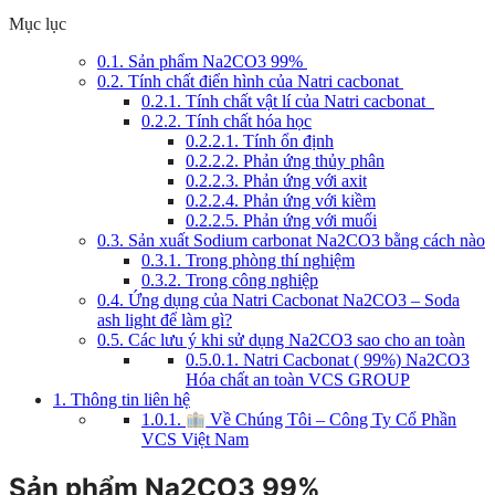
Mục lục
0.1.
Sản phẩm Na2CO3 99%
0.2.
Tính chất điển hình của Natri cacbonat
0.2.1.
Tính chất vật lí của Natri cacbonat
0.2.2.
Tính chất hóa học
0.2.2.1.
Tính ổn định
0.2.2.2.
Phản ứng thủy phân
0.2.2.3.
Phản ứng với axit
0.2.2.4.
Phản ứng với kiềm
0.2.2.5.
Phản ứng với muối
0.3.
Sản xuất Sodium carbonat Na2CO3 bằng cách nào
0.3.1.
Trong phòng thí nghiệm
0.3.2.
Trong công nghiệp
0.4.
Ứng dụng của Natri Cacbonat Na2CO3 – Soda
ash light để làm gì?
0.5.
Các lưu ý khi sử dụng Na2CO3 sao cho an toàn
0.5.0.1.
Natri Cacbonat ( 99%) Na2CO3
Hóa chất an toàn VCS GROUP
1.
Thông tin liên hệ
1.0.1.
Về Chúng Tôi – Công Ty Cổ Phần
VCS Việt Nam
Sản phẩm Na2CO3 99%