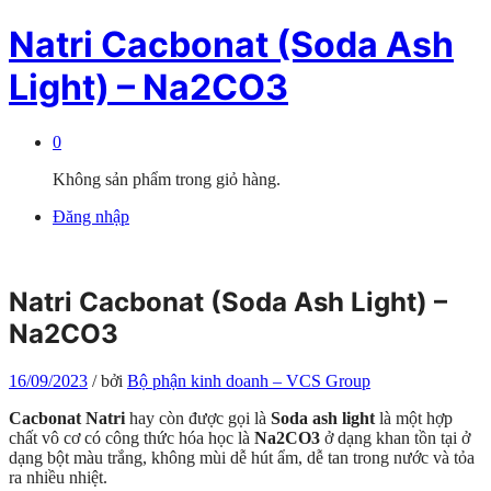
Natri Cacbonat (Soda Ash
Light) – Na2CO3
0
Không sản phẩm trong giỏ hàng.
Đăng nhập
Natri Cacbonat (Soda Ash Light) –
Na2CO3
16/09/2023
/
bởi
Bộ phận kinh doanh – VCS Group
Cacbonat Natri
hay còn được gọi là
Soda ash light
là một hợp
chất vô cơ có công thức hóa học là
Na2CO3
ở dạng khan tồn tại ở
dạng bột màu trắng, không mùi dễ hút ẩm, dễ tan trong nước và tỏa
ra nhiều nhiệt.