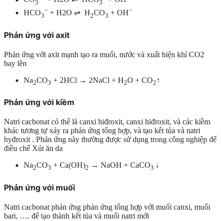
3
3
−
−
HCO
+ H2O ⇌ H
CO
+ OH
3
2
3
Phản ứng với axit
Phản ứng với axit mạnh tạo ra muối, nước và xuất hiện khí CO2
bay lên
Na
CO
+ 2HCl → 2NaCl + H
O + CO
↑
2
3
2
2
Phản ứng với kiềm
Natri cacbonat có thể là canxi hiđroxit, canxi hiđroxit, và các kiềm
khác tương tự xảy ra phản ứng tổng hợp, và tạo kết tủa và natri
hyđroxit . Phản ứng này thường được sử dụng trong công nghiệp để
điều chế Xút ăn da
Na
CO
+ Ca(OH)
→ NaOH + CaCO
↓
2
3
2
3
Phản ứng với muối
Natri cacbonat phản ứng phản ứng tổng hợp với muối canxi, muối
bari, …. để tạo thành kết tủa và muối natri mới