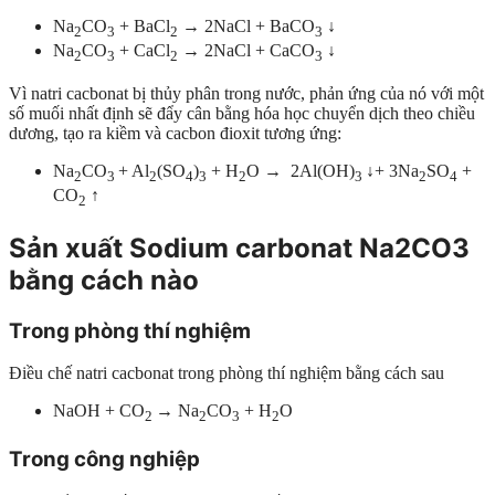
Na
CO
+ BaCl
→ 2NaCl + BaCO
↓
2
3
2
3
Na
CO
+ CaCl
→ 2NaCl + CaCO
↓
2
3
2
3
Vì natri cacbonat bị thủy phân trong nước, phản ứng của nó với một
số muối nhất định sẽ đẩy cân bằng hóa học chuyển dịch theo chiều
dương, tạo ra kiềm và cacbon đioxit tương ứng:
Na
CO
+ Al
(SO
)
+ H
O → 2Al(OH)
↓+ 3Na
SO
+
2
3
2
4
3
2
3
2
4
CO
↑
2
Sản xuất Sodium carbonat Na2CO3
bằng cách nào
Trong phòng thí nghiệm
Điều chế natri cacbonat trong phòng thí nghiệm bằng cách sau
NaOH + CO
→ Na
CO
+ H
O
2
2
3
2
Trong công nghiệp