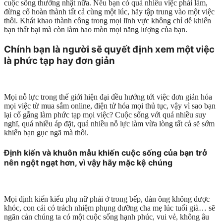
cuộc sống thường nhật nữa. Nếu bạn có quá nhiều việc phải làm,
đừng cố hoàn thành tất cả cùng một lúc, hãy tập trung vào một việc
thôi. Khát khao thành công trong mọi lĩnh vực không chỉ dễ khiến
bạn thất bại mà còn làm hao mòn mọi năng lượng của bạn.
Chính bạn là người sẽ quyết định xem một việc
là phức tạp hay đơn giản
Mọi nỗ lực trong thế giới hiện đại đều hướng tới việc đơn giản hóa
mọi việc từ mua sắm online, điện tử hóa mọi thủ tục, vậy vì sao bạn
lại cố gắng làm phức tạp mọi việc? Cuộc sống với quá nhiều suy
nghĩ, quá nhiều áp đặt, quá nhiều nỗ lực làm vừa lòng tất cả sẽ sớm
khiến bạn gục ngã mà thôi.
Định kiến và khuôn mẫu khiến cuộc sống của bạn trở
nên ngột ngạt hơn, vì vậy hãy mặc kệ chúng
Mọi định kiến kiểu phụ nữ phải ở trong bếp, đàn ông không được
khóc, con cái có trách nhiệm phụng dưỡng cha mẹ lúc tuổi già… sẽ
ngăn cản chúng ta có một cuộc sống hạnh phúc, vui vẻ, không âu