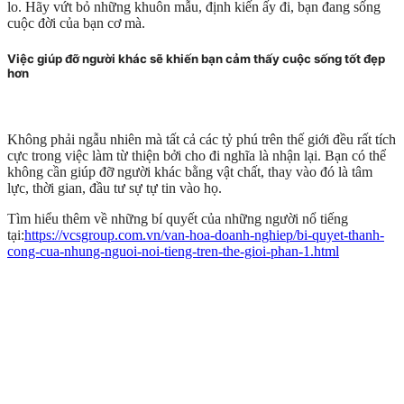
lo. Hãy vứt bỏ những khuôn mẫu, định kiến ấy đi, bạn đang sống
cuộc đời của bạn cơ mà.
Việc giúp đỡ người khác sẽ khiến bạn cảm thấy cuộc sống tốt đẹp
hơn
Không phải ngẫu nhiên mà tất cả các tỷ phú trên thế giới đều rất tích
cực trong việc làm từ thiện bởi cho đi nghĩa là nhận lại. Bạn có thể
không cần giúp đỡ người khác bằng vật chất, thay vào đó là tâm
lực, thời gian, đầu tư sự tự tin vào họ.
Tìm hiểu thêm về những bí quyết của những người nổ tiếng
tại:
https://vcsgroup.com.vn/van-hoa-doanh-nghiep/bi-quyet-thanh-
cong-cua-nhung-nguoi-noi-tieng-tren-the-gioi-phan-1.html