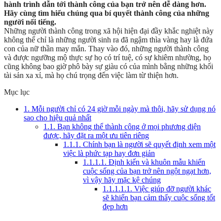
hành trình dẫn tới thành công của bạn trở nên dễ dàng hơn.
Hãy cùng tìm hiểu chúng qua bí quyết thành công của những
người nổi tiếng.
Những người thành công trong xã hội hiện đại đầy khắc nghiệt này
không thể chỉ là những người sinh ra đã ngậm thìa vàng hay là đứa
con của nữ thần may mắn. Thay vào đó, những người thành công
và được ngưỡng mộ thực sự họ có trí tuệ, có sự khiêm nhường, họ
cũng không bao giờ phô bày sự giàu có của mình bằng những khối
tài sản xa xỉ, mà họ chú trọng đến việc làm từ thiện hơn.
Mục lục
1.
Mỗi người chỉ có 24 giờ mỗi ngày mà thôi, hãy sử dụng nó
sao cho hiệu quả nhất
1.1.
Bạn không thể thành công ở mọi phương diện
được, hãy đặt ra một ưu tiên riêng
1.1.1.
Chính bạn là người sẽ quyết định xem một
việc là phức tạp hay đơn giản
1.1.1.1.
Định kiến và khuôn mẫu khiến
cuộc sống của bạn trở nên ngột ngạt hơn,
vì vậy hãy mặc kệ chúng
1.1.1.1.1.
Việc giúp đỡ người khác
sẽ khiến bạn cảm thấy cuộc sống tốt
đẹp hơn