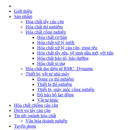
Giới thiệu
Sản phẩm
Hóa chất tẩy cáu cặn
Hóa chất thí nghiệm
Hóa chất công nghiệp
Hóa chất cơ bản
Hóa chất xử lý nước
Hóa chất xử lý cáu cặn, rong rêu
Hóa chất tẩy rửa, vệ sinh dầu mỡ, vết bẩn
Hóa chất bảo trì, bảo dưỡng
Hóa chất xi mạ
Hóa chất đại diện từ RMC, Dynamic
Thiết bị, vật tư nhà máy
Dụng cụ thí nghiệm
Thiết bị thí nghiệm
Thiết bị, máy móc công nghiệp
Đồ bảo hộ lao động
Vật tư khác
Hóa chất chống cáu cặn
Dịch vụ tẩy cáu cặn
Tin tức ngành hóa chất
Văn hóa doanh nghiệp
Tuyển dụng