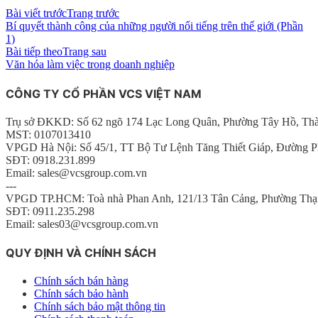
Bài viết trước
Trang trước
Bí quyết thành công của những người nổi tiếng trên thế giới (Phần
1)
Bài tiếp theo
Trang sau
Văn hóa làm việc trong doanh nghiệp
CÔNG TY CỔ PHẦN VCS VIỆT NAM
Trụ sở ĐKKD: Số 62 ngõ 174 Lạc Long Quân, Phường Tây Hồ, Th
MST: 0107013410
VPGD Hà Nội: Số 45/1, TT Bộ Tư Lệnh Tăng Thiết Giáp, Đường P
SĐT: 0918.231.899
Email: sales@vcsgroup.com.vn
---
VPGD TP.HCM: Toà nhà Phan Anh, 121/13 Tân Cảng, Phường Thạ
SĐT: 0911.235.298
Email: sales03@vcsgroup.com.vn
QUY ĐỊNH VÀ CHÍNH SÁCH
Chính sách bán hàng
Chính sách bảo hành
Chính sách bảo mật thông tin