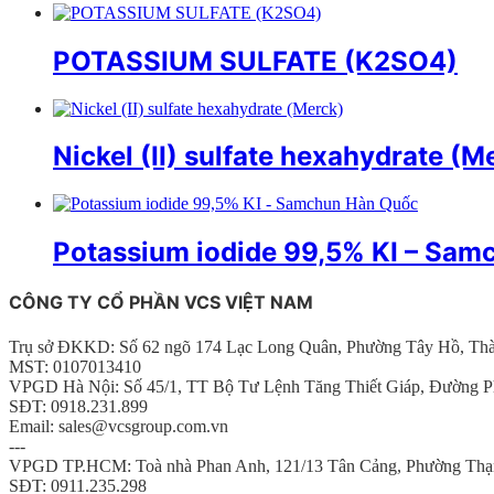
POTASSIUM SULFATE (K2SO4)
Nickel (II) sulfate hexahydrate (M
Potassium iodide 99,5% KI – Sa
CÔNG TY CỔ PHẦN VCS VIỆT NAM
Trụ sở ĐKKD: Số 62 ngõ 174 Lạc Long Quân, Phường Tây Hồ, Th
MST: 0107013410
VPGD Hà Nội: Số 45/1, TT Bộ Tư Lệnh Tăng Thiết Giáp, Đường P
SĐT: 0918.231.899
Email: sales@vcsgroup.com.vn
---
VPGD TP.HCM: Toà nhà Phan Anh, 121/13 Tân Cảng, Phường Thạ
SĐT: 0911.235.298