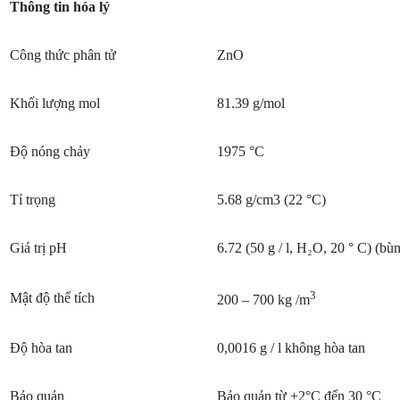
Thông tin hóa lý
Công thức phân tử
ZnO
Khối lượng mol
81.39 g/mol
Độ nóng chảy
1975 °C
Tỉ trọng
5.68 g/cm3 (22 °C)
Giá trị pH
6.72 (50 g / l, H₂O, 20 ° C) (bùn
3
Mật độ thể tích
200 – 700 kg /m
Độ hòa tan
0,0016 g / l không hòa tan
Bảo quản
Bảo quản từ +2°C đến 30 °C