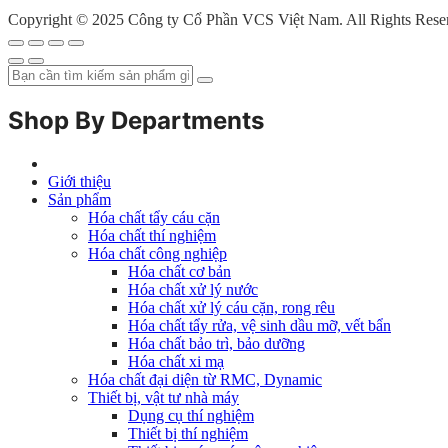
Copyright © 2025 Công ty Cổ Phần VCS Việt Nam. All Rights Rese
Shop By Departments
Giới thiệu
Sản phẩm
Hóa chất tẩy cáu cặn
Hóa chất thí nghiệm
Hóa chất công nghiệp
Hóa chất cơ bản
Hóa chất xử lý nước
Hóa chất xử lý cáu cặn, rong rêu
Hóa chất tẩy rửa, vệ sinh dầu mỡ, vết bẩn
Hóa chất bảo trì, bảo dưỡng
Hóa chất xi mạ
Hóa chất đại diện từ RMC, Dynamic
Thiết bị, vật tư nhà máy
Dụng cụ thí nghiệm
Thiết bị thí nghiệm