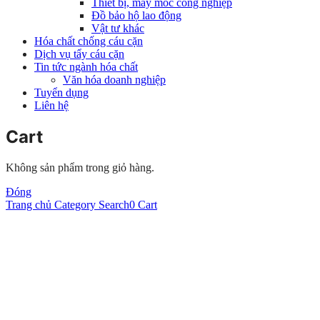
Thiết bị, máy móc công nghiệp
Đồ bảo hộ lao động
Vật tư khác
Hóa chất chống cáu cặn
Dịch vụ tẩy cáu cặn
Tin tức ngành hóa chất
Văn hóa doanh nghiệp
Tuyển dụng
Liên hệ
Cart
Không sản phẩm trong giỏ hàng.
Đóng
Trang chủ
Category
Search
0
Cart