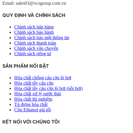
Email: sales03@vcsgroup.com.vn
QUY ĐỊNH VÀ CHÍNH SÁCH
Chính sách bán hàng
Chính sách bảo hành
Chính sách bảo mật thông tin
Chính sách thanh toán
Chính sách vận chuyển
Chính sách riêng tư
SẢN PHẨM NỔI BẬT
Hóa chất chống cáu cặn lò hơi
Hóa chất tẩy cáu cặn
Hóa chất tẩy cáu cặn lò hơi (nồi hơi)
Hóa chất xử lý nước thải
Hóa chất thí nghiệm
Tủ đựng hóa chất
Cồn Ethanol giá tốt
KẾT NỐI VỚI CHÚNG TÔI