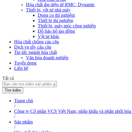
Hóa chất đại diện từ RMC, Dynamic
Thiết bị, vật tư nhà máy
Dụng cụ thí nghiệm
Thiết bị thí nghiệm
Thiết bị, máy móc công nghiệp
Đồ bảo hộ lao động
Vật tư khác
Hóa chất chống cáu cặn
Dịch vụ tẩy cáu cặn
Tin tức ngành hóa chất
Văn hóa doanh nghiệp
Tuyển dụng
Liên hệ
Tất cả
Tìm kiếm
Trang chủ
/
Công ty Cổ phần VCS Việt Nam, nhập khẩu và phân phối hóa 
/
Sản phẩm
/