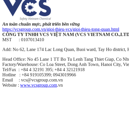
An toàn chuẩn mực, phát triển bền vững
https://vcsgroup.com.vn/gioi-thieu-vcs/gioi-thieu-tong-quan.html
CÔNG TY TNHH VCS VIỆT NAM (VCS VIETNAM CO.,LTD
MST :
0107013410
Add: No 62, Lane 174 Lac Long Quan, Buoi ward, Tay Ho district, H
Head Office: No 45 Lane 1 TT Bo Tu Lenh Tang Thiet Giap, Co Nhue 
Factory/Warehouse: Co Loa Street, Dong Anh Town, Hanoi City, Vi
Tel/Fax : +84 4 32191 395; +84 4 32121918
Hotline : +84 919105399;
0943019966
Email :
vcs@vcsgroup.com.vn
Website :
www.vcsgroup.com
.vn