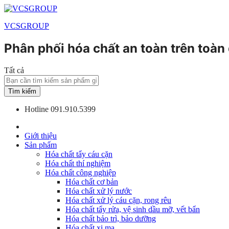
VCSGROUP
Phân phối hóa chất an toàn trên toàn
Tất cả
Tìm kiếm
Hotline
091.910.5399
Giới thiệu
Sản phẩm
Hóa chất tẩy cáu cặn
Hóa chất thí nghiệm
Hóa chất công nghiệp
Hóa chất cơ bản
Hóa chất xử lý nước
Hóa chất xử lý cáu cặn, rong rêu
Hóa chất tẩy rửa, vệ sinh dầu mỡ, vết bẩn
Hóa chất bảo trì, bảo dưỡng
Hóa chất xi mạ