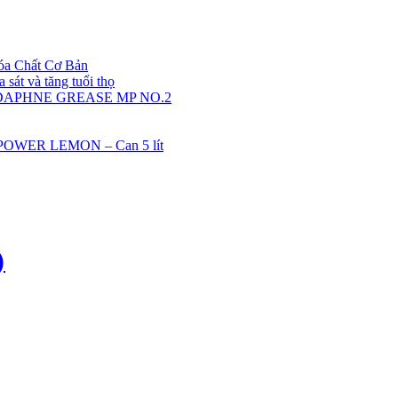
óa Chất Cơ Bản
sát và tăng tuổi thọ
 DAPHNE GREASE MP NO.2
POWER LEMON – Can 5 lít
)