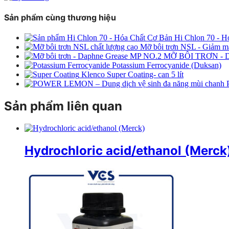
Sản phẩm cùng thương hiệu
Hi Chlon 70 - H
Mỡ bôi trơn NSL - Giảm ma 
MỠ BÔI TRƠN -
Potassium Ferrocyanide (Duksan)
Klenco Super Coating- can 5 lít
Sản phẩm liên quan
Hydrochloric acid/ethanol (Merck