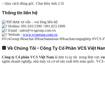
– Quy cách đóng gói: Chai thủy tinh 2.5l.
Thông tin liên hệ
Để được tư vấn – vui lòng liên hệ:
Hotline: 091.910.5399 / 091.823.1899
Email : sales@vcsgroup.com.vn
Website :
www.vcsgroup.com.vn
#VcsGroup #hoachat #Hoachatantoan #Hoachatcongnghiep #VCS 
🏢
Về Chúng Tôi – Công Ty Cổ Phần VCS Việt Na
Công ty Cổ phần VCS Việt Nam
là đơn vị uy tín trong lĩnh vực
cu
nghìn doanh nghiệp, nhà máy và cơ sở sản xuất trên toàn quốc. VC