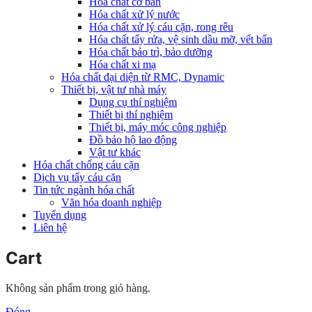
Hóa chất cơ bản
Hóa chất xử lý nước
Hóa chất xử lý cáu cặn, rong rêu
Hóa chất tẩy rửa, vệ sinh dầu mỡ, vết bẩn
Hóa chất bảo trì, bảo dưỡng
Hóa chất xi mạ
Hóa chất đại diện từ RMC, Dynamic
Thiết bị, vật tư nhà máy
Dụng cụ thí nghiệm
Thiết bị thí nghiệm
Thiết bị, máy móc công nghiệp
Đồ bảo hộ lao động
Vật tư khác
Hóa chất chống cáu cặn
Dịch vụ tẩy cáu cặn
Tin tức ngành hóa chất
Văn hóa doanh nghiệp
Tuyển dụng
Liên hệ
Cart
Không sản phẩm trong giỏ hàng.
Đóng