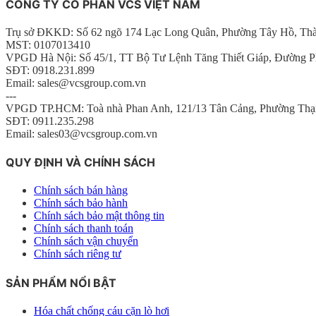
CÔNG TY CỔ PHẦN VCS VIỆT NAM
Trụ sở ĐKKD: Số 62 ngõ 174 Lạc Long Quân, Phường Tây Hồ, Th
MST: 0107013410
VPGD Hà Nội: Số 45/1, TT Bộ Tư Lệnh Tăng Thiết Giáp, Đường P
SĐT: 0918.231.899
Email: sales@vcsgroup.com.vn
---
VPGD TP.HCM: Toà nhà Phan Anh, 121/13 Tân Cảng, Phường Thạ
SĐT: 0911.235.298
Email: sales03@vcsgroup.com.vn
QUY ĐỊNH VÀ CHÍNH SÁCH
Chính sách bán hàng
Chính sách bảo hành
Chính sách bảo mật thông tin
Chính sách thanh toán
Chính sách vận chuyển
Chính sách riêng tư
SẢN PHẨM NỔI BẬT
Hóa chất chống cáu cặn lò hơi