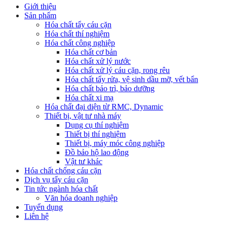
Giới thiệu
Sản phẩm
Hóa chất tẩy cáu cặn
Hóa chất thí nghiệm
Hóa chất công nghiệp
Hóa chất cơ bản
Hóa chất xử lý nước
Hóa chất xử lý cáu cặn, rong rêu
Hóa chất tẩy rửa, vệ sinh dầu mỡ, vết bẩn
Hóa chất bảo trì, bảo dưỡng
Hóa chất xi mạ
Hóa chất đại diện từ RMC, Dynamic
Thiết bị, vật tư nhà máy
Dụng cụ thí nghiệm
Thiết bị thí nghiệm
Thiết bị, máy móc công nghiệp
Đồ bảo hộ lao động
Vật tư khác
Hóa chất chống cáu cặn
Dịch vụ tẩy cáu cặn
Tin tức ngành hóa chất
Văn hóa doanh nghiệp
Tuyển dụng
Liên hệ