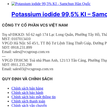
Potassium iodide 99,5% KI – Sa
CÔNG TY CỔ PHẦN VCS VIỆT NAM
Trụ sở ĐKKD: Số 62 ngõ 174 Lạc Long Quân, Phường Tây Hồ, Th
MST: 0107013410
VPGD Hà Nội: Số 45/1, TT Bộ Tư Lệnh Tăng Thiết Giáp, Đường P
SĐT: 0918.231.899
Email: sales@vcsgroup.com.vn
---
VPGD TP.HCM: Toà nhà Phan Anh, 121/13 Tân Cảng, Phường Thạ
SĐT: 0911.235.298
Email: sales03@vcsgroup.com.vn
QUY ĐỊNH VÀ CHÍNH SÁCH
Chính sách bán hàng
Chính sách bảo hành
Chính sách bảo mật thông tin
Chính sách thanh toán
Chính sách vận chuyển