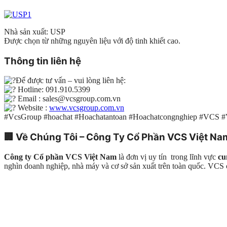
Nhà sản xuất: USP
Được chọn từ những nguyên liệu với độ tinh khiết cao.
Thông tin liên hệ
Để được tư vấn – vui lòng liên hệ:
Hotline: 091.910.5399
Email : sales@vcsgroup.com.vn
Website :
www.vcsgroup.com.vn
#VcsGroup #hoachat #Hoachatantoan #Hoachatcongnghiep #VCS 
🏢
Về Chúng Tôi – Công Ty Cổ Phần VCS Việt Na
Công ty Cổ phần VCS Việt Nam
là đơn vị uy tín trong lĩnh vực
cu
nghìn doanh nghiệp, nhà máy và cơ sở sản xuất trên toàn quốc. VC