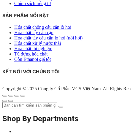
Chính sách riêng tư
SẢN PHẨM NỔI BẬT
Hóa chất chống cáu cặn lò hơi
Hóa chất tẩy cáu cặn
Hóa chất tẩy cáu cặn lò hơi (nồi hơi)
Hóa chất xử lý nước thải
Hóa chất thí nghiệm
Tủ đựng hóa chất
Cồn Ethanol giá tốt
KẾT NỐI VỚI CHÚNG TÔI
Copyright © 2025 Công ty Cổ Phần VCS Việt Nam. All Rights Rese
Shop By Departments