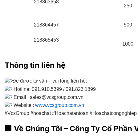
218863658
250
218864457
500
218865453
1000
Thông tin liên hệ
Để được tư vấn – vui lòng liên hệ:
Hotline: 091.910.5399 / 091.823.1899
Email : sales@vcsgroup.com.vn
Website :
www.vcsgroup.com.vn
#VcsGroup #hoachat #Hoachatantoan #Hoachatcongnghie
🏢
Về Chúng Tôi – Công Ty Cổ Phần 