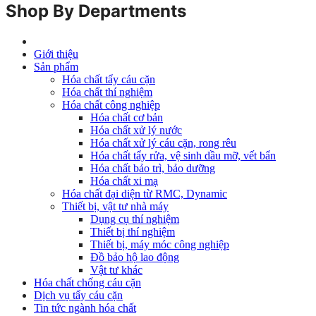
Shop By Departments
Giới thiệu
Sản phẩm
Hóa chất tẩy cáu cặn
Hóa chất thí nghiệm
Hóa chất công nghiệp
Hóa chất cơ bản
Hóa chất xử lý nước
Hóa chất xử lý cáu cặn, rong rêu
Hóa chất tẩy rửa, vệ sinh dầu mỡ, vết bẩn
Hóa chất bảo trì, bảo dưỡng
Hóa chất xi mạ
Hóa chất đại diện từ RMC, Dynamic
Thiết bị, vật tư nhà máy
Dụng cụ thí nghiệm
Thiết bị thí nghiệm
Thiết bị, máy móc công nghiệp
Đồ bảo hộ lao động
Vật tư khác
Hóa chất chống cáu cặn
Dịch vụ tẩy cáu cặn
Tin tức ngành hóa chất