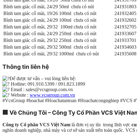
Bình tam giác cổ mài, 24/29 50ml chưa có nút
241931803
Bình tam giác cổ mài, 19/26 100ml chưa có nút
241932405
Bình tam giác cổ mài, 24/29 100ml chưa có nút
241932602
Bình tam giác cổ mài, 29/32 100ml chưa có nút
241932705
Bình tam giác cổ mài, 24/29 250ml chưa có nút
241933607
Bình tam giác cổ mài, 29/32 250ml chưa có nút
241933701
Bình tam giác cổ mài, 29/32 500ml chưa có nút
241934603
Bình tam giác cổ mài, 29/32 1000ml chưa có nút
241935608
Thông tin liên hệ
Để được tư vấn – vui lòng liên hệ:
Hotline: 091.910.5399 / 091.823.1899
Email : sales@vcsgroup.com.vn
Website :
www.vcsgroup.com.vn
#VcsGroup #hoachat #Hoachatantoan #Hoachatcongnghiep #VCS 
🏢
Về Chúng Tôi – Công Ty Cổ Phần VCS Việt Na
Công ty Cổ phần VCS Việt Nam
là đơn vị uy tín trong lĩnh vực
cu
nghìn doanh nghiệp, nhà máy và cơ sở sản xuất trên toàn quốc. VC