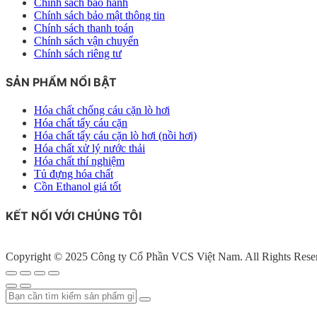
Chính sách bảo hành
Chính sách bảo mật thông tin
Chính sách thanh toán
Chính sách vận chuyển
Chính sách riêng tư
SẢN PHẨM NỔI BẬT
Hóa chất chống cáu cặn lò hơi
Hóa chất tẩy cáu cặn
Hóa chất tẩy cáu cặn lò hơi (nồi hơi)
Hóa chất xử lý nước thải
Hóa chất thí nghiệm
Tủ đựng hóa chất
Cồn Ethanol giá tốt
KẾT NỐI VỚI CHÚNG TÔI
Copyright © 2025 Công ty Cổ Phần VCS Việt Nam. All Rights Rese