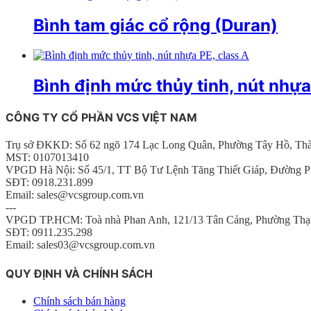
Bình tam giác cổ rộng (Duran)
Bình định mức thủy tinh, nút nhựa
CÔNG TY CỔ PHẦN VCS VIỆT NAM
Trụ sở ĐKKD: Số 62 ngõ 174 Lạc Long Quân, Phường Tây Hồ, Th
MST: 0107013410
VPGD Hà Nội: Số 45/1, TT Bộ Tư Lệnh Tăng Thiết Giáp, Đường P
SĐT: 0918.231.899
Email: sales@vcsgroup.com.vn
---
VPGD TP.HCM: Toà nhà Phan Anh, 121/13 Tân Cảng, Phường Thạ
SĐT: 0911.235.298
Email: sales03@vcsgroup.com.vn
QUY ĐỊNH VÀ CHÍNH SÁCH
Chính sách bán hàng