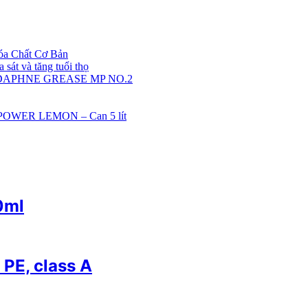
óa Chất Cơ Bản
sát và tăng tuổi thọ
 DAPHNE GREASE MP NO.2
POWER LEMON – Can 5 lít
0ml
 PE, class A