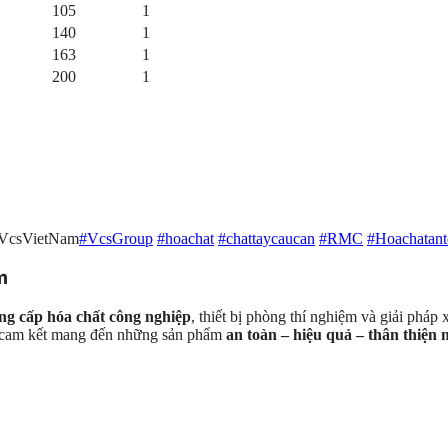
105
1
140
1
163
1
200
1
#VcsVietNam
#VcsGroup
#hoachat
#chattaycaucan
#RMC
#Hoachatant
m
ng cấp hóa chất công nghiệp
, thiết bị phòng thí nghiệm và giải pháp
S cam kết mang đến những sản phẩm
an toàn – hiệu quả – thân thiện