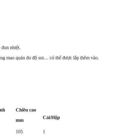
 đun nhiệt.
 ống mao quản đo độ soi… có thể được lắp thêm vào.
ính
Chiều cao
Cái/Hộp
mm
105
1