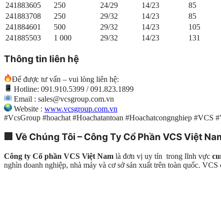
241883605
250
24/29
14/23
85
241883708
250
29/32
14/23
85
241884601
500
29/32
14/23
105
241885503
1 000
29/32
14/23
131
Thông tin liên hệ
Để được tư vấn – vui lòng liên hệ:
Hotline: 091.910.5399 / 091.823.1899
Email : sales@vcsgroup.com.vn
Website :
www.vcsgroup.com.vn
#VcsGroup #hoachat #Hoachatantoan #Hoachatcongnghiep #VCS 
🏢
Về Chúng Tôi – Công Ty Cổ Phần VCS Việt Na
Công ty Cổ phần VCS Việt Nam
là đơn vị uy tín trong lĩnh vực
cu
nghìn doanh nghiệp, nhà máy và cơ sở sản xuất trên toàn quốc. VC