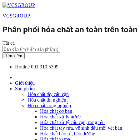
VCSGROUP
Phân phối hóa chất an toàn trên toàn
Tất cả
Tìm kiếm
Hotline
091.910.5399
Giới thiệu
Sản phẩm
Hóa chất tẩy cáu cặn
Hóa chất thí nghiệm
Hóa chất công nghiệp
Hóa chất cơ bản
Hóa chất xử lý nước
Hóa chất xử lý cáu cặn, rong rêu
Hóa chất tẩy rửa, vệ sinh dầu mỡ, vết bẩn
Hóa chất bảo trì, bảo dưỡng
Hóa chất xi mạ