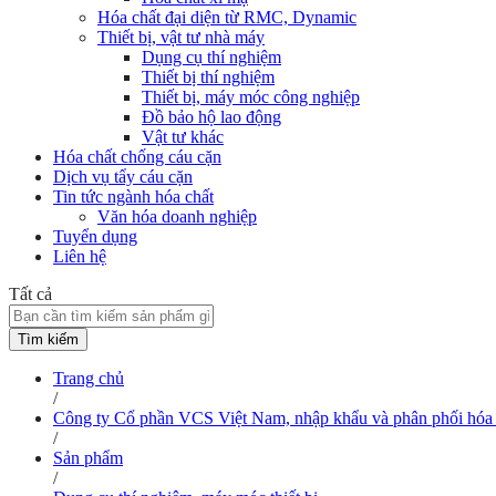
Hóa chất đại diện từ RMC, Dynamic
Thiết bị, vật tư nhà máy
Dụng cụ thí nghiệm
Thiết bị thí nghiệm
Thiết bị, máy móc công nghiệp
Đồ bảo hộ lao động
Vật tư khác
Hóa chất chống cáu cặn
Dịch vụ tẩy cáu cặn
Tin tức ngành hóa chất
Văn hóa doanh nghiệp
Tuyển dụng
Liên hệ
Tất cả
Tìm kiếm
Trang chủ
/
Công ty Cổ phần VCS Việt Nam, nhập khẩu và phân phối hóa 
/
Sản phẩm
/