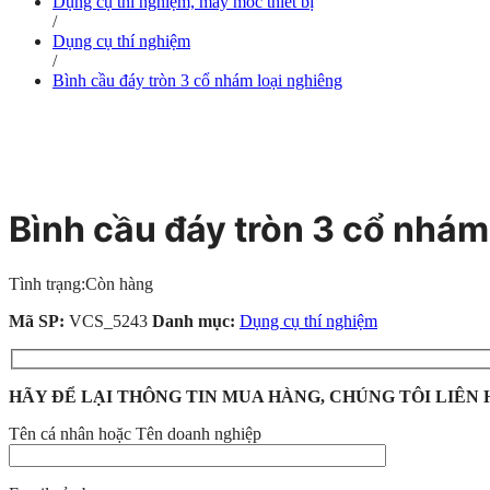
Dụng cụ thí nghiệm, máy móc thiết bị
/
Dụng cụ thí nghiệm
/
Bình cầu đáy tròn 3 cổ nhám loại nghiêng
Bình cầu đáy tròn 3 cổ nhám
Tình trạng:
Còn hàng
Mã SP:
VCS_5243
Danh mục:
Dụng cụ thí nghiệm
HÃY ĐỂ LẠI THÔNG TIN MUA HÀNG, CHÚNG TÔI LIÊN 
Tên cá nhân hoặc Tên doanh nghiệp