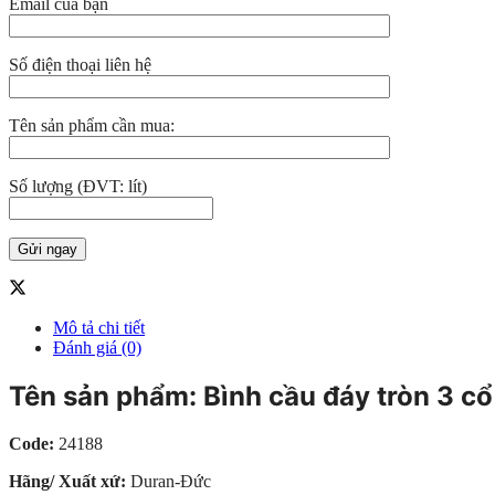
Email của bạn
Số điện thoại liên hệ
Tên sản phẩm cần mua:
Số lượng (ĐVT: lít)
Mô tả chi tiết
Đánh giá (0)
Tên sản phẩm: Bình cầu đáy tròn 3 c
Code:
24188
Hãng/ Xuất xứ:
Duran-Đức