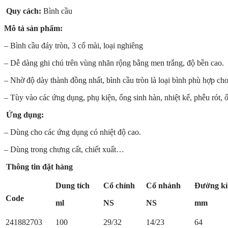
Quy cách:
Bình cầu
Mô tả sản phẩm:
– Bình cầu đáy tròn, 3 cổ mài, loại nghiêng
– Dễ dàng ghi chú trên vùng nhãn rộng bằng men trắng, độ bền cao.
– Nhờ độ dày thành đồng nhất, bình cầu tròn là loại bình phù hợp cho
– Tùy vào các ứng dụng, phụ kiện, ống sinh hàn, nhiệt kế, phễu rót,
Ứng dụng:
– Dùng cho các ứng dụng có nhiệt độ cao.
– Dùng trong chưng cất, chiết xuất…
Thông tin đặt hàng
Dung tích
Cổ chính
Cổ nhánh
Đường k
Code
ml
NS
NS
mm
241882703
100
29/32
14/23
64