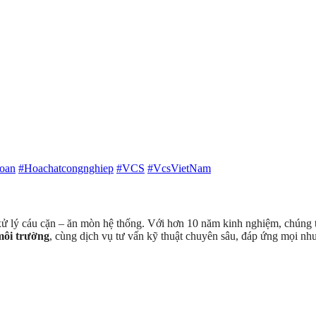
oan
#Hoachatcongnghiep
#VCS
#VcsVietNam
 xử lý cáu cặn – ăn mòn hệ thống. Với hơn 10 năm kinh nghiệm, chúng tô
 môi trường
, cùng dịch vụ tư vấn kỹ thuật chuyên sâu, đáp ứng mọi nh