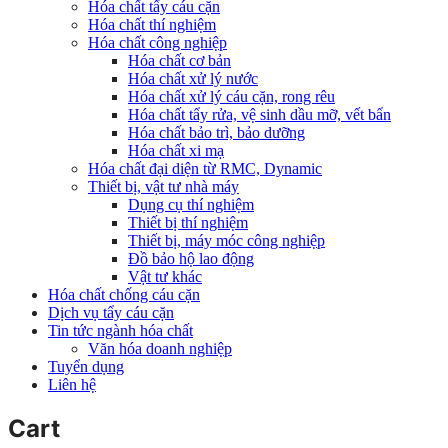
Hóa chất tẩy cáu cặn
Hóa chất thí nghiệm
Hóa chất công nghiệp
Hóa chất cơ bản
Hóa chất xử lý nước
Hóa chất xử lý cáu cặn, rong rêu
Hóa chất tẩy rửa, vệ sinh dầu mỡ, vết bẩn
Hóa chất bảo trì, bảo dưỡng
Hóa chất xi mạ
Hóa chất đại diện từ RMC, Dynamic
Thiết bị, vật tư nhà máy
Dụng cụ thí nghiệm
Thiết bị thí nghiệm
Thiết bị, máy móc công nghiệp
Đồ bảo hộ lao động
Vật tư khác
Hóa chất chống cáu cặn
Dịch vụ tẩy cáu cặn
Tin tức ngành hóa chất
Văn hóa doanh nghiệp
Tuyển dụng
Liên hệ
Cart