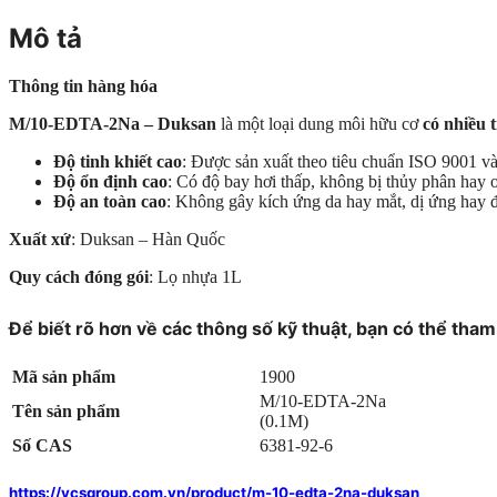
Mô tả
Thông tin hàng hóa
M/10-EDTA-2Na – Duksan
là một loại dung môi hữu cơ
có nhiều 
Độ tinh khiết cao
: Được sản xuất theo tiêu chuẩn ISO 9001 v
Độ ổn định cao
: Có độ bay hơi thấp, không bị thủy phân hay 
Độ an toàn cao
: Không gây kích ứng da hay mắt, dị ứng hay 
Xuất xứ
: Duksan – Hàn Quốc
Quy cách đóng gói
: Lọ nhựa 1L
Để biết rõ hơn về các
thông số kỹ thuật
, bạn có thể tha
Mã sản phẩm
1900
M/10-EDTA-2Na
Tên sản phẩm
(0.1M)
Số CAS
6381-92-6
https://vcsgroup.com.vn/product/m-10-edta-2na-duksan