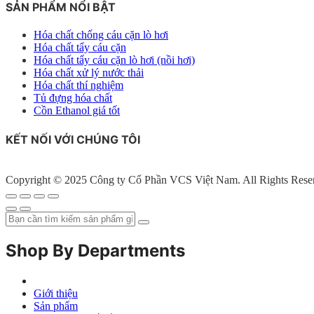
SẢN PHẨM NỔI BẬT
Hóa chất chống cáu cặn lò hơi
Hóa chất tẩy cáu cặn
Hóa chất tẩy cáu cặn lò hơi (nồi hơi)
Hóa chất xử lý nước thải
Hóa chất thí nghiệm
Tủ đựng hóa chất
Cồn Ethanol giá tốt
KẾT NỐI VỚI CHÚNG TÔI
Copyright © 2025 Công ty Cổ Phần VCS Việt Nam. All Rights Rese
Shop By Departments
Giới thiệu
Sản phẩm