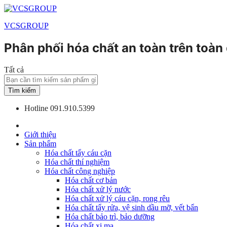
VCSGROUP
Phân phối hóa chất an toàn trên toàn
Tất cả
Tìm kiếm
Hotline
091.910.5399
Giới thiệu
Sản phẩm
Hóa chất tẩy cáu cặn
Hóa chất thí nghiệm
Hóa chất công nghiệp
Hóa chất cơ bản
Hóa chất xử lý nước
Hóa chất xử lý cáu cặn, rong rêu
Hóa chất tẩy rửa, vệ sinh dầu mỡ, vết bẩn
Hóa chất bảo trì, bảo dưỡng
Hóa chất xi mạ