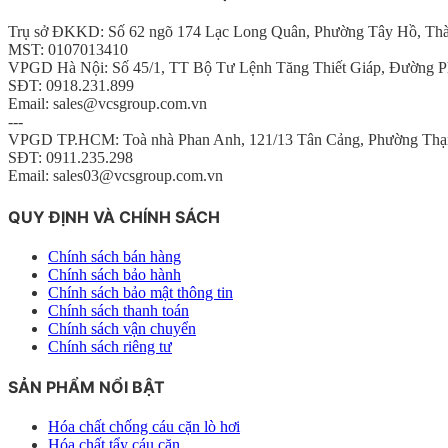
Trụ sở ĐKKD: Số 62 ngõ 174 Lạc Long Quân, Phường Tây Hồ, Th
MST: 0107013410
VPGD Hà Nội: Số 45/1, TT Bộ Tư Lệnh Tăng Thiết Giáp, Đường P
SĐT: 0918.231.899
Email: sales@vcsgroup.com.vn
---
VPGD TP.HCM: Toà nhà Phan Anh, 121/13 Tân Cảng, Phường Thạ
SĐT: 0911.235.298
Email: sales03@vcsgroup.com.vn
QUY ĐỊNH VÀ CHÍNH SÁCH
Chính sách bán hàng
Chính sách bảo hành
Chính sách bảo mật thông tin
Chính sách thanh toán
Chính sách vận chuyển
Chính sách riêng tư
SẢN PHẨM NỔI BẬT
Hóa chất chống cáu cặn lò hơi
Hóa chất tẩy cáu cặn