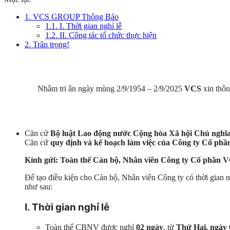
1.
VCS GROUP Thông Báo
1.1.
I. Thời gian nghỉ lễ
1.2.
II. Công tác tổ chức thực hiện
2.
Trân trọng!
Nhằm tri ân ngày mùng 2/9/1954 – 2/9/2025
VCS
xin thô
Căn cứ
Bộ luật Lao động nước Cộng hòa Xã hội Chủ nghĩ
Căn cứ
quy định và kế hoạch làm việc của Công ty Cổ ph
Kính gửi: Toàn thể Cán bộ, Nhân viên Công ty Cổ phần 
Để tạo điều kiện cho Cán bộ, Nhân viên Công ty có thời gian 
như sau:
I. Thời gian nghỉ lễ
Toàn thể CBNV được nghỉ
02 ngày
, từ
Thứ Hai, ngày 