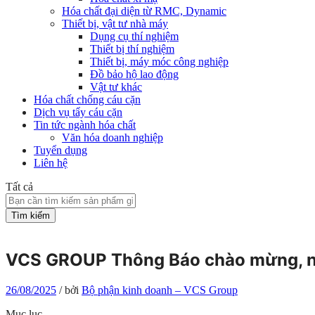
Hóa chất đại diện từ RMC, Dynamic
Thiết bị, vật tư nhà máy
Dụng cụ thí nghiệm
Thiết bị thí nghiệm
Thiết bị, máy móc công nghiệp
Đồ bảo hộ lao động
Vật tư khác
Hóa chất chống cáu cặn
Dịch vụ tẩy cáu cặn
Tin tức ngành hóa chất
Văn hóa doanh nghiệp
Tuyển dụng
Liên hệ
Tất cả
Tìm kiếm
VCS GROUP Thông Báo chào mừng, ng
26/08/2025
/
bởi
Bộ phận kinh doanh – VCS Group
Mục lục