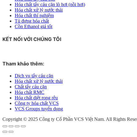
Hóa chất tẩy cáu cặn lò hơi (nồi hơi)
Hóa chất xử lý nước thải
Hóa chất thí nghiệm
Tủ đựng hóa chất
Cồn Ethanol giá tốt
KẾT NỐI VỚI CHÚNG TÔI
Tham khảo thêm:
Dịch vụ tẩy cáu cặn
Hóa chất xử lý nước thải
Chất tẩy cáu cặn
Hóa chất RMC
Hóa chất diệt rong rêu
Công ty hóa chất VCS
VCS Groups tuyển dụng
Copyright © 2025 Công ty Cổ Phần VCS Việt Nam. All Rights Rese