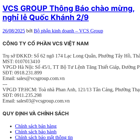
VCS GROUP Thông Báo chào mừng,
nghỉ lễ Quốc Khánh 2/9
26/08/2025
bởi
Bộ phận kinh doanh – VCS Group
CÔNG TY CỔ PHẦN VCS VIỆT NAM
Trụ sở ĐKKD: Số 62 ngõ 174 Lạc Long Quân, Phường Tây Hồ, Th
MST: 0107013410
VPGD Hà Nội: Số 45/1, TT Bộ Tư Lệnh Tăng Thiết Giáp, Đường P
SĐT: 0918.231.899
Email: sales@vcsgroup.com.vn
---
VPGD TP.HCM: Toà nhà Phan Anh, 121/13 Tân Cảng, Phường Thạ
SĐT: 0911.235.298
Email: sales03@vcsgroup.com.vn
QUY ĐỊNH VÀ CHÍNH SÁCH
Chính sách bán hàng
Chính sách bảo hành
Chính sách bảo mật thông tin