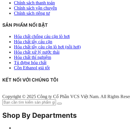
Chính sách thanh toán
Chính sách vận chuyển
Chính sách riêng tư
SẢN PHẨM NỔI BẬT
Hóa chất chống cáu cặn lò hơi
Hóa chất tẩy cáu cặn
Hóa chất tẩy cáu cặn lò hơi (nồi hơi)
Hóa chất xử lý nước thải
Hóa chất thí nghiệm
Tủ đựng hóa chất
Cồn Ethanol giá tốt
KẾT NỐI VỚI CHÚNG TÔI
Copyright © 2025 Công ty Cổ Phần VCS Việt Nam. All Rights Rese
Shop By Departments