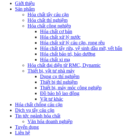
Giới thiệu
Sản phẩm
Hóa chất tẩy cáu cặn
Hóa chất thí nghiệm
Hóa chất công nghiệp
Hóa chất cơ bản
Hóa chất xử lý nước
Hóa chất xử lý cáu cặn, rong rêu
Hóa chất tẩy rửa, vệ sinh dầu mỡ, vết bẩn
Hóa chất bảo trì, bảo dưỡng
Hóa chất xi mạ
Hóa chất đại diện từ RMC, Dynamic
Thiết bị, vật tư nhà máy
Dụng cụ thí nghiệm
Thiết bị thí nghiệm
Thiết bị, máy móc công nghiệp
Đồ bảo hộ lao động
Vật tư khác
Hóa chất chống cáu cặn
Dịch vụ tẩy cáu cặn
Tin tức ngành hóa chất
Văn hóa doanh nghiệp
Tuyển dụng
Liên hệ