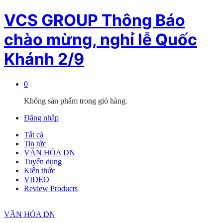
VCS GROUP Thông Báo
chào mừng, nghỉ lễ Quốc
Khánh 2/9
0
Không sản phẩm trong giỏ hàng.
Đăng nhập
Tất cả
Tin tức
VĂN HÓA DN
Tuyển dụng
Kiến thức
VIDEO
Review Products
VĂN HÓA DN