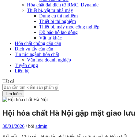
Hóa chất đại diện từ RMC, Dynamic
Thiết bị, vật tư nhà máy
Dụng cụ thí nghiệm
Thiết bị thí nghiệm
Thiết bị, máy móc công nghiệp
Đồ bảo hộ lao động
Vật tư khác
Hóa chất chống cáu cặn
Dịch vụ tẩy cáu cặn
Tin tức ngành hóa chất
Văn hóa doanh nghiệp
Tuyển dụng
Liên hệ
Tất cả
Tìm kiếm
Hội hóa chất Hà Nội gặp mặt giao lư
30/01/2026
/
bởi
admin
Kết nối – Chia sẻ – Hợp tác phát triển bền vững ngành Hóa chất