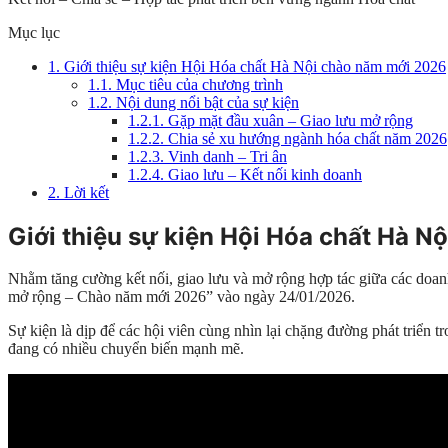
Mục lục
1.
Giới thiệu sự kiện Hội Hóa chất Hà Nội chào năm mới 2026
1.1.
Mục tiêu của chương trình
1.2.
Nội dung nổi bật của sự kiện
1.2.1.
Gặp mặt đầu xuân – Giao lưu mở rộng
1.2.2.
Chia sẻ xu hướng ngành hóa chất năm 2026
1.2.3.
Vinh danh – Tri ân
1.2.4.
Giao lưu – Kết nối kinh doanh
2.
Lời kết
Giới thiệu sự kiện Hội Hóa chất Hà 
Nhằm tăng cường kết nối, giao lưu và mở rộng hợp tác giữa các doan
mở rộng – Chào năm mới 2026” vào ngày 24/01/2026.
Sự kiện là dịp để các hội viên cùng nhìn lại chặng đường phát triển 
đang có nhiều chuyển biến mạnh mẽ.