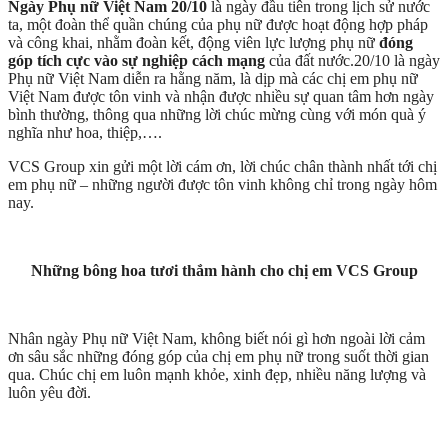
Ngày Phụ nữ Việt Nam 20/10
là ngày đầu tiên trong lịch sử nước
ta, một đoàn thể quần chúng của phụ nữ được hoạt động hợp pháp
và công khai, nhằm đoàn kết, động viên lực lượng phụ nữ
đóng
góp tích cực vào sự nghiệp cách mạng
của đất nước.20/10 là ngày
Phụ nữ Việt Nam diễn ra hằng năm, là dịp mà các chị em phụ nữ
Việt Nam được tôn vinh và nhận được nhiều sự quan tâm hơn ngày
bình thường, thông qua những lời chúc mừng cùng với món quà ý
nghĩa như hoa, thiệp,….
VCS Group xin gửi một lời cám ơn, lời chúc chân thành nhất tới chị
em phụ nữ – những người được tôn vinh không chỉ trong ngày hôm
nay.
Những bông hoa tươi thắm hành cho chị em VCS Group
Nhân ngày Phụ nữ Việt Nam, không biết nói gì hơn ngoài lời cảm
ơn sâu sắc những đóng góp của chị em phụ nữ trong suốt thời gian
qua. Chúc chị em luôn mạnh khỏe, xinh đẹp, nhiều năng lượng và
luôn yêu đời.