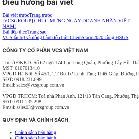
Điều hướng bài viết
Bài viết trước
Trang trước
[VCSGROUP] CHÚC MỪNG NGÀY DOANH NHÂN VIỆT
NAM!
Bài tiếp theo
Trang sau
VCS tài trợ và đồng hành tổ chức ChemStorm2020 cùng HSGS
CÔNG TY CỔ PHẦN VCS VIỆT NAM
Trụ sở ĐKKD: Số 62 ngõ 174 Lạc Long Quân, Phường Tây Hồ, Th
MST: 0107013410
VPGD Hà Nội: Số 45/1, TT Bộ Tư Lệnh Tăng Thiết Giáp, Đường P
SĐT: 0918.231.899
Email: sales@vcsgroup.com.vn
---
VPGD TP.HCM: Toà nhà Phan Anh, 121/13 Tân Cảng, Phường Thạ
SĐT: 0911.235.298
Email: sales03@vcsgroup.com.vn
QUY ĐỊNH VÀ CHÍNH SÁCH
Chính sách bán hàng
Chính sách bảo hành