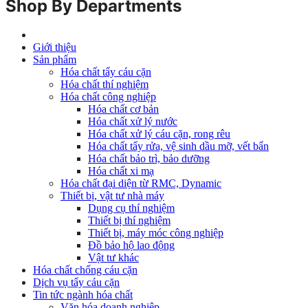
Shop By Departments
Giới thiệu
Sản phẩm
Hóa chất tẩy cáu cặn
Hóa chất thí nghiệm
Hóa chất công nghiệp
Hóa chất cơ bản
Hóa chất xử lý nước
Hóa chất xử lý cáu cặn, rong rêu
Hóa chất tẩy rửa, vệ sinh dầu mỡ, vết bẩn
Hóa chất bảo trì, bảo dưỡng
Hóa chất xi mạ
Hóa chất đại diện từ RMC, Dynamic
Thiết bị, vật tư nhà máy
Dụng cụ thí nghiệm
Thiết bị thí nghiệm
Thiết bị, máy móc công nghiệp
Đồ bảo hộ lao động
Vật tư khác
Hóa chất chống cáu cặn
Dịch vụ tẩy cáu cặn
Tin tức ngành hóa chất
Văn hóa doanh nghiệp