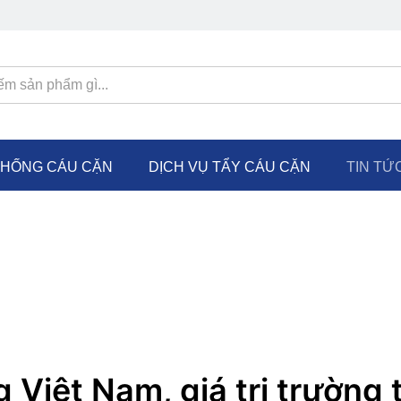
CHỐNG CÁU CẶN
DỊCH VỤ TẨY CÁU CẶN
TIN TỨ
Việt Nam, giá trị trường 