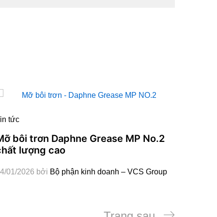
in tức
Mỡ bôi trơn Daphne Grease MP No.2
chất lượng cao
4/01/2026
bởi
Bộ phận kinh doanh – VCS Group
Bài
Trang sau