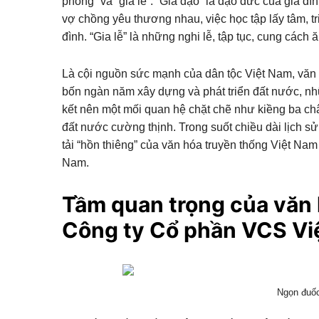
phong” và “gia lễ”. “Gia đạo” là đạo đức của gia 
vợ chồng yêu thương nhau, việc học tập lấy tâm, tr
đình. “Gia lễ” là những nghi lễ, tập tục, cung cách
Là cội nguồn sức mạnh của dân tộc Việt Nam, văn h
bốn ngàn năm xây dựng và phát triển đất nước, nh
kết nên một mối quan hệ chặt chẽ như kiềng ba chân. 
đất nước cường thịnh. Trong suốt chiều dài lịch
tải “hồn thiêng” của văn hóa truyền thống Việt Nam và
Nam.
Tầm quan trọng của vă
Công ty Cổ phần VCS Vi
Ngọn đuốc