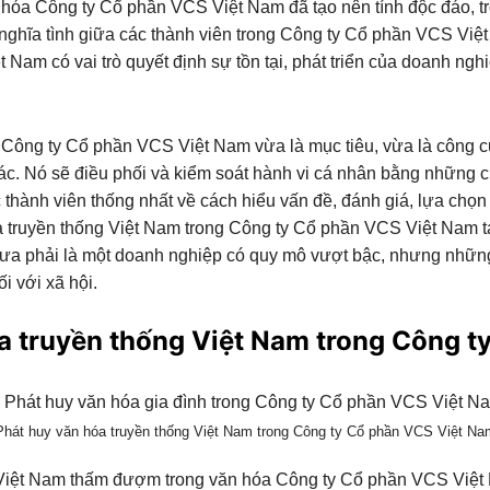
óa Công ty Cổ phần VCS Việt Nam đã tạo nên tính độc đáo, tr
nghĩa tình giữa các thành viên trong Công ty Cổ phần VCS Vi
t Nam có vai trò quyết định sự tồn tại, phát triển của doanh ng
ông ty Cổ phần VCS Việt Nam vừa là mục tiêu, vừa là công cụ
tác. Nó sẽ điều phối và kiểm soát hành vi cá nhân bằng những ch
các thành viên thống nhất về cách hiểu vấn đề, đánh giá, lựa c
óa truyền thống Việt Nam trong Công ty Cổ phần VCS Việt Nam t
ải là một doanh nghiệp có quy mô vượt bậc, nhưng những giá tr
 với xã hội.
a truyền thống Việt Nam trong Công ty 
Phát huy văn hóa truyền thống Việt Nam trong Công ty Cổ phần VCS Việt Na
g Việt Nam thấm đượm trong văn hóa Công ty Cổ phần VCS Viê