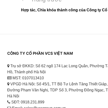
hướng
viết
Hợp tác, Chìa khóa thành công của Công ty C
bài
trước
viết
CÔNG TY CỔ PHẦN VCS VIỆT NAM
Trụ sở ĐKKD: Số 62 ngõ 174 Lạc Long Quân, Phường T
Hồ, Thành phố Hà Nội
MST: 0107013410
VPGD Hà Nội: Số 45/1, TT Bộ Tư Lệnh Tăng Thiết Giáp,
Đường Phạm Văn Nghị, TDP Số 3, Phường Đông Ngạc, T
Hà Nội
SĐT: 0918.231.899