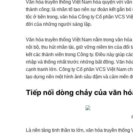
Văn hóa truyền thống Việt Nam hòa quyện với văn h
thành công; là nhân tố tạo nên sự đoàn kết gắn bó 
tộc ở bên trong, văn hóa Công ty Cổ phần VCS Việ
đời của những người sáng lập.
Văn hóa truyền thống Việt Nam nằm trong văn hóa C
nội bộ, thu hút nhân tài, giữ vững niềm tin của đối 
kết các thành viên trong Công ty. Điều này giúp 
nhập và thống nhất trước những bất đồng. Văn h
cạnh tranh lớn. Công ty Cổ phần VCS Việt Nam chưa ph
tạo dựng nên một hình ảnh sâu đậm và cảm mến đối
Tiếp nối dòng chảy của văn hó
Là nền tảng tinh thần to lớn, văn hóa truyền thốn