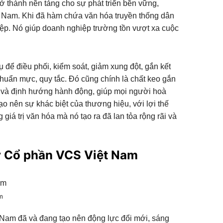
ở thành nền tảng cho sự phát triển bền vững,
ệt Nam. Khi đã hàm chứa văn hóa truyền thống dân
hiệp. Nó giúp doanh nghiệp trường tồn vượt xa cuộc
 để điều phối, kiểm soát, giảm xung đột, gắn kết
uẩn mực, quy tắc. Đó cũng chính là chất keo gắn
họn và định hướng hành động, giúp mọi người hoà
ạo nên sự khác biệt của thương hiệu, với lợi thế
ị văn hóa mà nó tạo ra đã lan tỏa rộng rãi và
Cổ phần VCS Việt Nam
m
̣t Nam đã và đang tạo nên động lực đổi mới, sáng