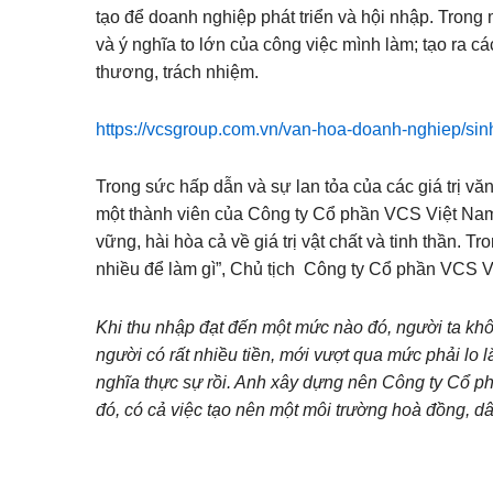
tạo để doanh nghiệp phát triển và hội nhập. Trong
và ý nghĩa to lớn của công việc mình làm; tạo ra c
thương, trách nhiệm.
https://vcsgroup.com.vn/van-hoa-doanh-nghiep/sin
Trong sức hấp dẫn và sự lan tỏa của các giá trị văn
một thành viên của Công ty Cổ phần VCS Việt Nam
vững, hài hòa cả về giá trị vật chất và tinh thần. Tron
nhiều để làm gì”, Chủ tịch Công ty Cổ phần VCS Vi
Khi thu nhập đạt đến một mức nào đó, người ta không cò
người có rất nhiều tiền, mới vượt qua mức phải lo l
nghĩa thực sự rồi. Anh xây dựng nên Công ty Cổ p
đó, có cả việc tạo nên một môi trường hoà đồng, d