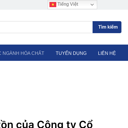
Tiếng Việt
Tìm kiếm
C NGÀNH HÓA CHẤT
TUYỂN DỤNG
LIÊN HỆ
tồn của Công ty Cổ