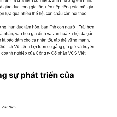
anh em; là cha hiền con hiếu, anh nhường em nhịn,
 giáo dục trong gia tộc, nền nếp riêng của một gia
họn lựa qua nhiều thế hệ, con cháu cần noi theo.
ơng, hun đúc tâm hồn, bản lĩnh con người. Trải hơn
á nhân, văn hoá gia đình và văn hoá xã hội đã gắn
là bảo đảm cho cá nhân tốt, tập thể vững mạnh,
Chủ tịch Vũ Lệnh Lợi luôn cố gắng gìn giữ và truyền
́a doanh nghiệp của Công ty Cổ phần VCS Việt
ng sự phát triển của
S Việt Nam