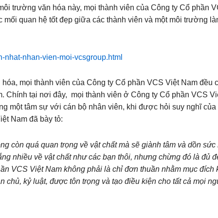
 môi trường văn hóa này, mọi thành viên của Công ty Cổ phần V
ác mối quan hệ tốt đẹp giữa các thành viên và một môi trường là
h-nhat-nhan-vien-moi-vcsgroup.html
 hóa, mọi thành viên của Công ty Cổ phần VCS Việt Nam đều c
. Chính tại nơi đây, mọi thành viên ở Công ty Cổ phần VC
g một tâm sự với cán bộ nhân viên, khi được hỏi suy nghĩ của
ệt Nam đã bày tỏ:
n quá quan trọng về vật chất mà sẽ giành tâm và dồn sức la
ắng nhiều về vật chất như các bạn thôi, nhưng chừng đó là đủ đ
hần VCS Việt Nam không phải là chỉ đơn thuần nhằm mục đích k
ân chủ, kỷ luật, được tôn trọng và tạo điều kiện cho tất cả mọi ng