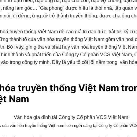
đình như đạo hiếu, đạo ông bà, đạo cha con, đạo vợ chồng, đạo 
i, năng làm gốc… “Gia phong” được hiểu là thói nhà, tập quán và
 ăn nói, đi đứng, ứng xử trở thành truyền thống, được cha ông c
oá truyền thống Việt Nam đề cao giá trị đạo đức, trật tự, kỷ cư
ững thành tố của văn hóa truyền thống Việt Nam gồm văn hoá c
Bởi vậy, gìn giữa và phát huy văn hóa truyền thống Việt Nam 
 sử hình thành và phát triển của Công ty Cổ phần VCS Việt Nam, 
o trong công ty mình. Đây là yếu tố cốt lõi nằm trong văn ho
n hóa truyền thống Việt Nam tro
ệt Nam
 của văn hóa truyền thống Việt nam luôn ngời sáng tại Công ty Cổ phần VC