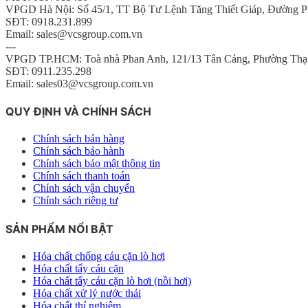
VPGD Hà Nội: Số 45/1, TT Bộ Tư Lệnh Tăng Thiết Giáp, Đường P
SĐT: 0918.231.899
Email: sales@vcsgroup.com.vn
---
VPGD TP.HCM: Toà nhà Phan Anh, 121/13 Tân Cảng, Phường Thạ
SĐT: 0911.235.298
Email: sales03@vcsgroup.com.vn
QUY ĐỊNH VÀ CHÍNH SÁCH
Chính sách bán hàng
Chính sách bảo hành
Chính sách bảo mật thông tin
Chính sách thanh toán
Chính sách vận chuyển
Chính sách riêng tư
SẢN PHẨM NỔI BẬT
Hóa chất chống cáu cặn lò hơi
Hóa chất tẩy cáu cặn
Hóa chất tẩy cáu cặn lò hơi (nồi hơi)
Hóa chất xử lý nước thải
Hóa chất thí nghiệm