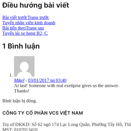
Điều hướng bài viết
Bài viết trước
Trang trước
Tuyển nhân viên kinh doanh
Bài tiếp theo
Trang sau
Tuyển lái xe hạng B2, C
1 Bình luận
Mikel
-
03/01/2017 tại 03:40
At last! Someone with real exetiprse gives us the answer.
Thanks!
Bình luận bị đóng.
CÔNG TY CỔ PHẦN VCS VIỆT NAM
Trụ sở ĐKKD: Số 62 ngõ 174 Lạc Long Quân, Phường Tây Hồ, Th
MST: 0107013410