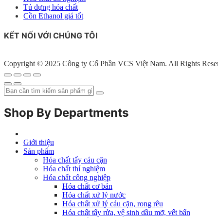
Tủ đựng hóa chất
Cồn Ethanol giá tốt
KẾT NỐI VỚI CHÚNG TÔI
Copyright © 2025 Công ty Cổ Phần VCS Việt Nam. All Rights Rese
Shop By Departments
Giới thiệu
Sản phẩm
Hóa chất tẩy cáu cặn
Hóa chất thí nghiệm
Hóa chất công nghiệp
Hóa chất cơ bản
Hóa chất xử lý nước
Hóa chất xử lý cáu cặn, rong rêu
Hóa chất tẩy rửa, vệ sinh dầu mỡ, vết bẩn