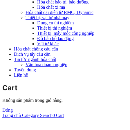
Hóa chất bảo trì, bảo dưỡng
Hóa chất xi mạ
Hóa chất đại diện từ RMC, Dynamic
Thiết bị, vật tư nhà máy
Dụng cụ thí nghiệm
Thiết bị thí nghiệm
Thiết bị, máy móc công nghiệp
Đồ bảo hộ lao động
Vật tư khác
Hóa chất chống cáu cặn
Dịch vụ tẩy cáu cặn
Tin tức ngành hóa chất
Văn hóa doanh nghiệp
Tuyển dụng
Liên hệ
Cart
Không sản phẩm trong giỏ hàng.
Đóng
Trang chủ
Category
Search
0
Cart