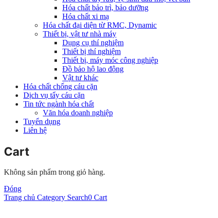
Hóa chất bảo trì, bảo dưỡng
Hóa chất xi mạ
Hóa chất đại diện từ RMC, Dynamic
Thiết bị, vật tư nhà máy
Dụng cụ thí nghiệm
Thiết bị thí nghiệm
Thiết bị, máy móc công nghiệp
Đồ bảo hộ lao động
Vật tư khác
Hóa chất chống cáu cặn
Dịch vụ tẩy cáu cặn
Tin tức ngành hóa chất
Văn hóa doanh nghiệp
Tuyển dụng
Liên hệ
Cart
Không sản phẩm trong giỏ hàng.
Đóng
Trang chủ
Category
Search
0
Cart