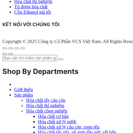
Hóa chất thí nghiệm
Tủ đựng hóa chất
Cồn Ethanol giá tốt
KẾT NỐI VỚI CHÚNG TÔI
Copyright © 2025 Công ty Cổ Phần VCS Việt Nam. All Rights Rese
Shop By Departments
Giới thiệu
Sản phẩm
Hóa chất tẩy cáu cặn
Hóa chất thí nghiệm
Hóa chất công nghiệp
Hóa chất cơ bản
Hóa chất xử lý nước
Hóa chất xử lý cáu cặn, rong rêu
Hóa chất tẩy rửa, vệ sinh dầu mỡ, vết bẩn