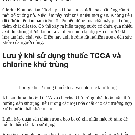
Clorin: Khu hòa tan Clorin phải hòa tan và đợi hóa chất lắng cặn rồi
mới đổ xuống hồ. Việc làm này mất khá nhiều thời gian. Không tiêu
diệt được rêu tảo bám trên hồ nên nếu dùng hóa chất này phải dùng
thêm chất diệt tảo. Có thể xảy ra hiện tượng nước có chứa quá nhiều
axit do không được kiểm tra và điều chỉnh lại độ pH của nước khi
hòa tan hóa chất vào. Điều này ảnh hưởng rất nghiêm trọng đến sức
khỏe của người dùng.
Lưu ý khi sử dụng thuốc TCCA và
chlorine khử trùng
Lưu ý khi sử dụng thuốc tcca và chlorine khử trùng
Khi sử dụng thuốc TCCA và chlorine khử trùng phải luôn tuân thủ
hướng dẫn sử dụng, liều lượng các loại hóa chất cho các trường hợp
xử lý nước thải khác nhau.
Luôn bảo quản sản phẩm trong bao bì có ghi nhãn mác rõ ràng để
tránh nhầm lẫn khi sử dụng.
Bảo quản sản phẩm nơi khô, thoáng, mát, tránh ánh nắng trực tiếp,