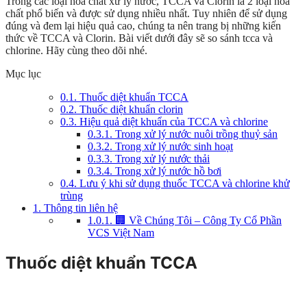
Trong các loại hóa chất xử lý nước, TCCA và Clorin là 2 loại hóa
chất phổ biến và được sử dụng nhiều nhất. Tuy nhiên để sử dụng
đúng và đem lại hiệu quả cao, chúng ta nên trang bị những kiến
thức về TCCA và Clorin. Bài viết dưới đây sẽ so sánh tcca và
chlorine. Hãy cùng theo dõi nhé.
Mục lục
0.1.
Thuốc diệt khuẩn TCCA
0.2.
Thuốc diệt khuẩn clorin
0.3.
Hiệu quả diệt khuẩn của TCCA và chlorine
0.3.1.
Trong xử lý nước nuôi trồng thuỷ sản
0.3.2.
Trong xử lý nước sinh hoạt
0.3.3.
Trong xử lý nước thải
0.3.4.
Trong xử lý nước hồ bơi
0.4.
Lưu ý khi sử dụng thuốc TCCA và chlorine khử
trùng
1.
Thông tin liên hệ
1.0.1.
🏢 Về Chúng Tôi – Công Ty Cổ Phần
VCS Việt Nam
Thuốc diệt khuẩn TCCA