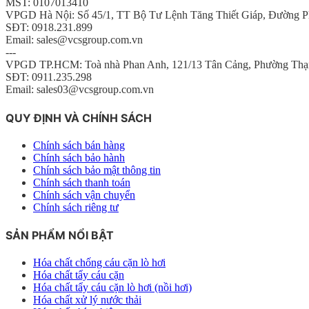
MST: 0107013410
VPGD Hà Nội: Số 45/1, TT Bộ Tư Lệnh Tăng Thiết Giáp, Đường P
SĐT: 0918.231.899
Email: sales@vcsgroup.com.vn
---
VPGD TP.HCM: Toà nhà Phan Anh, 121/13 Tân Cảng, Phường Thạ
SĐT: 0911.235.298
Email: sales03@vcsgroup.com.vn
QUY ĐỊNH VÀ CHÍNH SÁCH
Chính sách bán hàng
Chính sách bảo hành
Chính sách bảo mật thông tin
Chính sách thanh toán
Chính sách vận chuyển
Chính sách riêng tư
SẢN PHẨM NỔI BẬT
Hóa chất chống cáu cặn lò hơi
Hóa chất tẩy cáu cặn
Hóa chất tẩy cáu cặn lò hơi (nồi hơi)
Hóa chất xử lý nước thải