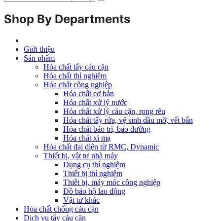
Shop By Departments
Giới thiệu
Sản phẩm
Hóa chất tẩy cáu cặn
Hóa chất thí nghiệm
Hóa chất công nghiệp
Hóa chất cơ bản
Hóa chất xử lý nước
Hóa chất xử lý cáu cặn, rong rêu
Hóa chất tẩy rửa, vệ sinh dầu mỡ, vết bẩn
Hóa chất bảo trì, bảo dưỡng
Hóa chất xi mạ
Hóa chất đại diện từ RMC, Dynamic
Thiết bị, vật tư nhà máy
Dụng cụ thí nghiệm
Thiết bị thí nghiệm
Thiết bị, máy móc công nghiệp
Đồ bảo hộ lao động
Vật tư khác
Hóa chất chống cáu cặn
Dịch vụ tẩy cáu cặn