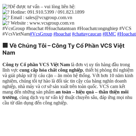
Để được tư vấn – vui lòng liên hệ:
Hotline: 091.910.5399 / 091.823.1899
Email : sales@vcsgroup.com.vn
Website : www.vcsgroup.com.vn
#VcsGroup #hoachat #Hoachatantoan #Hoachatcongnghiep #VCS
#VcsVietNam
#VcsGroup
#hoachat
#chattaycaucan
#RMC
#Hoachat
🏢
Về Chúng Tôi – Công Ty Cổ Phần VCS Việt
Nam
Công ty Cổ phần VCS Việt Nam
là đơn vị uy tín hàng đầu trong
lĩnh vực
cung cấp hóa chất công nghiệp
, thiết bị phòng thí nghiệm
và giải pháp xử lý cáu cặn – ăn mòn hệ thống. Với hơn 10 năm kinh
nghiệm, chúng tôi tự hào là đối tác tin cậy của hàng nghìn doanh
nghiệp, nhà máy và cơ sở sản xuất trên toàn quốc. VCS cam kết
mang đến những sản phẩm
an toàn – hiệu quả – thân thiện môi
trường
, cùng dịch vụ tư vấn kỹ thuật chuyên sâu, đáp ứng mọi nhu
cầu từ dân dụng đến công nghiệp.