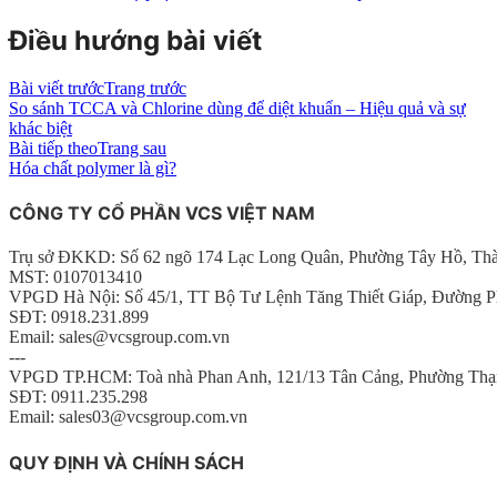
Điều hướng bài viết
Bài viết trước
Trang trước
So sánh TCCA và Chlorine dùng để diệt khuẩn – Hiệu quả và sự
khác biệt
Bài tiếp theo
Trang sau
Hóa chất polymer là gì?
CÔNG TY CỔ PHẦN VCS VIỆT NAM
Trụ sở ĐKKD: Số 62 ngõ 174 Lạc Long Quân, Phường Tây Hồ, Th
MST: 0107013410
VPGD Hà Nội: Số 45/1, TT Bộ Tư Lệnh Tăng Thiết Giáp, Đường P
SĐT: 0918.231.899
Email: sales@vcsgroup.com.vn
---
VPGD TP.HCM: Toà nhà Phan Anh, 121/13 Tân Cảng, Phường Thạ
SĐT: 0911.235.298
Email: sales03@vcsgroup.com.vn
QUY ĐỊNH VÀ CHÍNH SÁCH