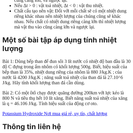
cũng càng lớn, và ngược lại.
Nếu ∆t > 0 : vật toả nhiệt, ∆t < 0 : vật thu nhiệt.
Chất cấu tạo nên vật: Đối với mỗi chất sẽ có một nhiệt dung
riêng khác nhau nên nhiệt lượng của chúng cũng sẽ khác
nhau. Nếu chất có nhiệt dung riêng càng lớn thì nhiệt lượng
mà vật thu vào cũng càng lớn và ngược lại.
Một số bài tập áp dụng tính nhiệt
lượng
Bài 1: Dùng bếp than để đun sôi 3 lít nước có nhiệt độ ban đầu là 30
độ C đựng trong ấm nhôm có khối lượng 500g. Biết, hiệu suất của
bếp than là 35%, nhiệt dung riêng của nhôm là 880 J/kg.K ; của
nước là 4200 J/kg.K ; năng suất toả nhiệt của than đá là 27.10^6
J/kg. Hãy tính khối lượng than đá cần dùng.
Bài 2: Có một ôtô chạy được quãng đường 200km với lực kéo là
800 N và tiêu thụ hết 10 lít xăng. Biết năng suất toả nhiệt của xăng
là q = 46.106 J/kg. Tính hiệu suất của động cơ oto.
Potassium Hydroxide Nơi mua giá rẻ, uy tín, chất lượng
Thông tin liên hệ