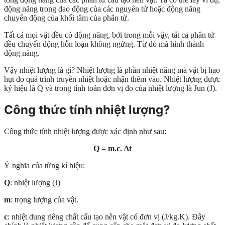
động năng trong dao động của các nguyên tử hoặc động năng
chuyển động của khối tâm của phân tử.
Tất cả mọi vật đều có động năng, bởi trong mỗi vậy, tất cả phân tử
đều chuyển động hỗn loạn không ngừng. Từ đó mà hình thành
động năng.
Vậy nhiệt lượng là gì? Nhiệt lượng là phần nhiệt năng mà vật bị hao
hụt do quá trình truyền nhiệt hoặc nhận thêm vào. Nhiệt lượng được
ký hiệu là Q và trong tính toán đơn vị đo của nhiệt lượng là Jun (J).
Công thức tính nhiệt lượng?
Công thức tính nhiệt lượng được xác định như sau:
Q = m.c. ∆t
Ý nghĩa của từng kí hiệu:
Q
: nhiệt lượng (J)
m
: trọng lượng của vật.
c
: nhiệt dung riêng chất cấu tạo nên vật có đơn vị (J/kg.K). Đây