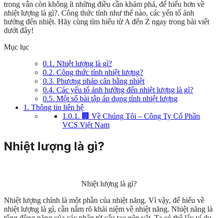
trong vẫn còn không ít những điều cần khám phá, để hiểu hơn về
nhiệt lượng là gì?. Công thức tính như thế nào, các yến tố ảnh
hưởng đến nhiệt. Hãy cùng tìm hiểu từ A đến Z ngay trong bài viết
dưới đây!
Mục lục
0.1.
Nhiệt lượng là gì?
0.2.
Công thức tính nhiệt lượng?
0.3.
Phương pháp cân bằng nhiệt
0.4.
Các yếu tố ảnh hưởng đến nhiệt lượng là gì?
0.5.
Một số bài tập áp dụng tính nhiệt lượng
1.
Thông tin liên hệ
1.0.1.
🏢 Về Chúng Tôi – Công Ty Cổ Phần
VCS Việt Nam
Nhiệt lượng là gì?
Nhiệt lượng là gì?
Nhiệt lượng chính là một phần của nhiệt năng. Vì vậy, để hiểu về
nhiệt lượng là gì, cần nắm rõ khái niệm về nhiệt năng. Nhiệt năng là
tổng động năng của các phân từ cấu tạo nên vật. Ta có thể lấy ví dụ,