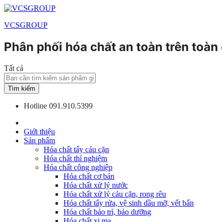
VCSGROUP
Phân phối hóa chất an toàn trên toàn
Tất cả
Tìm kiếm
Hotline
091.910.5399
Giới thiệu
Sản phẩm
Hóa chất tẩy cáu cặn
Hóa chất thí nghiệm
Hóa chất công nghiệp
Hóa chất cơ bản
Hóa chất xử lý nước
Hóa chất xử lý cáu cặn, rong rêu
Hóa chất tẩy rửa, vệ sinh dầu mỡ, vết bẩn
Hóa chất bảo trì, bảo dưỡng
Hóa chất xi mạ