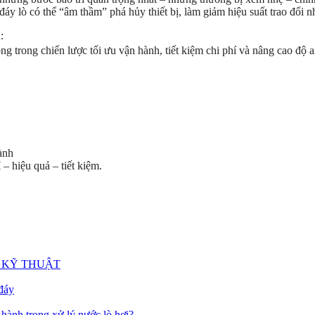
đáy lò có thể “âm thầm” phá hủy thiết bị, làm giảm hiệu suất trao đổi n
:
ng trong chiến lược tối ưu vận hành, tiết kiệm chi phí và nâng cao độ a
ành
– hiệu quả – tiết kiệm.
 KỸ THUẬT
 đáy
ành trong xử lý nước lò hơi?