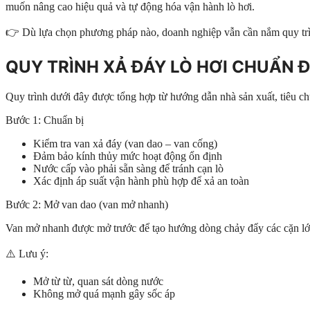
muốn nâng cao hiệu quả và tự động hóa vận hành lò hơi.
👉 Dù lựa chọn phương pháp nào, doanh nghiệp vẫn cần nắm quy trình
QUY TRÌNH XẢ ĐÁY LÒ HƠI CHUẨN 
Quy trình dưới đây được tổng hợp từ hướng dẫn nhà sản xuất, tiêu c
Bước 1: Chuẩn bị
Kiểm tra van xả đáy (van dao – van cống)
Đảm bảo kính thủy mức hoạt động ổn định
Nước cấp vào phải sẵn sàng để tránh cạn lò
Xác định áp suất vận hành phù hợp để xả an toàn
Bước 2: Mở van dao (van mở nhanh)
Van mở nhanh được mở trước để tạo hướng dòng chảy đẩy các cặn lớn
⚠️ Lưu ý:
Mở từ từ, quan sát dòng nước
Không mở quá mạnh gây sốc áp