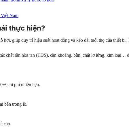
 Việt Nam
hải thực hiện?
ò hơi, giúp duy trì hiệu suất hoạt động và kéo dài tuổi thọ của thiết b
các chất rắn hòa tan (TDS), cặn khoáng, bùn, chất lơ lửng, kim loại… đề
 chi phí nhiên liệu.
ại bên trong lò.
ất cao.