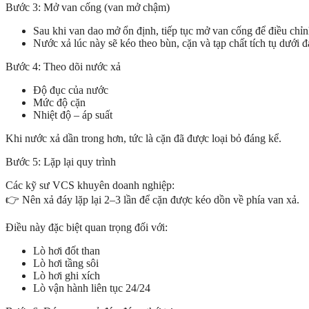
Bước 3: Mở van cống (van mở chậm)
Sau khi van dao mở ổn định, tiếp tục mở van cống để điều chỉn
Nước xả lúc này sẽ kéo theo bùn, cặn và tạp chất tích tụ dưới đ
Bước 4: Theo dõi nước xả
Độ đục của nước
Mức độ cặn
Nhiệt độ – áp suất
Khi nước xả dần trong hơn, tức là cặn đã được loại bỏ đáng kể.
Bước 5: Lặp lại quy trình
Các kỹ sư VCS khuyên doanh nghiệp:
👉 Nên xả đáy lặp lại 2–3 lần để cặn được kéo dồn về phía van xả.
Điều này đặc biệt quan trọng đối với:
Lò hơi đốt than
Lò hơi tầng sôi
Lò hơi ghi xích
Lò vận hành liên tục 24/24