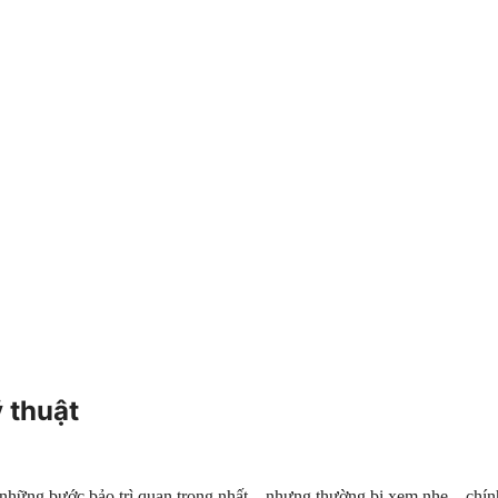
 thuật
g những bước bảo trì quan trọng nhất – nhưng thường bị xem nhẹ – chín