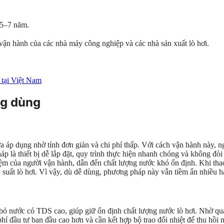
 5–7 năm.
 vận hành của các nhà máy công nghiệp và các nhà sản xuất lò hơi.
 tại Việt Nam
ng dùng
p dụng nhờ tính đơn giản và chi phí thấp. Với cách vận hành này, ngườ
áp là thiết bị dễ lắp đặt, quy trình thực hiện nhanh chóng và không đò
ệm của người vận hành, dẫn đến chất lượng nước khó ổn định. Khi thao 
u suất lò hơi. Vì vậy, dù dễ dùng, phương pháp này vẫn tiềm ẩn nhiều hạ
bỏ nước có TDS cao, giúp giữ ổn định chất lượng nước lò hơi. Nhờ quá t
hi phí đầu tư ban đầu cao hơn và cần kết hợp bộ trao đổi nhiệt để thu hồ