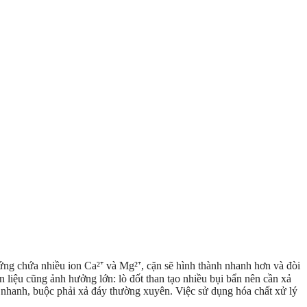
cứng chứa nhiều ion Ca²⁺ và Mg²⁺, cặn sẽ hình thành nhanh hơn và đòi
 liệu cũng ảnh hưởng lớn: lò đốt than tạo nhiều bụi bẩn nên cần xả
ủa nhanh, buộc phải xả đáy thường xuyên. Việc sử dụng hóa chất xử lý