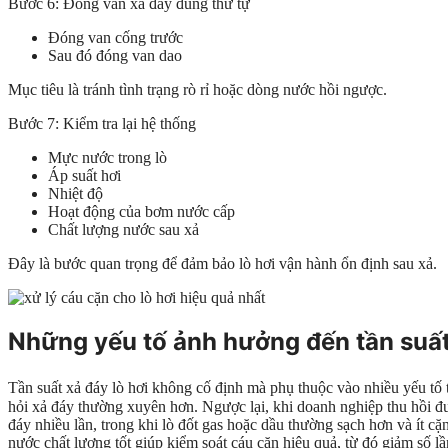
Bước 6: Đóng van xả đáy đúng thứ tự
Đóng van cống trước
Sau đó đóng van dao
Mục tiêu là tránh tình trạng rò rỉ hoặc dòng nước hồi ngược.
Bước 7: Kiểm tra lại hệ thống
Mực nước trong lò
Áp suất hơi
Nhiệt độ
Hoạt động của bơm nước cấp
Chất lượng nước sau xả
Đây là bước quan trọng để đảm bảo lò hơi vận hành ổn định sau xả.
Những yếu tố ảnh hưởng đến tần suất
Tần suất xả đáy lò hơi không cố định mà phụ thuộc vào nhiều yếu tố 
hỏi xả đáy thường xuyên hơn. Ngược lại, khi doanh nghiệp thu hồi đư
đáy nhiều lần, trong khi lò đốt gas hoặc dầu thường sạch hơn và ít c
nước chất lượng tốt giúp kiểm soát cáu cặn hiệu quả, từ đó giảm số l