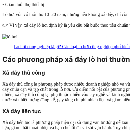
• Giảm tuổi thọ thiết bị
Lò hơi vốn có tuổi thọ 10–20 năm, nhưng nếu không xả đáy, chỉ còn
👉 Vì vậy, xả đáy lò hơi định kỳ là yêu cầu bắt buộc theo tiêu chuẩn
Lò hơi công nghiệp là gì? Các loại lò hơi công nghiệp phổ biến
Các phương pháp xả đáy lò hơi thườ
Xả đáy thủ công
Xả đáy thủ công là phương pháp được nhiều doanh nghiệp nhỏ và vừa á
đáy chứa cặn và tạp chất trong lò hơi. Ưu điểm nổi bật của phương ph
nhiên, xả đáy thủ công lại phụ thuộc nhiều vào tay nghề và kinh nghi
nước và nhiệt lượng đáng kể, gây tăng chi phí nhiên liệu và giảm hiệ
Xả đáy liên tục
Xả đáy liên tục là phương pháp hiện đại sử dụng van tự động để loại 
liệu, giảm thất thoát nhiệt và hạn chế tối đa sai sót vận hành. Tuy c