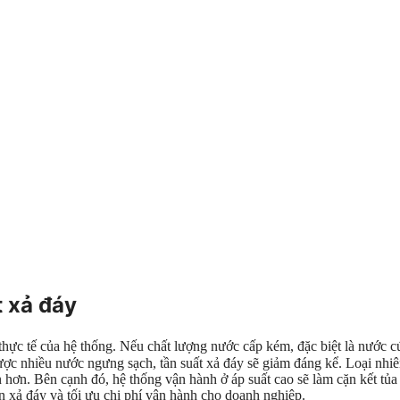
 xả đáy
thực tế của hệ thống. Nếu chất lượng nước cấp kém, đặc biệt là nước 
ợc nhiều nước ngưng sạch, tần suất xả đáy sẽ giảm đáng kể. Loại nhiên
ặn hơn. Bên cạnh đó, hệ thống vận hành ở áp suất cao sẽ làm cặn kết t
ần xả đáy và tối ưu chi phí vận hành cho doanh nghiệp.