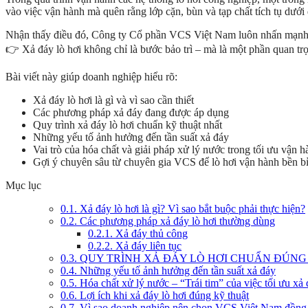
vào việc vận hành mà quên rằng lớp cặn, bùn và tạp chất tích tụ dưới 
Nhận thấy điều đó, Công ty Cổ phần VCS Việt Nam luôn nhấn mạnh
👉 Xả đáy lò hơi không chỉ là bước bảo trì – mà là một phần quan trọ
Bài viết này giúp doanh nghiệp hiểu rõ:
Xả đáy lò hơi là gì và vì sao cần thiết
Các phương pháp xả đáy đang được áp dụng
Quy trình xả đáy lò hơi chuẩn kỹ thuật nhất
Những yếu tố ảnh hưởng đến tần suất xả đáy
Vai trò của hóa chất và giải pháp xử lý nước trong tối ưu vận h
Gợi ý chuyên sâu từ chuyên gia VCS để lò hơi vận hành bền bỉ 
Mục lục
0.1.
Xả đáy lò hơi là gì? Vì sao bắt buộc phải thực hiện?
0.2.
Các phương pháp xả đáy lò hơi thường dùng
0.2.1.
Xả đáy thủ công
0.2.2.
Xả đáy liên tục
0.3.
QUY TRÌNH XẢ ĐÁY LÒ HƠI CHUẨN ĐÚNG
0.4.
Những yếu tố ảnh hưởng đến tần suất xả đáy
0.5.
Hóa chất xử lý nước – “Trái tim” của việc tối ưu xả
0.6.
Lợi ích khi xả đáy lò hơi đúng kỹ thuật
0.7.
Vì sao doanh nghiệp nên chọn VCS Việt Nam đồng h