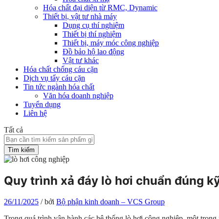
Hóa chất đại diện từ RMC, Dynamic
Thiết bị, vật tư nhà máy
Dụng cụ thí nghiệm
Thiết bị thí nghiệm
Thiết bị, máy móc công nghiệp
Đồ bảo hộ lao động
Vật tư khác
Hóa chất chống cáu cặn
Dịch vụ tẩy cáu cặn
Tin tức ngành hóa chất
Văn hóa doanh nghiệp
Tuyển dụng
Liên hệ
Tất cả
Tìm kiếm
Quy trình xả đáy lò hơi chuẩn đúng kỹ
26/11/2025
/
bởi
Bộ phận kinh doanh – VCS Group
Trong quá trình vận hành các hệ thống lò hơi công nghiệp, một tron