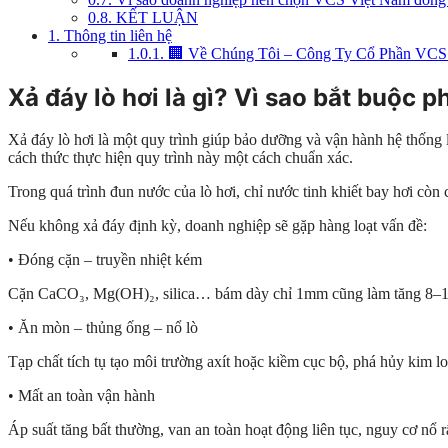
0.8.
KẾT LUẬN
1.
Thông tin liên hệ
1.0.1.
🏢 Về Chúng Tôi – Công Ty Cổ Phần VCS
Xả đáy lò hơi là gì? Vì sao bắt buộc p
Xả đáy lò hơi là một quy trình giúp bảo dưỡng và vận hành hệ thống l
cách thức thực hiện quy trình này một cách chuẩn xác.
Trong quá trình đun nước của lò hơi, chỉ nước tinh khiết bay hơi còn 
Nếu không xả đáy định kỳ, doanh nghiệp sẽ gặp hàng loạt vấn đề:
• Đóng cặn – truyền nhiệt kém
Cặn CaCO₃, Mg(OH)₂, silica… bám dày chỉ 1mm cũng làm tăng 8–10%
• Ăn mòn – thủng ống – nổ lò
Tạp chất tích tụ tạo môi trường axít hoặc kiềm cục bộ, phá hủy kim lo
• Mất an toàn vận hành
Áp suất tăng bất thường, van an toàn hoạt động liên tục, nguy cơ nổ r