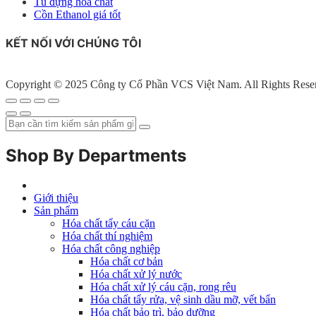
Tủ đựng hóa chất
Cồn Ethanol giá tốt
KẾT NỐI VỚI CHÚNG TÔI
Copyright © 2025 Công ty Cổ Phần VCS Việt Nam. All Rights Rese
Shop By Departments
Giới thiệu
Sản phẩm
Hóa chất tẩy cáu cặn
Hóa chất thí nghiệm
Hóa chất công nghiệp
Hóa chất cơ bản
Hóa chất xử lý nước
Hóa chất xử lý cáu cặn, rong rêu
Hóa chất tẩy rửa, vệ sinh dầu mỡ, vết bẩn
Hóa chất bảo trì, bảo dưỡng