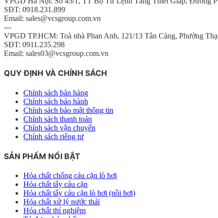
VPGD Hà Nội: Số 45/1, TT Bộ Tư Lệnh Tăng Thiết Giáp, Đường P
SĐT: 0918.231.899
Email: sales@vcsgroup.com.vn
---
VPGD TP.HCM: Toà nhà Phan Anh, 121/13 Tân Cảng, Phường Thạ
SĐT: 0911.235.298
Email: sales03@vcsgroup.com.vn
QUY ĐỊNH VÀ CHÍNH SÁCH
Chính sách bán hàng
Chính sách bảo hành
Chính sách bảo mật thông tin
Chính sách thanh toán
Chính sách vận chuyển
Chính sách riêng tư
SẢN PHẨM NỔI BẬT
Hóa chất chống cáu cặn lò hơi
Hóa chất tẩy cáu cặn
Hóa chất tẩy cáu cặn lò hơi (nồi hơi)
Hóa chất xử lý nước thải
Hóa chất thí nghiệm