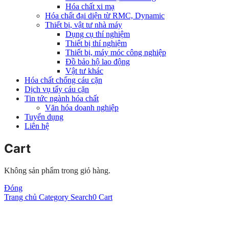
Hóa chất xi mạ
Hóa chất đại diện từ RMC, Dynamic
Thiết bị, vật tư nhà máy
Dụng cụ thí nghiệm
Thiết bị thí nghiệm
Thiết bị, máy móc công nghiệp
Đồ bảo hộ lao động
Vật tư khác
Hóa chất chống cáu cặn
Dịch vụ tẩy cáu cặn
Tin tức ngành hóa chất
Văn hóa doanh nghiệp
Tuyển dụng
Liên hệ
Cart
Không sản phẩm trong giỏ hàng.
Đóng
Trang chủ
Category
Search
0
Cart