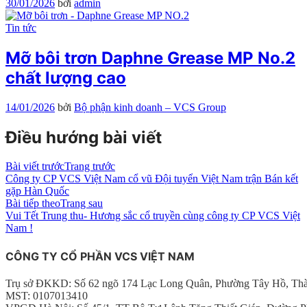
30/01/2026
bởi
admin
Tin tức
Mỡ bôi trơn Daphne Grease MP No.2
chất lượng cao
14/01/2026
bởi
Bộ phận kinh doanh – VCS Group
Điều hướng bài viết
Bài viết trước
Trang trước
Công ty CP VCS Việt Nam cổ vũ Đội tuyển Việt Nam trận Bán kết
gặp Hàn Quốc
Bài tiếp theo
Trang sau
Vui Tết Trung thu- Hương sắc cổ truyền cùng công ty CP VCS Việt
Nam !
CÔNG TY CỔ PHẦN VCS VIỆT NAM
Trụ sở ĐKKD: Số 62 ngõ 174 Lạc Long Quân, Phường Tây Hồ, Th
MST: 0107013410