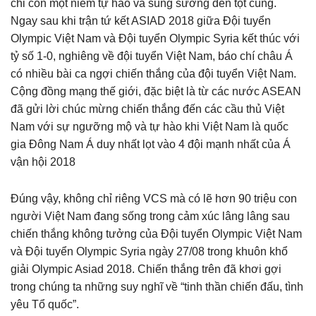
chỉ còn một niềm tự hào và sung sướng đến tột cùng.
Ngay sau khi trận tứ kết ASIAD 2018 giữa Đội tuyển
Olympic Việt Nam và Đội tuyển Olympic Syria kết thúc với
tỷ số 1-0, nghiêng về đội tuyển Việt Nam, báo chí châu Á
có nhiều bài ca ngợi chiến thắng của đội tuyển Việt Nam.
Cộng đồng mạng thế giới, đặc biệt là từ các nước ASEAN
đã gửi lời chúc mừng chiến thắng đến các cầu thủ Việt
Nam với sự ngưỡng mộ và tự hào khi Việt Nam là quốc
gia Đông Nam Á duy nhất lọt vào 4 đội mạnh nhất của Á
vận hội 2018
Đúng vậy, không chỉ riêng VCS mà có lẽ hơn 90 triệu con
người Việt Nam đang sống trong cảm xúc lâng lâng sau
chiến thắng không tưởng của Đội tuyển Olympic Việt Nam
và Đội tuyển Olympic Syria ngày 27/08 trong khuôn khổ
giải Olympic Asiad 2018. Chiến thắng trên đã khơi gợi
trong chúng ta những suy nghĩ về “tinh thần chiến đấu, tình
yêu Tổ quốc”.