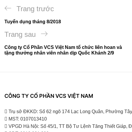
Điều
Bài
Trang trước
hướng
viết
Tuyển dụng tháng 8/2018
bài
trước
Bài
Trang sau
viết
tiếp
Công ty Cổ Phần VCS Việt Nam tổ chức liên hoan và
tặng thưởng nhân viên nhân dịp Quốc Khánh 2/9
theo
CÔNG TY CỔ PHẦN VCS VIỆT NAM
Trụ sở ĐKKD: Số 62 ngõ 174 Lạc Long Quân, Phường Tây
MST: 0107013410
VPGD Hà Nội: Số 45/1, TT Bộ Tư Lệnh Tăng Thiết Giáp,