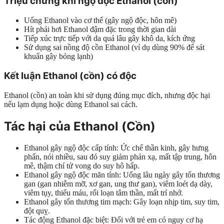
Triệu chứng khi ngộ độc Ethanol (cồn)
Uống Ethanol vào cơ thể (gây ngộ độc, hôn mê)
Hít phải hơi Ethanol đậm đặc trong thời gian dài
Tiếp xúc trực tiếp với da quá lâu gây khô da, kích ứng
Sử dụng sai nồng độ cồn Ethanol (ví dụ dùng 90% để sát
khuẩn gây bỏng lạnh)
Kết luận Ethanol (cồn) có độc
Ethanol (cồn) an toàn khi sử dụng đúng mục đích, nhưng độc hại
nếu lạm dụng hoặc dùng Ethanol sai cách.
Tác hại của Ethanol (Cồn)
Ethanol gây ngộ độc cấp tính: Ức chế thần kinh, gây hưng
phấn, nói nhiều, sau đó suy giảm phản xạ, mất tập trung, hôn
mê, thậm chí tử vong do suy hô hấp.
Ethanol gây ngộ độc mãn tính: Uống lâu ngày gây tổn thương
gan (gan nhiễm mỡ, xơ gan, ung thư gan), viêm loét dạ dày,
viêm tụy, thiếu máu, rối loạn tâm thần, mất trí nhớ.
Ethanol gây tổn thương tim mạch: Gây loạn nhịp tim, suy tim,
đột quỵ.
Tác động Ethanol đặc biệt: Đối với trẻ em có nguy cơ hạ