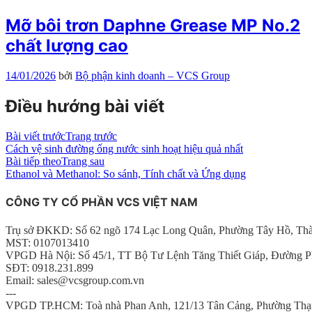
Mỡ bôi trơn Daphne Grease MP No.2
chất lượng cao
14/01/2026
bởi
Bộ phận kinh doanh – VCS Group
Điều hướng bài viết
Bài viết trước
Trang trước
Cách vệ sinh đường ống nước sinh hoạt hiệu quả nhất
Bài tiếp theo
Trang sau
Ethanol và Methanol: So sánh, Tính chất và Ứng dụng
CÔNG TY CỔ PHẦN VCS VIỆT NAM
Trụ sở ĐKKD: Số 62 ngõ 174 Lạc Long Quân, Phường Tây Hồ, Th
MST: 0107013410
VPGD Hà Nội: Số 45/1, TT Bộ Tư Lệnh Tăng Thiết Giáp, Đường P
SĐT: 0918.231.899
Email: sales@vcsgroup.com.vn
---
VPGD TP.HCM: Toà nhà Phan Anh, 121/13 Tân Cảng, Phường Thạ