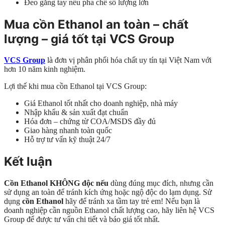
Đeo găng tay nếu pha chế số lượng lớn
Mua cồn Ethanol an toàn – chất
lượng – giá tốt tại VCS Group
VCS Group
là đơn vị phân phối hóa chất uy tín tại Việt Nam với
hơn 10 năm kinh nghiệm.
Lợi thế khi mua cồn Ethanol tại VCS Group:
Giá Ethanol tốt nhất cho doanh nghiệp, nhà máy
Nhập khẩu & sản xuất đạt chuẩn
Hóa đơn – chứng từ COA/MSDS đầy đủ
Giao hàng nhanh toàn quốc
Hỗ trợ tư vấn kỹ thuật 24/7
Kết luận
Cồn Ethanol KHÔNG độc nếu
dùng đúng mục đích, nhưng cần
sử dụng an toàn để tránh kích ứng hoặc ngộ độc do lạm dụng. Sử
dụng
cồn Ethanol
hãy để tránh xa tầm tay trẻ em! Nếu bạn là
doanh nghiệp cần nguồn Ethanol chất lượng cao, hãy liên hệ VCS
Group để được tư vấn chi tiết và báo giá tốt nhất.