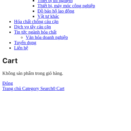
Thiết bị thí nghiệm
Thiết bị, máy móc công nghiệp
Đồ bảo hộ lao động
Vật tư khác
Hóa chất chống cáu cặn
Dịch vụ tẩy cáu cặn
Tin tức ngành hóa chất
Văn hóa doanh nghiệp
Tuyển dụng
Liên hệ
Cart
Không sản phẩm trong giỏ hàng.
Đóng
Trang chủ
Category
Search
0
Cart