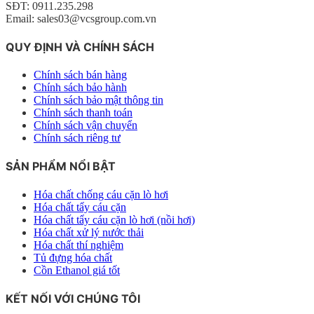
SĐT: 0911.235.298
Email: sales03@vcsgroup.com.vn
QUY ĐỊNH VÀ CHÍNH SÁCH
Chính sách bán hàng
Chính sách bảo hành
Chính sách bảo mật thông tin
Chính sách thanh toán
Chính sách vận chuyển
Chính sách riêng tư
SẢN PHẨM NỔI BẬT
Hóa chất chống cáu cặn lò hơi
Hóa chất tẩy cáu cặn
Hóa chất tẩy cáu cặn lò hơi (nồi hơi)
Hóa chất xử lý nước thải
Hóa chất thí nghiệm
Tủ đựng hóa chất
Cồn Ethanol giá tốt
KẾT NỐI VỚI CHÚNG TÔI