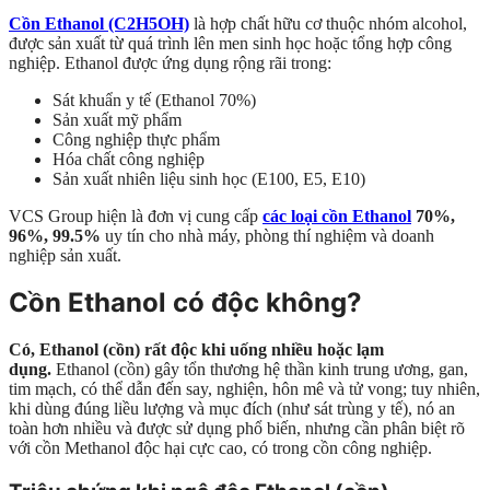
Cồn Ethanol (C2H5OH)
là hợp chất hữu cơ thuộc nhóm alcohol,
được sản xuất từ quá trình lên men sinh học hoặc tổng hợp công
nghiệp. Ethanol được ứng dụng rộng rãi trong:
Sát khuẩn y tế (Ethanol 70%)
Sản xuất mỹ phẩm
Công nghiệp thực phẩm
Hóa chất công nghiệp
Sản xuất nhiên liệu sinh học (E100, E5, E10)
VCS Group hiện là đơn vị cung cấp
các loại cồn Ethanol
70%,
96%, 99.5%
uy tín cho nhà máy, phòng thí nghiệm và doanh
nghiệp sản xuất.
Cồn Ethanol có độc không?
Có, Ethanol (cồn) rất độc khi uống nhiều hoặc lạm
dụng.
Ethanol (cồn) gây tổn thương hệ thần kinh trung ương, gan,
tim mạch, có thể dẫn đến say, nghiện, hôn mê và tử vong; tuy nhiên,
khi dùng đúng liều lượng và mục đích (như sát trùng y tế), nó an
toàn hơn nhiều và được sử dụng phổ biến, nhưng cần phân biệt rõ
với cồn Methanol độc hại cực cao, có trong cồn công nghiệp.