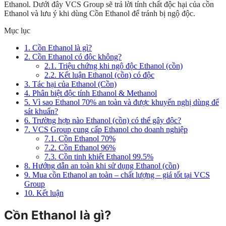
Ethanol. Dưới đây VCS Group sẽ trả lời tính chất độc hại của cồn
Ethanol và lưu ý khi dùng Cồn Ethanol để tránh bị ngộ độc.
Mục lục
1.
Cồn Ethanol là gì?
2.
Cồn Ethanol có độc không?
2.1.
Triệu chứng khi ngộ độc Ethanol (cồn)
2.2.
Kết luận Ethanol (cồn) có độc
3.
Tác hại của Ethanol (Cồn)
4.
Phân biệt độc tính Ethanol & Methanol
5.
Vì sao Ethanol 70% an toàn và được khuyến nghị dùng để
sát khuẩn?
6.
Trường hợp nào Ethanol (cồn) có thể gây độc?
7.
VCS Group cung cấp Ethanol cho doanh nghiệp
7.1.
Cồn Ethanol 70%
7.2.
Cồn Ethanol 96%
7.3.
Cồn tinh khiết Ethanol 99.5%
8.
Hướng dẫn an toàn khi sử dụng Ethanol (cồn)
9.
Mua cồn Ethanol an toàn – chất lượng – giá tốt tại VCS
Group
10.
Kết luận
Cồn Ethanol là gì?