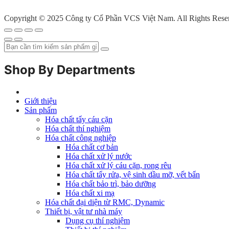
Copyright © 2025 Công ty Cổ Phần VCS Việt Nam. All Rights Rese
Shop By Departments
Giới thiệu
Sản phẩm
Hóa chất tẩy cáu cặn
Hóa chất thí nghiệm
Hóa chất công nghiệp
Hóa chất cơ bản
Hóa chất xử lý nước
Hóa chất xử lý cáu cặn, rong rêu
Hóa chất tẩy rửa, vệ sinh dầu mỡ, vết bẩn
Hóa chất bảo trì, bảo dưỡng
Hóa chất xi mạ
Hóa chất đại diện từ RMC, Dynamic
Thiết bị, vật tư nhà máy
Dụng cụ thí nghiệm