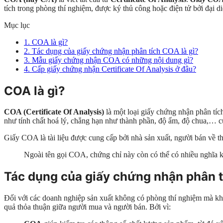
tích trong phòng thí nghiệm, được ký thủ công hoặc điện tử bởi đại d
Mục lục
1.
COA là gì?
2.
Tác dụng của giấy chứng nhận phân tích COA là gì?
3.
Mẫu giấy chứng nhận COA có những nội dung gì?
4.
Cấp giấy chứng nhận Certificate Of Analysis ở đâu?
COA là gì?
COA (Certificate Of Analysis)
là một loại giấy chứng nhận phân tí
như tính chất hoá lý, chẳng hạn như thành phần, độ ẩm, độ chua,… c
Giấy COA là tài liệu được cung cấp bởi nhà sản xuất, người bán về 
Ngoài tên gọi COA, chứng chỉ này còn có thể có nhiều nghĩa kh
Tác dụng của giấy chứng nhận phân t
Đối với các doanh nghiệp sản xuất không có phòng thí nghiệm mà khá
quả thỏa thuận giữa người mua và người bán. Bởi vì: