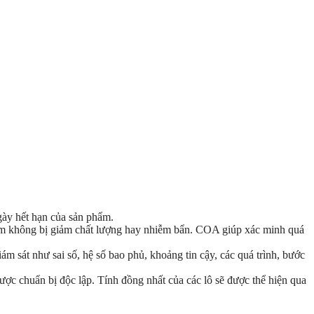
gày hết hạn của sản phẩm.
ẩm không bị giảm chất lượng hay nhiễm bẩn. COA giúp xác minh quá
iám sát như sai số, hệ số bao phủ, khoảng tin cậy, các quá trình, bước
ợc chuẩn bị độc lập. Tính đồng nhất của các lô sẽ được thể hiện qua