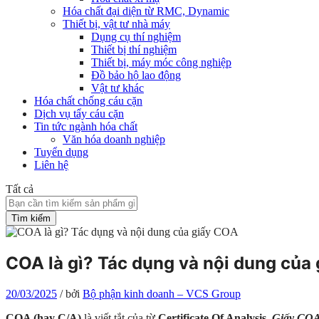
Hóa chất đại diện từ RMC, Dynamic
Thiết bị, vật tư nhà máy
Dụng cụ thí nghiệm
Thiết bị thí nghiệm
Thiết bị, máy móc công nghiệp
Đồ bảo hộ lao động
Vật tư khác
Hóa chất chống cáu cặn
Dịch vụ tẩy cáu cặn
Tin tức ngành hóa chất
Văn hóa doanh nghiệp
Tuyển dụng
Liên hệ
Tất cả
Tìm kiếm
COA là gì? Tác dụng và nội dung của
20/03/2025
/
bởi
Bộ phận kinh doanh – VCS Group
COA (hay C/A)
là viết tắt của từ
Certificate Of Analysis
.
Giấy CO