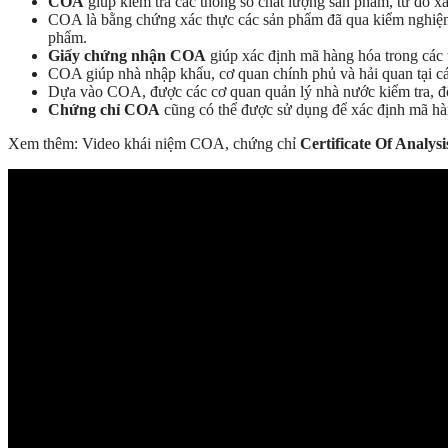
COA
giúp kiểm tra các thông số chất lượng sản phẩm, từ đó x
COA là bằng chứng xác thực các sản phẩm đã qua kiểm nghiệm 
phẩm.
Giấy chứng nhận COA
giúp xác định mã hàng hóa trong các 
COA giúp nhà nhập khẩu, cơ quan chính phủ và hải quan tại cá
Dựa vào COA, được các cơ quan quản lý nhà nước kiểm tra, đố
Chứng chỉ COA
cũng có thể được sử dụng để xác định mã hàn
Xem thêm: Video khái niệm COA, chứng chỉ
Certificate Of Analysi