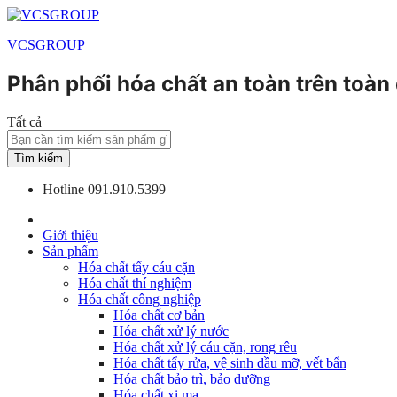
VCSGROUP
Phân phối hóa chất an toàn trên toàn
Tất cả
Tìm kiếm
Hotline
091.910.5399
Giới thiệu
Sản phẩm
Hóa chất tẩy cáu cặn
Hóa chất thí nghiệm
Hóa chất công nghiệp
Hóa chất cơ bản
Hóa chất xử lý nước
Hóa chất xử lý cáu cặn, rong rêu
Hóa chất tẩy rửa, vệ sinh dầu mỡ, vết bẩn
Hóa chất bảo trì, bảo dưỡng
Hóa chất xi mạ