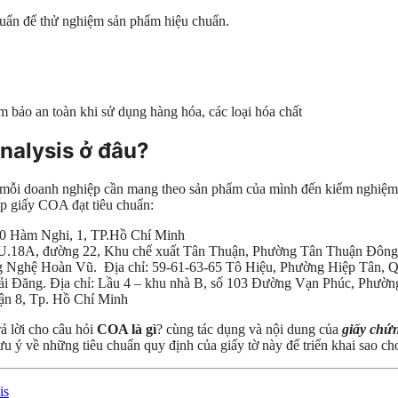
huẩn để thử nghiệm sản phẩm hiệu chuẩn.
 bảo an toàn khi sử dụng hàng hóa, các loại hóa chất
Analysis
ở đâu?
 mỗi doanh nghiệp cần mang theo sản phẩm của mình đến kiểm nghiệm tr
ấp giấy COA đạt tiêu chuẩn:
 30 Hàm Nghi, 1, TP.Hồ Chí Minh
 Lô U.18A, đường 22, Khu chế xuất Tân Thuận, Phường Tân Thuận Đôn
hệ Hoàn Vũ. Địa chỉ: 59-61-63-65 Tô Hiệu, Phường Hiệp Tân, 
Đăng. Địa chỉ: Lầu 4 – khu nhà B, số 103 Đường Vạn Phúc, Phườ
ận 8, Tp. Hồ Chí Minh
rả lời cho câu hỏi
COA là gì
? cùng tác dụng và nội dung của
giấy ch
u ý về những tiêu chuẩn quy định của giấy tờ này để triển khai sao ch
is