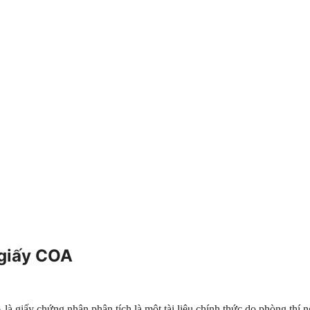
 giấy COA
A
là giấy chứng nhận phân tích là một tài liệu chính thức do phòng thí 