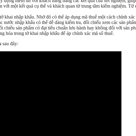
ây dựng niềm tin với khách hàng bằng các kết quả của xét nghiệm, giú
với một kết quả cụ thể và khách quan từ trung tâm kiểm nghiệm. Từ đ
tờ khai nhập khẩu. Nhờ đó có thể áp dụng mã thuế một cách chính xác 
c nước nhập khẩu có thể dễ dàng kiểm tra, đối chiếu xem các sản phẩ
i chiếu sản phẩm có đạt tiêu chuẩn lưu hành hay không đối với sản p
g hóa trong tờ khai nhập khẩu để áp chính xác mã số thuế.
s
sau đây: