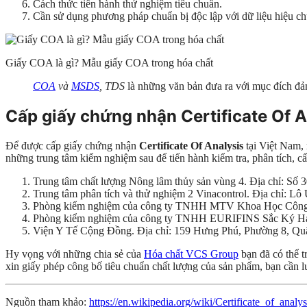
Cách thức tiến hành thử nghiệm tiêu chuẩn.
Cần sử dụng phương pháp chuẩn bị độc lập với dữ liệu hiệu c
Giấy COA là gì? Mẫu giấy COA trong hóa chất
COA
và
MSDS
, TDS
là những văn bản đưa ra với mục đích đảm
Cấp giấy chứng nhận
Certificate Of 
Để được cấp giấy chứng nhận
Certificate Of Analysis
tại Việt Nam,
những trung tâm kiểm nghiệm sau để tiến hành kiểm tra, phân tích, c
Trung tâm chất lượng Nông lâm thủy sản vùng 4. Địa chỉ: Số
Trung tâm phân tích và thử nghiệm 2 Vinacontrol. Địa chỉ:
Phòng kiểm nghiệm của công ty TNHH MTV Khoa Học Công Ng
Phòng kiểm nghiệm của công ty TNHH EURIFINS Sắc Ký Hải 
Viện Y Tế Cộng Đồng. Địa chỉ: 159 Hưng Phú, Phường 8, Qu
Hy vọng với những chia sẻ của
Hóa chất VCS Group
bạn đã có thể t
xin giấy phép công bố tiêu chuẩn chất lượng của sản phẩm, bạn cần lư
Nguồn tham khảo:
https://en.wikipedia.org/wiki/Certificate_of_analys