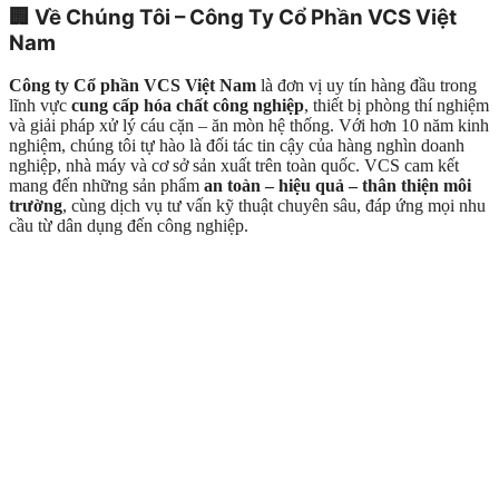
🏢
Về Chúng Tôi – Công Ty Cổ Phần VCS Việt
Nam
Công ty Cổ phần VCS Việt Nam
là đơn vị uy tín hàng đầu trong
lĩnh vực
cung cấp hóa chất công nghiệp
, thiết bị phòng thí nghiệm
và giải pháp xử lý cáu cặn – ăn mòn hệ thống. Với hơn 10 năm kinh
nghiệm, chúng tôi tự hào là đối tác tin cậy của hàng nghìn doanh
nghiệp, nhà máy và cơ sở sản xuất trên toàn quốc. VCS cam kết
mang đến những sản phẩm
an toàn – hiệu quả – thân thiện môi
trường
, cùng dịch vụ tư vấn kỹ thuật chuyên sâu, đáp ứng mọi nhu
cầu từ dân dụng đến công nghiệp.