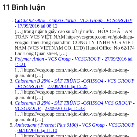
11 Bình luận
CaCl2 92~96% - Canxi Clorua - VCS Group - VCSGROUP
-
17/09/2016 tại 08:12
[…] trong ngành giấy-cao su-xử lý nước. HÓA CHẤT AN
TOÀN VCS VIỆT NAM https://vcsgroup.com.vn/gioi-thieu-
vcs/gioi-thieu-tong-quan.html CÔNG TY TNHH VCS VIỆT
NAM (VCS VIETNAM CO.,LTD) Hanoi Office: No 62/174
Lac Long Quan street, […]
Polymer Anion - VCS Group - VCSGROUP
-
27/09/2016 tại
15:21
[…] https://vcsgroup.com.vn/gioi-thieu-vcs/gioi-thieu-tong-
quan.html […]
Chloramin B 25% - SÁT TRÙNG -C6H5SO4 - VCS GROUP
- VCSGROUP
-
27/09/2016 tại 15:25
[…] https://vcsgroup.com.vn/gioi-thieu-vcs/gioi-thieu-tong-
quan.html […]
Chloramin B 25% - SÁT TRÙNG -C6H5SO4 VCS GROUP -
VCSGROUP
-
27/09/2016 tại 15:33
[…] https://vcsgroup.com.vn/gioi-thieu-vcs/gioi-thieu-tong-
quan.html […]
Antiscalant ( Pretreat Plus 0100) - VCS Group - VCSGROUP
-
04/10/2016 tại 11:10
[…] https://vcsgroup.com.vn/gioi-thieu-vcs/gioi-thieu-tong-