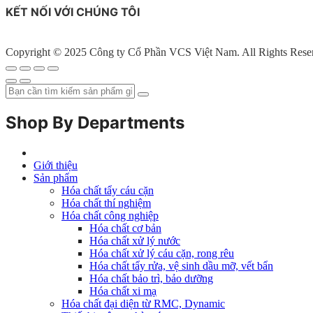
KẾT NỐI VỚI CHÚNG TÔI
Copyright © 2025 Công ty Cổ Phần VCS Việt Nam. All Rights Rese
Shop By Departments
Giới thiệu
Sản phẩm
Hóa chất tẩy cáu cặn
Hóa chất thí nghiệm
Hóa chất công nghiệp
Hóa chất cơ bản
Hóa chất xử lý nước
Hóa chất xử lý cáu cặn, rong rêu
Hóa chất tẩy rửa, vệ sinh dầu mỡ, vết bẩn
Hóa chất bảo trì, bảo dưỡng
Hóa chất xi mạ
Hóa chất đại diện từ RMC, Dynamic