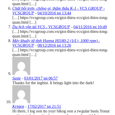
quan.html […]
Chất bôi trơn, chống gỉ, thẩm thấu K-1 - VCS GROUP -
VCSGROUP
-
04/10/2016 tại 13:44
[…] https://vcsgroup.com.vn/gioi-thieu-vcs/gioi-thieu-tong-
quan.html […]
Du lịch,vận tải VCS - VCSGROUP
-
04/11/2016 tại 10:49
[…] https://vcsgroup.com.vn/gioi-thieu-vcs/gioi-thieu-tong-
quan.html […]
Máy khuấy từ tính Hanna HI180-2 (1(L), 1000 rpm) -
VCSGROUP
-
08/12/2016 tại 13:26
[…] https://vcsgroup.com.vn/gioi-thieu-vcs/gioi-thieu-tong-
quan.html […]
Susie
-
03/01/2017 tại 06:57
Thanks for the inghist. It brings light into the dark!
Kristen
-
17/02/2017 tại 21:51
Hi there, I log oon tto yoyr blkog oon a rwgular basis.Youur