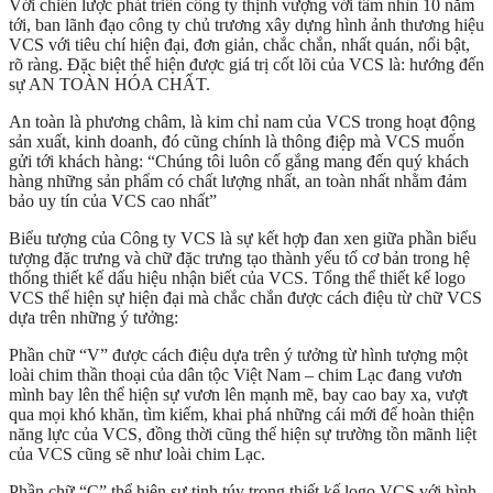
Với chiến lược phát triển công ty thịnh vượng với tầm nhìn 10 năm
tới, ban lãnh đạo công ty chủ trương xây dựng hình ảnh thương hiệu
VCS với tiêu chí hiện đại, đơn giản, chắc chắn, nhất quán, nổi bật,
rõ ràng. Đặc biệt thể hiện được giá trị cốt lõi của VCS là: hướng đến
sự AN TOÀN HÓA CHẤT.
An toàn là phương châm, là kim chỉ nam của VCS trong hoạt động
sản xuất, kinh doanh, đó cũng chính là thông điệp mà VCS muốn
gửi tới khách hàng: “Chúng tôi luôn cố gắng mang đến quý khách
hàng những sản phẩm có chất lượng nhất, an toàn nhất nhằm đảm
bảo uy tín của VCS cao nhất”
Biểu tượng của Công ty VCS là sự kết hợp đan xen giữa phần biểu
tượng đặc trưng và chữ đặc trưng tạo thành yếu tố cơ bản trong hệ
thống thiết kế dấu hiệu nhận biết của VCS. Tổng thể thiết kế logo
VCS thể hiện sự hiện đại mà chắc chắn được cách điệu từ chữ VCS
dựa trên những ý tưởng:
Phần chữ “V” được cách điệu dựa trên ý tưởng từ hình tượng một
loài chim thần thoại của dân tộc Việt Nam – chim Lạc đang vươn
mình bay lên thể hiện sự vươn lên mạnh mẽ, bay cao bay xa, vượt
qua mọi khó khăn, tìm kiếm, khai phá những cái mới để hoàn thiện
năng lực của VCS, đồng thời cũng thể hiện sự trường tồn mãnh liệt
của VCS cũng sẽ như loài chim Lạc.
Phần chữ “C” thể hiện sự tinh túy trong thiết kế logo VCS với hình