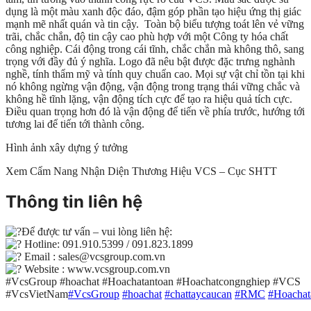
dụng là một màu xanh độc đáo, đậm góp phần tạo hiệu ứng thị giác
mạnh mẽ nhất quán và tin cậy. Toàn bộ biểu tượng toát lên vẻ vững
trãi, chắc chắn, độ tin cậy cao phù hợp với một Công ty hóa chất
công nghiệp. Cái động trong cái tĩnh, chắc chắn mà không thô, sang
trọng với đầy đủ ý nghĩa. Logo đã nêu bật được đặc trưng nghành
nghề, tính thẩm mỹ và tính quy chuẩn cao. Mọi sự vật chỉ tồn tại khi
nó không ngừng vận động, vận động trong trạng thái vững chắc và
không hề tĩnh lặng, vận động tích cực để tạo ra hiệu quả tích cực.
Điều quan trọng hơn đó là vận động để tiến về phía trước, hướng tới
tương lai để tiến tới thành công.
Hình ảnh xây dựng ý tưởng
Xem Cẩm Nang Nhận Diện Thương Hiệu VCS – Cục SHTT
Thông tin liên hệ
Để được tư vấn – vui lòng liên hệ:
Hotline: 091.910.5399 / 091.823.1899
Email : sales@vcsgroup.com.vn
Website : www.vcsgroup.com.vn
#VcsGroup #hoachat #Hoachatantoan #Hoachatcongnghiep #VCS
#VcsVietNam
#VcsGroup
#hoachat
#chattaycaucan
#RMC
#Hoachat