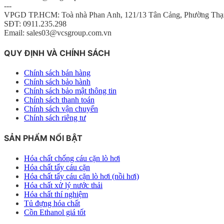
---
VPGD TP.HCM: Toà nhà Phan Anh, 121/13 Tân Cảng, Phường Thạ
SĐT: 0911.235.298
Email: sales03@vcsgroup.com.vn
QUY ĐỊNH VÀ CHÍNH SÁCH
Chính sách bán hàng
Chính sách bảo hành
Chính sách bảo mật thông tin
Chính sách thanh toán
Chính sách vận chuyển
Chính sách riêng tư
SẢN PHẨM NỔI BẬT
Hóa chất chống cáu cặn lò hơi
Hóa chất tẩy cáu cặn
Hóa chất tẩy cáu cặn lò hơi (nồi hơi)
Hóa chất xử lý nước thải
Hóa chất thí nghiệm
Tủ đựng hóa chất
Cồn Ethanol giá tốt