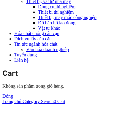
Thiết bị, vật tư nhà máy
Dụng cụ thí nghiệm
Thiết bị thí nghiệm
Thiết bị, máy móc công nghiệp
Đồ bảo hộ lao động
Vật tư khác
Hóa chất chống cáu cặn
Dịch vụ tẩy cáu cặn
Tin tức ngành hóa chất
Văn hóa doanh nghiệp
Tuyển dụng
Liên hệ
Cart
Không sản phẩm trong giỏ hàng.
Đóng
Trang chủ
Category
Search
0
Cart