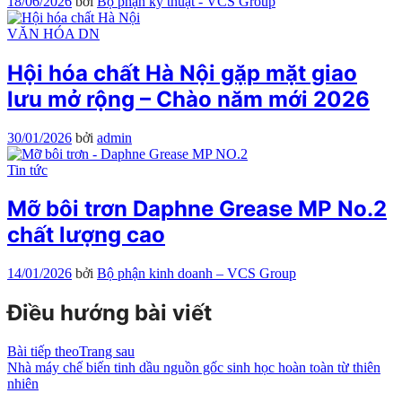
18/06/2026
bởi
Bộ phận kỹ thuật - VCS Group
VĂN HÓA DN
Hội hóa chất Hà Nội gặp mặt giao
lưu mở rộng – Chào năm mới 2026
30/01/2026
bởi
admin
Tin tức
Mỡ bôi trơn Daphne Grease MP No.2
chất lượng cao
14/01/2026
bởi
Bộ phận kinh doanh – VCS Group
Điều hướng bài viết
Bài tiếp theo
Trang sau
Nhà máy chế biến tinh dầu nguồn gốc sinh học hoàn toàn từ thiên
nhiên