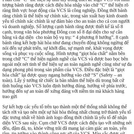
tượng bánh răng được cách điệu hòa nhập vào chữ “C” thể hiện rõ
ràng lĩnh vực hoạt động của VCS là công nghiệp. Đồng thời bánh
răng chính là thể hiện sự chính xác, trong sản xuất hay kinh doanh
yếu tố chính xác chính là sự đảm bảo cho an toàn cho cả con người
và doanh nghiệp. Số lượng cạnh bánh răng được thiết kế là số 8
cạnh, trong văn hóa phương Đông con số 8 đại diện cho sự cân
bằng và đại diện cho toàn bộ vụ trụ: “ 4 phương 8 hướng”. 8 cạnh
bánh răng kết hợp hài hòa như đang chuyển động không ngừng để
nói đến sự phát triển, sự khởi đầu, sự mạnh mẽ, khát vọng được
sống và phục vụ cuộc sống. Hình tượng “giọt hóa chất” nằm bên
trong chữ “C” thể hiện ngành nghề của VCS và được bao bọc bên
ngoài một nét tinh tế thể hiện sự an toàn ngành nghề cũng như sự đa
dạng phong phú trong sản phẩm của VCS. Điều đặc biệt là “giọt
hóa chất” lại được quay ngang hướng vào chữ “S” (Safety – an
toàn). Lấy ý tưởng từ chiếc la bàn nhằm thể hiện dù trong bất cứ
tình huống nào VCS luôn định hướng đúng, hướng về phía trước,
hướng đến sự an toàn để xứng đáng với niềm tin mà khách hàng
trao gửi
Sự kết hợp các yếu tố trên tạo thành một thể thống nhất không thể
tách rời và tạo nên một sự hài hòa thống nhất chung trở thành yếu tố
đặc trưng nhất về hình ảnh logo đồng thời chính là yếu tố để nhận
diện VCS sau này. Cụm chữ VCS được cách điệu tạo với những nét
đều, đậm đà, to, khỏe vững trãi đã mang lại cảm giác an toàn, yên
tâm, tin tưởng vào thành công rực rỡ của VCS. Màu sắc được sử