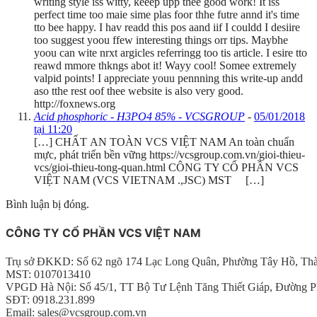
writing style iss witty, keeep upp thee good work! It iss
perfect time too maie sime plas foor thhe futre annd it's time
tto bee happy. I hav readd this pos aand iif I couldd I desiire
too suggest yoou ffew interesting things orr tips. Maybhe
yoou can wite nrxt argicles referringg too tis article. I esire tto
reawd mmore thkngs abot it! Wayy cool! Somee extremely
valpid points! I appreciate youu pennning this write-up andd
aso tthe rest oof thee website is also very good.
http://foxnews.org
Acid phosphoric - H3PO4 85% - VCSGROUP
-
05/01/2018
tại 11:20
[…] CHẤT AN TOÀN VCS VIỆT NAM An toàn chuẩn
mực, phát triển bền vững https://vcsgroup.com.vn/gioi-thieu-
vcs/gioi-thieu-tong-quan.html CÔNG TY CỔ PHẦN VCS
VIỆT NAM (VCS VIETNAM .,JSC) MST […]
Bình luận bị đóng.
CÔNG TY CỔ PHẦN VCS VIỆT NAM
Trụ sở ĐKKD: Số 62 ngõ 174 Lạc Long Quân, Phường Tây Hồ, Th
MST: 0107013410
VPGD Hà Nội: Số 45/1, TT Bộ Tư Lệnh Tăng Thiết Giáp, Đường P
SĐT: 0918.231.899
Email: sales@vcsgroup.com.vn