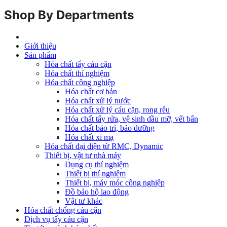
Shop By Departments
Giới thiệu
Sản phẩm
Hóa chất tẩy cáu cặn
Hóa chất thí nghiệm
Hóa chất công nghiệp
Hóa chất cơ bản
Hóa chất xử lý nước
Hóa chất xử lý cáu cặn, rong rêu
Hóa chất tẩy rửa, vệ sinh dầu mỡ, vết bẩn
Hóa chất bảo trì, bảo dưỡng
Hóa chất xi mạ
Hóa chất đại diện từ RMC, Dynamic
Thiết bị, vật tư nhà máy
Dụng cụ thí nghiệm
Thiết bị thí nghiệm
Thiết bị, máy móc công nghiệp
Đồ bảo hộ lao động
Vật tư khác
Hóa chất chống cáu cặn
Dịch vụ tẩy cáu cặn