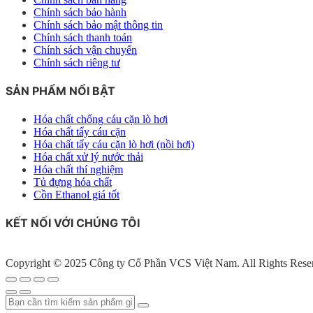
Chính sách bảo hành
Chính sách bảo mật thông tin
Chính sách thanh toán
Chính sách vận chuyển
Chính sách riêng tư
SẢN PHẨM NỔI BẬT
Hóa chất chống cáu cặn lò hơi
Hóa chất tẩy cáu cặn
Hóa chất tẩy cáu cặn lò hơi (nồi hơi)
Hóa chất xử lý nước thải
Hóa chất thí nghiệm
Tủ đựng hóa chất
Cồn Ethanol giá tốt
KẾT NỐI VỚI CHÚNG TÔI
Copyright © 2025 Công ty Cổ Phần VCS Việt Nam. All Rights Rese