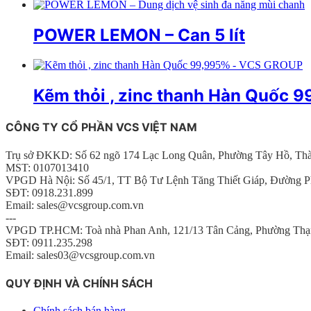
POWER LEMON – Can 5 lít
Kẽm thỏi , zinc thanh Hàn Quốc
CÔNG TY CỔ PHẦN VCS VIỆT NAM
Trụ sở ĐKKD: Số 62 ngõ 174 Lạc Long Quân, Phường Tây Hồ, Th
MST: 0107013410
VPGD Hà Nội: Số 45/1, TT Bộ Tư Lệnh Tăng Thiết Giáp, Đường P
SĐT: 0918.231.899
Email: sales@vcsgroup.com.vn
---
VPGD TP.HCM: Toà nhà Phan Anh, 121/13 Tân Cảng, Phường Thạ
SĐT: 0911.235.298
Email: sales03@vcsgroup.com.vn
QUY ĐỊNH VÀ CHÍNH SÁCH
Chính sách bán hàng