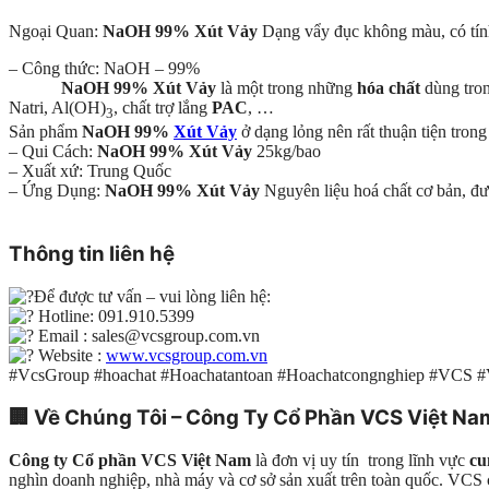
Ngoại Quan:
NaOH 99% Xút Vảy
Dạng vẩy đục không màu, có tính 
– Công thức: NaOH – 99%
NaOH 99% Xút Vảy
là một trong những
hóa chất
dùng tron
Natri, Al(OH)
, chất trợ lắng
PAC
, …
3
Sản phẩm
NaOH 99%
Xút Vảy
ở dạng lỏng nên rất thuận tiện trong
– Qui Cách:
NaOH 99% Xút Vảy
25kg/bao
– Xuất xứ: Trung Quốc
– Ứng Dụng:
NaOH 99% Xút Vảy
Nguyên liệu hoá chất cơ bản, đư
Thông tin liên hệ
Để được tư vấn – vui lòng liên hệ:
Hotline: 091.910.5399
Email : sales@vcsgroup.com.vn
Website :
www.vcsgroup.com.vn
#VcsGroup #hoachat #Hoachatantoan #Hoachatcongnghiep #VCS 
🏢
Về Chúng Tôi – Công Ty Cổ Phần VCS Việt Na
Công ty Cổ phần VCS Việt Nam
là đơn vị uy tín trong lĩnh vực
cu
nghìn doanh nghiệp, nhà máy và cơ sở sản xuất trên toàn quốc. VC