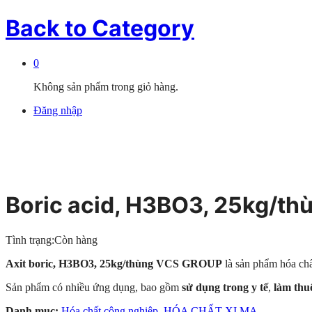
Back to
Category
0
Không sản phẩm trong giỏ hàng.
Đăng nhập
Boric acid, H3BO3, 25kg/t
Tình trạng:
Còn hàng
Axit boric, H3BO3, 25kg/thùng VCS GROUP
là sản phẩm hóa chấ
Sản phẩm có nhiều ứng dụng, bao gồm
sử dụng trong y tế
,
làm thu
Danh mục:
Hóa chất công nghiệp
,
HÓA CHẤT XI MẠ