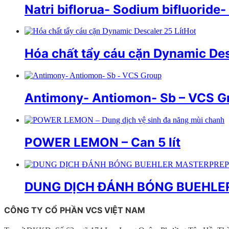
Natri biflorua- Sodium bifluoride
Hot
Hóa chất tẩy cáu cặn Dynamic Des
Antimony- Antiomon- Sb – VCS G
POWER LEMON – Can 5 lít
DUNG DỊCH ĐÁNH BÓNG BUEHLE
CÔNG TY CỔ PHẦN VCS VIỆT NAM