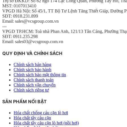
Trụ sở ĐKKD: Số 62 ngõ 174 Lạc Long Quân, Phường Tây Hồ, Th
MST: 0107013410
VPGD Hà Nội: Số 45/1, TT Bộ Tư Lệnh Tăng Thiết Giáp, Đường P
SĐT: 0918.231.899
Email: sales@vcsgroup.com.vn
---
VPGD TP.HCM: Toà nhà Phan Anh, 121/13 Tân Cảng, Phường Thạ
SĐT: 0911.235.298
Email: sales03@vcsgroup.com.vn
QUY ĐỊNH VÀ CHÍNH SÁCH
Chính sách bán hàng
Chính sách bảo hành
Chính sách bảo mật thông tin
Chính sách thanh toán
Chính sách vận chuyển
Chính sách riêng tư
SẢN PHẨM NỔI BẬT
Hóa chất chống cáu cặn lò hơi
Hóa chất tẩy cáu cặn
Hóa chất tẩy cáu cặn lò hơi (nồi hơi)