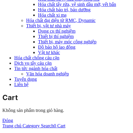
Hóa chất tẩy rửa, vệ sinh dầu mỡ, vết bẩn
Hóa chất bảo trì, bảo dưỡng
Hóa chất xi mạ
Hóa chất đại diện từ RMC, Dynamic
Thiết bị, vật tư nhà máy
Dụng cụ thí nghiệm
Thiết bị thí nghiệm
Thiết bị, máy móc công nghiệp
Đồ bảo hộ lao động
Vật tư khác
Hóa chất chống cáu cặn
Dịch vụ tẩy cáu cặn
Tin tức ngành hóa chất
Văn hóa doanh nghiệp
Tuyển dụng
Liên hệ
Cart
Không sản phẩm trong giỏ hàng.
Đóng
Trang chủ
Category
Search
0
Cart