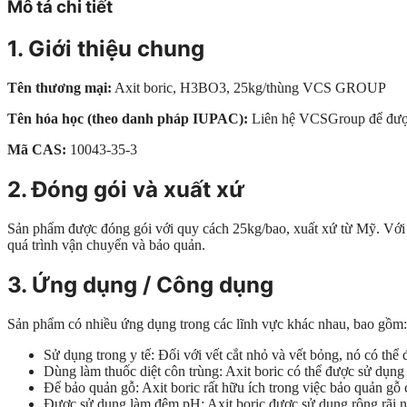
Mô tả chi tiết
1. Giới thiệu chung
Tên thương mại:
Axit boric, H3BO3, 25kg/thùng VCS GROUP
Tên hóa học (theo danh pháp IUPAC):
Liên hệ VCSGroup để được 
Mã CAS:
10043-35-3
2. Đóng gói và xuất xứ
Sản phẩm được đóng gói với quy cách 25kg/bao, xuất xứ từ Mỹ. Với q
quá trình vận chuyển và bảo quản.
3. Ứng dụng / Công dụng
Sản phẩm có nhiều ứng dụng trong các lĩnh vực khác nhau, bao gồm:
Sử dụng trong y tế: Đối với vết cắt nhỏ và vết bỏng, nó có th
Dùng làm thuốc diệt côn trùng: Axit boric có thể được sử dụng 
Để bảo quản gỗ: Axit boric rất hữu ích trong việc bảo quản gỗ 
Được sử dụng làm đệm pH: Axit boric được sử dụng rộng rãi như