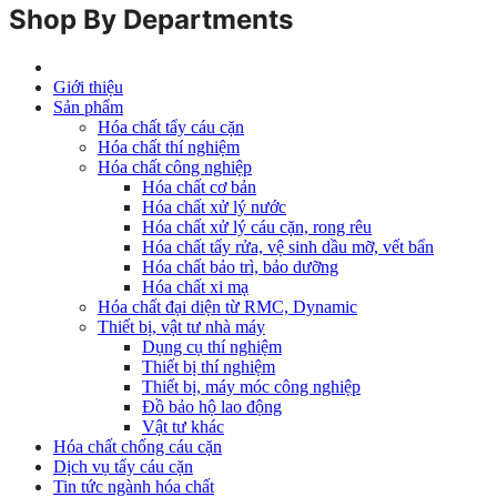
Shop By Departments
Giới thiệu
Sản phẩm
Hóa chất tẩy cáu cặn
Hóa chất thí nghiệm
Hóa chất công nghiệp
Hóa chất cơ bản
Hóa chất xử lý nước
Hóa chất xử lý cáu cặn, rong rêu
Hóa chất tẩy rửa, vệ sinh dầu mỡ, vết bẩn
Hóa chất bảo trì, bảo dưỡng
Hóa chất xi mạ
Hóa chất đại diện từ RMC, Dynamic
Thiết bị, vật tư nhà máy
Dụng cụ thí nghiệm
Thiết bị thí nghiệm
Thiết bị, máy móc công nghiệp
Đồ bảo hộ lao động
Vật tư khác
Hóa chất chống cáu cặn
Dịch vụ tẩy cáu cặn
Tin tức ngành hóa chất