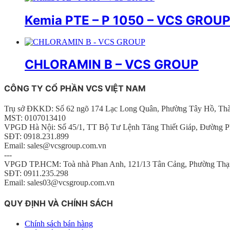
Kemia PTE – P 1050 – VCS GROU
CHLORAMIN B – VCS GROUP
CÔNG TY CỔ PHẦN VCS VIỆT NAM
Trụ sở ĐKKD: Số 62 ngõ 174 Lạc Long Quân, Phường Tây Hồ, Th
MST: 0107013410
VPGD Hà Nội: Số 45/1, TT Bộ Tư Lệnh Tăng Thiết Giáp, Đường P
SĐT: 0918.231.899
Email: sales@vcsgroup.com.vn
---
VPGD TP.HCM: Toà nhà Phan Anh, 121/13 Tân Cảng, Phường Thạ
SĐT: 0911.235.298
Email: sales03@vcsgroup.com.vn
QUY ĐỊNH VÀ CHÍNH SÁCH
Chính sách bán hàng