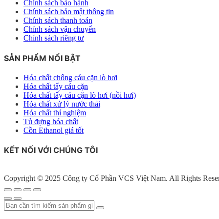
Chính sách bảo hành
Chính sách bảo mật thông tin
Chính sách thanh toán
Chính sách vận chuyển
Chính sách riêng tư
SẢN PHẨM NỔI BẬT
Hóa chất chống cáu cặn lò hơi
Hóa chất tẩy cáu cặn
Hóa chất tẩy cáu cặn lò hơi (nồi hơi)
Hóa chất xử lý nước thải
Hóa chất thí nghiệm
Tủ đựng hóa chất
Cồn Ethanol giá tốt
KẾT NỐI VỚI CHÚNG TÔI
Copyright © 2025 Công ty Cổ Phần VCS Việt Nam. All Rights Rese