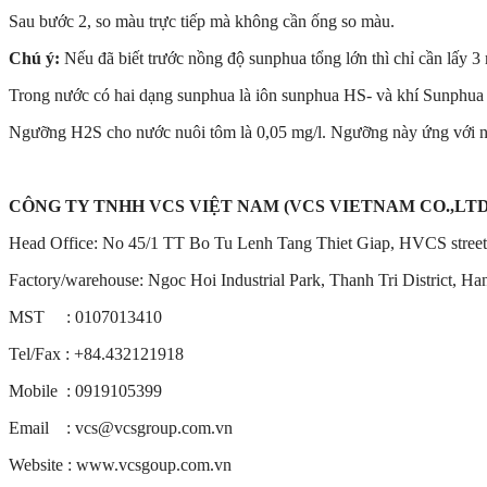
Sau bước 2, so màu trực tiếp mà không cần ống so màu.
Chú ý:
Nếu đã biết trước nồng độ sunphua tổng lớn thì chỉ cần lấy 3 m
Trong nước có hai dạng sunphua là iôn sunphua HS- và khí Sunphua h
Ngưỡng H2S cho nước nuôi tôm là 0,05 mg/l. Ngưỡng này ứng với n
CÔNG TY TNHH VCS VIỆT NAM (VCS VIETNAM CO.,LTD
Head Office: No 45/1 TT Bo Tu Lenh Tang Thiet Giap, HVCS street, 
Factory/warehouse: Ngoc Hoi Industrial Park, Thanh Tri District, Ha
MST : 0107013410
Tel/Fax : +84.432121918
Mobile : 0919105399
Email : vcs@vcsgroup.com.vn
Website : www.vcsgoup.com.vn