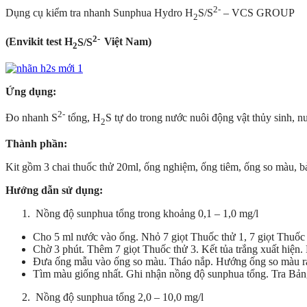
2-
Dụng cụ kiểm tra nhanh Sunphua Hydro H
S/S
– VCS GROUP
2
2-
(Envikit test
H
S/S
Vi
ệt Nam
)
2
Ứng dụng:
2-
Đo nhanh S
tổng, H
S tự do trong nước nuôi động vật thủy sinh,
2
Thành phần:
Kit gồm 3 chai thuốc thử 20ml, ống nghiệm, ống tiêm, ống so màu,
Hướng dẫn sử dụng:
Nồng độ sunphua tổng trong khoảng 0,1 – 1,0 mg/l
Cho 5 ml nước vào ống. Nhỏ 7 giọt Thuốc thử 1, 7 giọt Thuố
Chờ 3 phút. Thêm 7 giọt Thuốc thử 3. Kết tủa trắng xuất hiện. L
Đưa ống mẫu vào ống so màu. Tháo nắp. Hướng ống so màu ra 
Tìm màu giống nhất. Ghi nhận nồng độ sunphua tổng. Tra Bản
Nồng độ sunphua tổng 2,0 – 10,0 mg/l