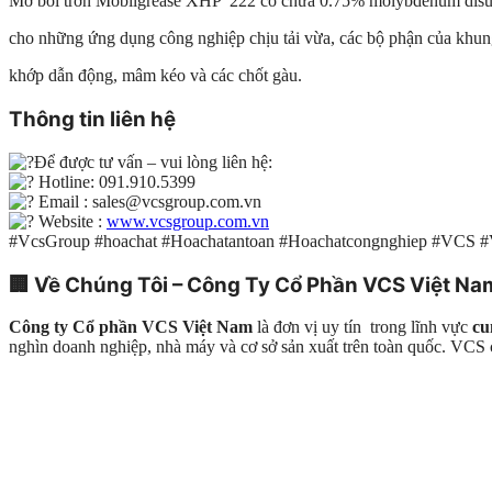
Mỡ bôi trơn Mobilgrease XHP 222
có chứa 0.75% molybdenum disu
cho những ứng dụng công nghiệp chịu tải vừa, các bộ phận của khung
khớp dẫn động, mâm kéo và các chốt gàu.
Thông tin liên hệ
Để được tư vấn – vui lòng liên hệ:
Hotline: 091.910.5399
Email : sales@vcsgroup.com.vn
Website :
www.vcsgroup.com.vn
#VcsGroup #hoachat #Hoachatantoan #Hoachatcongnghiep #VCS 
🏢
Về Chúng Tôi – Công Ty Cổ Phần VCS Việt Na
Công ty Cổ phần VCS Việt Nam
là đơn vị uy tín trong lĩnh vực
cu
nghìn doanh nghiệp, nhà máy và cơ sở sản xuất trên toàn quốc. VC