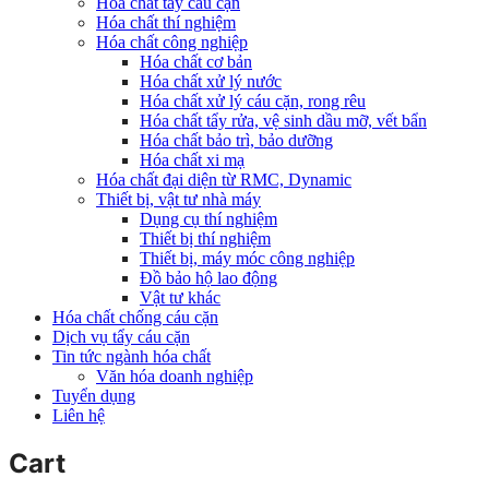
Hóa chất tẩy cáu cặn
Hóa chất thí nghiệm
Hóa chất công nghiệp
Hóa chất cơ bản
Hóa chất xử lý nước
Hóa chất xử lý cáu cặn, rong rêu
Hóa chất tẩy rửa, vệ sinh dầu mỡ, vết bẩn
Hóa chất bảo trì, bảo dưỡng
Hóa chất xi mạ
Hóa chất đại diện từ RMC, Dynamic
Thiết bị, vật tư nhà máy
Dụng cụ thí nghiệm
Thiết bị thí nghiệm
Thiết bị, máy móc công nghiệp
Đồ bảo hộ lao động
Vật tư khác
Hóa chất chống cáu cặn
Dịch vụ tẩy cáu cặn
Tin tức ngành hóa chất
Văn hóa doanh nghiệp
Tuyển dụng
Liên hệ
Cart