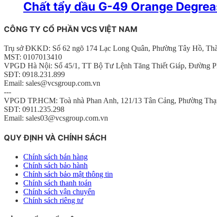
Chất tẩy dầu G-49 Orange Degre
CÔNG TY CỔ PHẦN VCS VIỆT NAM
Trụ sở ĐKKD: Số 62 ngõ 174 Lạc Long Quân, Phường Tây Hồ, Th
MST: 0107013410
VPGD Hà Nội: Số 45/1, TT Bộ Tư Lệnh Tăng Thiết Giáp, Đường P
SĐT: 0918.231.899
Email: sales@vcsgroup.com.vn
---
VPGD TP.HCM: Toà nhà Phan Anh, 121/13 Tân Cảng, Phường Thạ
SĐT: 0911.235.298
Email: sales03@vcsgroup.com.vn
QUY ĐỊNH VÀ CHÍNH SÁCH
Chính sách bán hàng
Chính sách bảo hành
Chính sách bảo mật thông tin
Chính sách thanh toán
Chính sách vận chuyển
Chính sách riêng tư