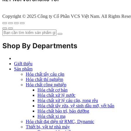
Copyright © 2025 Công ty Cổ Phần VCS Việt Nam. All Rights Rese
Shop By Departments
Giới thiệu
Sản phẩm
Hóa chất tẩy cáu cặn
Hóa chất thí nghiệm
Hóa chất công nghiệp
Hóa chất cơ bản
Hóa chất xử lý nước
Hóa chất xử lý cáu cặn, rong rêu
Hóa chất tẩy rửa, vệ sinh dầu mỡ, vết bẩn
Hóa chất bảo trì, bảo dưỡng
Hóa chất xi mạ
Hóa chất đại diện từ RMC, Dynamic
Thiết bị, vật tư nhà máy