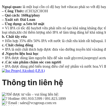
Ngoại quan:
là một loại cồn có độ bay hơi vừacao phải so với độ ba
– Công Thức:
(CH3)2CHOH
– Qui cách: 160kg/phuy
– Xuất xứ: Đài Loan
– Ứng dụng:
a.Sơn bề mặt
+
Vì IPA có tốc độ bayhơi vừa phải nên nó tạo khả năng kháng đục tố
loại nhựa,khi chỉ thêm lượng nhỏ IPA sẽ làm tăng đáng kể khả năng ho
b. Chất tẩy rửa
+
Hỗn hợp 35% đến 50% IPA với nước là chất rửa kính rất hiệuquả. 
c. Chất chống đông
+
IPA là một chất thích hợp đựơc đưa vào đường truyền khí vàxăng đ
d .Nguyên liệu hoá học
+ IPA được dùng làm nguyên liệu để sản xuất glycerol,isopropyl aceta
e .Các sản phẩm chăm sóc con người
+ IPA được dùng phổ biến trong điều chế mỹ phẩm và nước hoa.Vì IPA
Thông tin liên hệ
Để được tư vấn – vui lòng liên hệ:
Hotline: 091.910.5399 / 091.823.1899
Email : sales@vcsgroup.com.vn