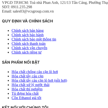
VPGD TP.HCM: Toà nhà Phan Anh, 121/13 Tân Cảng, Phường Thạ
SĐT: 0911.235.298
Email: sales03@vcsgroup.com.vn
QUY ĐỊNH VÀ CHÍNH SÁCH
Chính sách bán hàng
Chính sách bảo hành
Chính sách bảo mật thông tin
Chính sách thanh toán
Chính sách vận chuyển
Chính sách riêng tư
SẢN PHẨM NỔI BẬT
Hóa chất chống cáu cặn lò hơi
Hóa chất tẩy cáu cặn
Hóa chất tẩy cáu cặn lò hơi (nồi hơi)
Hóa chất xử lý nước thải
Hóa chất thí nghiệm
Tủ đựng hóa chất
Cồn Ethanol giá tốt
KẾT NỐI VỚI CHÚNG TÔI