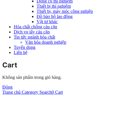
Dụng cụ thí nghiệm
Thiết bị thí nghiệm
Thiết bị, máy móc công nghiệp
Đồ bảo hộ lao động
Vật tư khác
Hóa chất chống cáu cặn
Dịch vụ tẩy cáu cặn
Tin tức ngành hóa chất
Văn hóa doanh nghiệp
Tuyển dụng
Liên hệ
Cart
Không sản phẩm trong giỏ hàng.
Đóng
Trang chủ
Category
Search
0
Cart