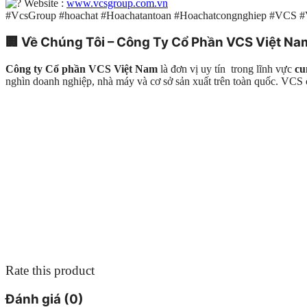
Website :
www.vcsgroup.com.vn
#VcsGroup #hoachat #Hoachatantoan #Hoachatcongnghiep #VCS 
🏢
Về Chúng Tôi – Công Ty Cổ Phần VCS Việt Na
Công ty Cổ phần VCS Việt Nam
là đơn vị uy tín trong lĩnh vực
cu
nghìn doanh nghiệp, nhà máy và cơ sở sản xuất trên toàn quốc. VC
Rate this product
Đánh giá (0)