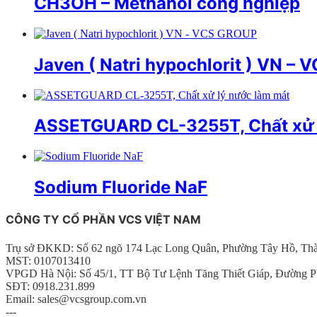
CH3OH – Methanol công nghiệp
Javen ( Natri hypochlorit ) VN –
ASSETGUARD CL-3255T, Chất xử ly
Sodium Fluoride NaF
CÔNG TY CỔ PHẦN VCS VIỆT NAM
Trụ sở ĐKKD: Số 62 ngõ 174 Lạc Long Quân, Phường Tây Hồ, Th
MST: 0107013410
VPGD Hà Nội: Số 45/1, TT Bộ Tư Lệnh Tăng Thiết Giáp, Đường P
SĐT: 0918.231.899
Email: sales@vcsgroup.com.vn
---