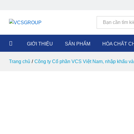
Tất cả
GIỚI THIỆU
SẢN PHẨM
HÓA CHẤT C
Trang chủ
/
Công ty Cổ phần VCS Việt Nam, nhập khẩu và 