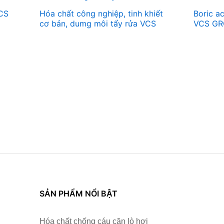
VCS
Hóa chất công nghiệp, tinh khiết
Boric a
cơ bản, dumg môi tẩy rửa VCS
VCS G
SẢN PHẨM NỔI BẬT
Hóa chất chống cáu cặn lò hơi