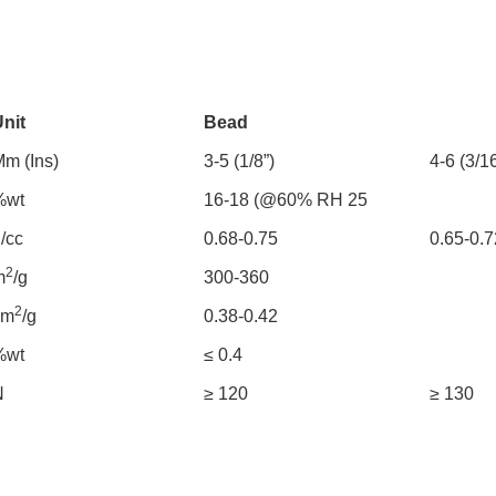
nit
Bead
m (Ins)
3-5 (1/8”)
4-6 (3/16
%wt
16-18 (@60% RH 25
/cc
0.68-0.75
0.65-0.7
2
m
/g
300-360
2
cm
/g
0.38-0.42
%wt
≤ 0.4
N
≥ 120
≥ 130