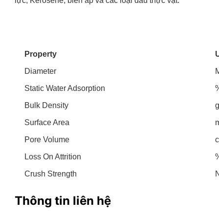
lực, Kerosene, biến áp và các loại dầu thực vật.
Property
U
Diameter
M
Static Water Adsorption
Bulk Density
g
Surface Area
Pore Volume
Loss On Attrition
Crush Strength
Thông tin liên hệ