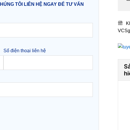
CHÚNG TÔI LIÊN HỆ NGAY ĐỂ TƯ VẤN
K
VCSg
Số điện thoại liên hệ
S
hi