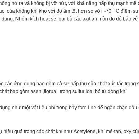
không nở ra và không bị vỡ nứt, với khả năng hấp thụ mạnh mẽ
tục của không khí khô với độ ẩm tốt hơn so với -70 ° C điểm sư
ử dụng. Nhôm kích hoạt sẽ loại bỏ các axit ăn mòn do đó bảo vệ th
ác các ứng dụng bao gồm cả sự hấp thụ của chất xúc tác trong 
hất bao gồm asen ,florua , trong sulfur loại bỏ từ dòng khí
dụng như một vật liệu phí trong bẫy fore-line để ngăn chặn dầ
ụ hiệu quả trong các chất khí như Acetylene, khí mê-tan, oxy c