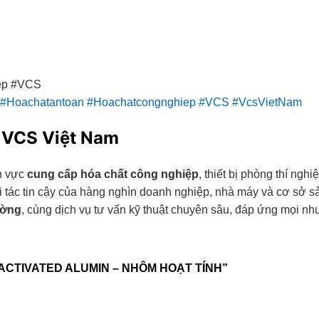
ep #VCS
#Hoachatantoan
#Hoachatcongnghiep
#VCS
#VcsVietNam
 VCS Việt Nam
nh vực
cung cấp hóa chất công nghiệp
, thiết bị phòng thí ngh
ối tác tin cậy của hàng nghìn doanh nghiệp, nhà máy và cơ sở 
ường
, cùng dịch vụ tư vấn kỹ thuật chuyên sâu, đáp ứng mọi n
 ACTIVATED ALUMIN – NHÔM HOẠT TÍNH”