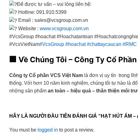
Để được tư vấn – vui lòng liên hệ:
Hotline: 091.910.5399
Email : sales@vcsgroup.com.vn
Website :
www.vcsgroup.com.vn
#VcsGroup #hoachat #Hoachatantoan #Hoachatcongnghi
#VcsVietNam
#VcsGroup
#hoachat
#chattaycaucan
#RMC
🏢
Về Chúng Tôi – Công Ty Cổ Phần
Công ty Cổ phần VCS Việt Nam
là đơn vị uy tín trong lĩ
thống. Với hơn 10 năm kinh nghiệm, chúng tôi tự hào là đ
những sản phẩm
an toàn – hiệu quả – thân thiện môi tr
HÃY LÀ NGƯỜI ĐẦU TIÊN ĐÁNH GIÁ “HẠT HÚT ẨM –
You must be
logged in
to post a review.