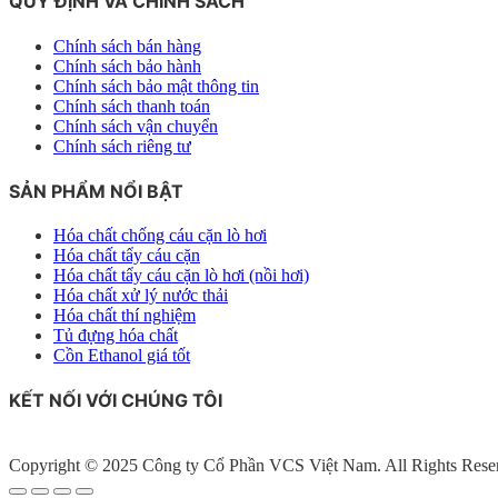
QUY ĐỊNH VÀ CHÍNH SÁCH
Chính sách bán hàng
Chính sách bảo hành
Chính sách bảo mật thông tin
Chính sách thanh toán
Chính sách vận chuyển
Chính sách riêng tư
SẢN PHẨM NỔI BẬT
Hóa chất chống cáu cặn lò hơi
Hóa chất tẩy cáu cặn
Hóa chất tẩy cáu cặn lò hơi (nồi hơi)
Hóa chất xử lý nước thải
Hóa chất thí nghiệm
Tủ đựng hóa chất
Cồn Ethanol giá tốt
KẾT NỐI VỚI CHÚNG TÔI
Copyright © 2025 Công ty Cổ Phần VCS Việt Nam. All Rights Rese