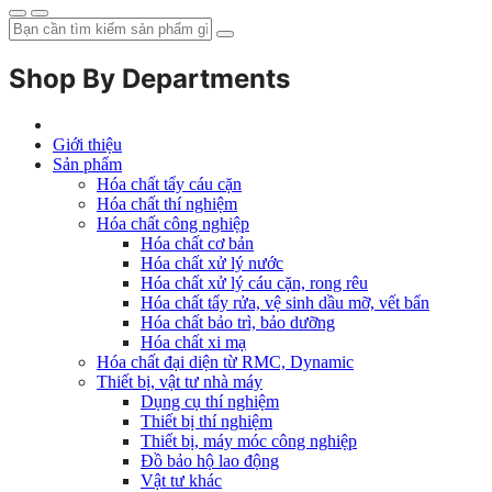
Shop By Departments
Giới thiệu
Sản phẩm
Hóa chất tẩy cáu cặn
Hóa chất thí nghiệm
Hóa chất công nghiệp
Hóa chất cơ bản
Hóa chất xử lý nước
Hóa chất xử lý cáu cặn, rong rêu
Hóa chất tẩy rửa, vệ sinh dầu mỡ, vết bẩn
Hóa chất bảo trì, bảo dưỡng
Hóa chất xi mạ
Hóa chất đại diện từ RMC, Dynamic
Thiết bị, vật tư nhà máy
Dụng cụ thí nghiệm
Thiết bị thí nghiệm
Thiết bị, máy móc công nghiệp
Đồ bảo hộ lao động
Vật tư khác