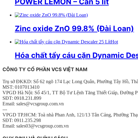
POWER LEMON – Can 5 lít
Zinc oxide ZnO 99.8% (Đài Loan)
Hot
Hóa chất tẩy cáu cặn Dynamic Des
CÔNG TY CỔ PHẦN VCS VIỆT NAM
Trụ sở ĐKKD: Số 62 ngõ 174 Lạc Long Quân, Phường Tây Hồ, Th
MST: 0107013410
VPGD Hà Nội: Số 45/1, TT Bộ Tư Lệnh Tăng Thiết Giáp, Đường P
SĐT: 0918.231.899
Email: sales@vcsgroup.com.vn
---
VPGD TP.HCM: Toà nhà Phan Anh, 121/13 Tân Cảng, Phường Thạ
SĐT: 0911.235.298
Email: sales03@vcsgroup.com.vn