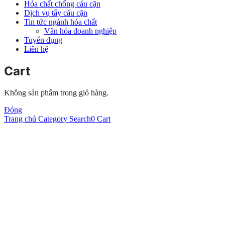
Hóa chất chống cáu cặn
Dịch vụ tẩy cáu cặn
Tin tức ngành hóa chất
Văn hóa doanh nghiệp
Tuyển dụng
Liên hệ
Cart
Không sản phẩm trong giỏ hàng.
Đóng
Trang chủ
Category
Search
0
Cart