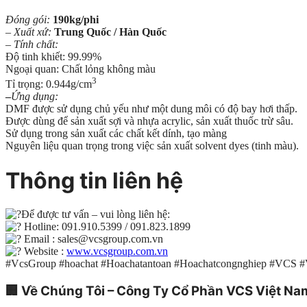
Đóng gói:
190kg/phi
– Xuất xứ:
Trung Quốc / Hàn Quốc
– Tính chất:
Độ tinh khiết: 99.99%
Ngoại quan: Chất lỏng không màu
3
Tỉ trọng: 0.944g/cm
–
Ứng dụng:
DMF được sử dụng chủ yếu như một dung môi có độ bay hơi thấp.
Được dùng để sản xuất sợi và nhựa acrylic, sản xuất thuốc trừ sâu.
Sử dụng trong sản xuất các chất kết dính, tạo màng
Nguyên liệu quan trọng trong việc sản xuất solvent dyes (tinh màu).
Thông tin liên hệ
Để được tư vấn – vui lòng liên hệ:
Hotline: 091.910.5399 / 091.823.1899
Email : sales@vcsgroup.com.vn
Website :
www.vcsgroup.com.vn
#VcsGroup #hoachat #Hoachatantoan #Hoachatcongnghiep #VCS 
🏢
Về Chúng Tôi – Công Ty Cổ Phần VCS Việt Na