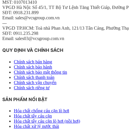
MST: 0107013410
VPGD Hà Nội: Số 45/1, TT Bộ Tư Lệnh Tăng Thiết Giáp, Đường P
SĐT: 0918.231.899
Email: sales@vcsgroup.com.vn
---
VPGD TP.HCM: Toà nhà Phan Anh, 121/13 Tân Cảng, Phường Thạ
SĐT: 0911.235.298
Email: sales03@vcsgroup.com.vn
QUY ĐỊNH VÀ CHÍNH SÁCH
Chính sách bán hàng
Chính sách bảo hành
Chính sách bảo mật thông tin
Chính sách thanh toán
Chính sách vận chuyển
Chính sách riêng tư
SẢN PHẨM NỔI BẬT
Hóa chất chống cáu cặn lò hơi
Hóa chất tẩy cáu cặn
Hóa chất tẩy cáu cặn lò hơi (nồi hơi)
Hóa chất xử lý nước thải