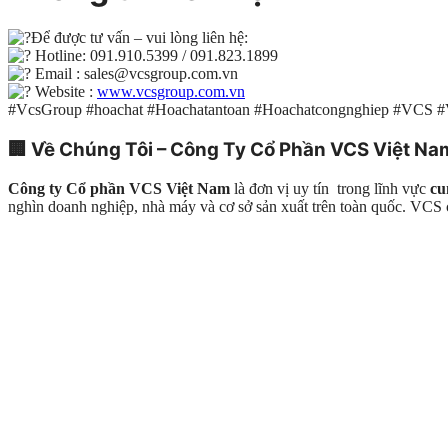
Để được tư vấn – vui lòng liên hệ:
Hotline: 091.910.5399 / 091.823.1899
Email : sales@vcsgroup.com.vn
Website :
www.vcsgroup.com.vn
#VcsGroup #hoachat #Hoachatantoan #Hoachatcongnghiep #VCS 
🏢
Về Chúng Tôi – Công Ty Cổ Phần VCS Việt Na
Công ty Cổ phần VCS Việt Nam
là đơn vị uy tín trong lĩnh vực
cu
nghìn doanh nghiệp, nhà máy và cơ sở sản xuất trên toàn quốc. VC