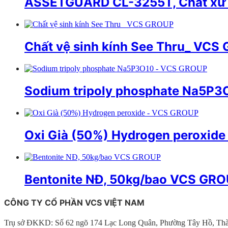
ASSETGUARD CL-3255T, Chất xử ly
Chất vệ sinh kính See Thru_ VCS
Sodium tripoly phosphate Na5P
Oxi Già (50%) Hydrogen peroxid
Bentonite NĐ, 50kg/bao VCS GR
CÔNG TY CỔ PHẦN VCS VIỆT NAM
Trụ sở ĐKKD: Số 62 ngõ 174 Lạc Long Quân, Phường Tây Hồ, Th