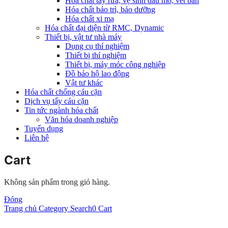
Hóa chất tẩy rửa, vệ sinh dầu mỡ, vết bẩn
Hóa chất bảo trì, bảo dưỡng
Hóa chất xi mạ
Hóa chất đại diện từ RMC, Dynamic
Thiết bị, vật tư nhà máy
Dụng cụ thí nghiệm
Thiết bị thí nghiệm
Thiết bị, máy móc công nghiệp
Đồ bảo hộ lao động
Vật tư khác
Hóa chất chống cáu cặn
Dịch vụ tẩy cáu cặn
Tin tức ngành hóa chất
Văn hóa doanh nghiệp
Tuyển dụng
Liên hệ
Cart
Không sản phẩm trong giỏ hàng.
Đóng
Trang chủ
Category
Search
0
Cart