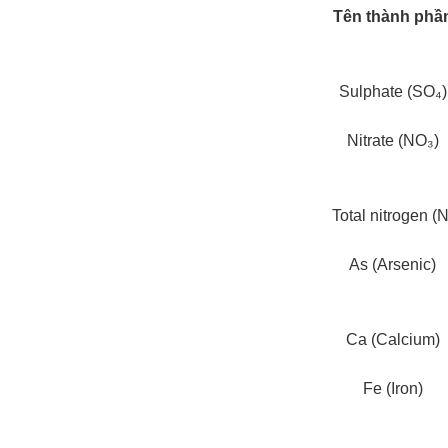
Tên thành phầ
Sulphate (SO₄)
Nitrate (NO₃)
Total nitrogen (N
As (Arsenic)
Ca (Calcium)
Fe (Iron)