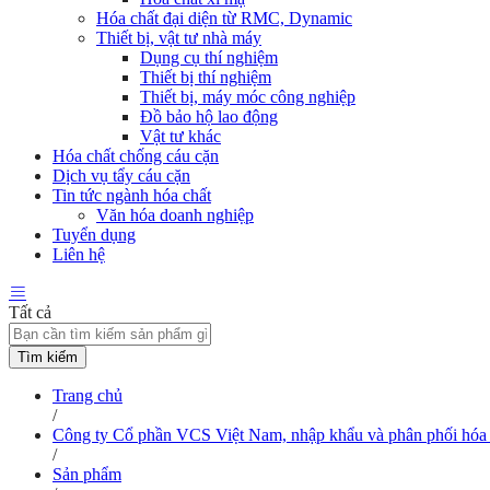
Hóa chất đại diện từ RMC, Dynamic
Thiết bị, vật tư nhà máy
Dụng cụ thí nghiệm
Thiết bị thí nghiệm
Thiết bị, máy móc công nghiệp
Đồ bảo hộ lao động
Vật tư khác
Hóa chất chống cáu cặn
Dịch vụ tẩy cáu cặn
Tin tức ngành hóa chất
Văn hóa doanh nghiệp
Tuyển dụng
Liên hệ
Tất cả
Tìm kiếm
Trang chủ
/
Công ty Cổ phần VCS Việt Nam, nhập khẩu và phân phối hóa 
/
Sản phẩm