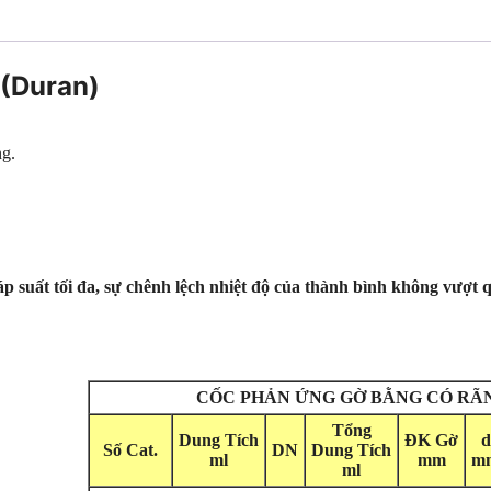
 (Duran)
ng.
áp suất tối đa, sự chênh lệch nhiệt độ của thành bình không vượt 
CỐC PHẢN ỨNG GỜ BẰNG CÓ RÃ
Tổng
Dung Tích
ĐK Gờ
d
Số Cat.
DN
Dung Tích
ml
mm
m
ml