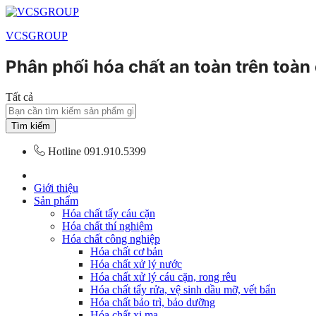
VCSGROUP
Phân phối hóa chất an toàn trên toàn
Tất cả
Tìm kiếm
Hotline
091.910.5399
Giới thiệu
Sản phẩm
Hóa chất tẩy cáu cặn
Hóa chất thí nghiệm
Hóa chất công nghiệp
Hóa chất cơ bản
Hóa chất xử lý nước
Hóa chất xử lý cáu cặn, rong rêu
Hóa chất tẩy rửa, vệ sinh dầu mỡ, vết bẩn
Hóa chất bảo trì, bảo dưỡng
Hóa chất xi mạ