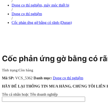
/
Dụng cụ thí nghiệm, máy móc thiết bị
/
Dụng cụ thí nghiệm
/
Cốc phản ứng gờ bằng có rãnh (Duran)
Cốc phản ứng gờ bằng có rã
Tình trạng:
Còn hàng
Mã SP:
VCS_5362
Danh mục:
Dụng cụ thí nghiệm
HÃY ĐỂ LẠI THÔNG TIN MUA HÀNG, CHÚNG TÔI LIÊN 
Tên cá nhân hoặc Tên doanh nghiệp