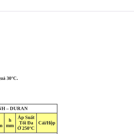
quá 30°C.
NH – DURAN
Áp Suất
h
Tối Đa
Cái/Hộp
m
mm
Ở 250°C