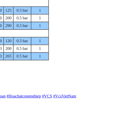
0
125
0.5 bar
1
0
200
0.5 bar
1
0
290
0.5 bar
1
9
120
0.5 bar
1
3
200
0.5 bar
1
3
265
0.5 bar
1
oan
#Hoachatcongnghiep
#VCS
#VcsVietNam