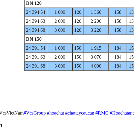
DN 120
24 394 54
1 000
120
1 360
158
13
24 394 63
2 000
120
2 200
158
13
24 394 68
3 000
120
3 220
158
13
DN 150
24 391 54
1 000
150
1 915
184
15
24 391 63
2 000
150
3 070
184
15
24 391 68
3 000
150
4 090
184
15
#VcsVietNam
#VcsGroup
#hoachat
#chattaycaucan
#RMC
#Hoachatant
m