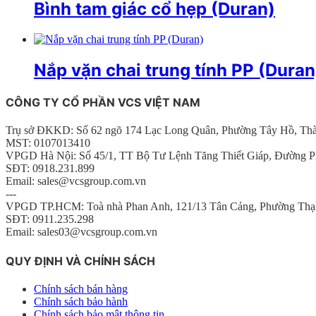
Bình tam giác cổ hẹp (Duran)
Nắp vặn chai trung tính PP (Duran
CÔNG TY CỔ PHẦN VCS VIỆT NAM
Trụ sở ĐKKD: Số 62 ngõ 174 Lạc Long Quân, Phường Tây Hồ, Th
MST: 0107013410
VPGD Hà Nội: Số 45/1, TT Bộ Tư Lệnh Tăng Thiết Giáp, Đường P
SĐT: 0918.231.899
Email: sales@vcsgroup.com.vn
---
VPGD TP.HCM: Toà nhà Phan Anh, 121/13 Tân Cảng, Phường Thạ
SĐT: 0911.235.298
Email: sales03@vcsgroup.com.vn
QUY ĐỊNH VÀ CHÍNH SÁCH
Chính sách bán hàng
Chính sách bảo hành
Chính sách bảo mật thông tin