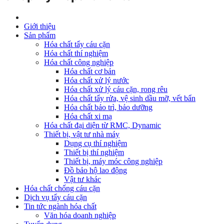
Giới thiệu
Sản phẩm
Hóa chất tẩy cáu cặn
Hóa chất thí nghiệm
Hóa chất công nghiệp
Hóa chất cơ bản
Hóa chất xử lý nước
Hóa chất xử lý cáu cặn, rong rêu
Hóa chất tẩy rửa, vệ sinh dầu mỡ, vết bẩn
Hóa chất bảo trì, bảo dưỡng
Hóa chất xi mạ
Hóa chất đại diện từ RMC, Dynamic
Thiết bị, vật tư nhà máy
Dụng cụ thí nghiệm
Thiết bị thí nghiệm
Thiết bị, máy móc công nghiệp
Đồ bảo hộ lao động
Vật tư khác
Hóa chất chống cáu cặn
Dịch vụ tẩy cáu cặn
Tin tức ngành hóa chất
Văn hóa doanh nghiệp