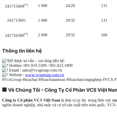
(*)
1 000
24/29
131
241715404
241715601
1 000
29/32
131
(*)
2 000
29/32
166
241716306
Thông tin liên hệ
Để được tư vấn – vui lòng liên hệ:
Hotline: 091.910.5399 / 091.823.1899
Email : sales@vcsgroup.com.vn
Website :
www.vcsgroup.com.vn
#VcsGroup #hoachat #Hoachatantoan #Hoachatcongnghiep #VCS 
🏢
Về Chúng Tôi – Công Ty Cổ Phần VCS Việt Na
Công ty Cổ phần VCS Việt Nam
là đơn vị uy tín trong lĩnh vực
cu
nghìn doanh nghiệp, nhà máy và cơ sở sản xuất trên toàn quốc. VC