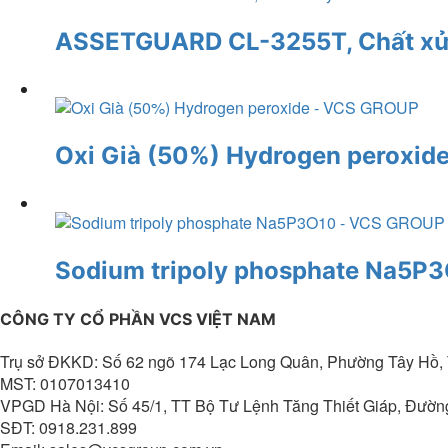
ASSETGUARD CL-3255T, Chất xử ly
Oxi Già (50%) Hydrogen peroxid
Sodium tripoly phosphate Na5P
CÔNG TY CỔ PHẦN VCS VIỆT NAM
Trụ sở ĐKKD: Số 62 ngõ 174 Lạc Long Quân, Phường Tây Hồ,
MST: 0107013410
VPGD Hà Nội: Số 45/1, TT Bộ Tư Lệnh Tăng Thiết Giáp, Đườ
SĐT: 0918.231.899