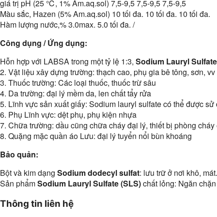
giá trị pH (25 ℃, 1% Am.aq.sol) 7,5-9,5 7,5-9,5 7,5-9,5
Màu sắc, Hazen (5% Am.aq.sol) 10 tối đa. 10 tối đa. 10 tối đa.
Hàm lượng nước,% 3.0max. 5.0 tối đa. /
Công dụng / Ứng dụng:
Hỗn hợp với LABSA trong một tỷ lệ 1:3,
Sodium Lauryl Sulfate
2. Vật liệu xây dựng trường: thạch cao, phụ gia bê tông, sơn, vv
3. Thuốc trường: Các loại thuốc, thuốc trừ sâu
4. Da trường: đại lý mềm da, len chất tẩy rửa
5. Lĩnh vực sản xuất giấy: Sodium lauryl sulfate có thể được sử 
6. Phụ Lĩnh vực: dệt phụ, phụ kiện nhựa
7. Chữa trường: dầu cũng chữa cháy đại lý, thiết bị phòng chá
8. Quặng mặc quần áo Lưu: đại lý tuyển nổi bùn khoáng
Bảo quản:
Bột và kim dạng
Sodium dodecyl sulfat
: lưu trữ ở nơi khô, má
Sản phẩm
Sodium Lauryl Sulfate (SLS)
chất lỏng: Ngăn chặn
Thông tin liên hệ