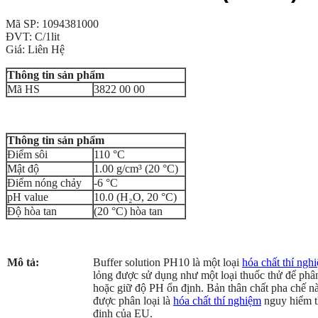
Mã SP: 1094381000
ĐVT: C/1lit
Giá: Liên Hệ
Thông tin sản phẩm
Mã HS
3822 00 00
Thông tin sản phẩm
Điểm sôi
110 °C
Mật độ
1.00 g/cm³ (20 °C)
Điểm nóng chảy
-6 °C
pH value
10.0 (H₂O, 20 °C)
Độ hòa tan
(20 °C) hòa tan
Mô tả:
Buffer solution PH10 là một loại
hóa chất thí ngh
lỏng được sử dụng như một loại thuốc thử để phân
hoặc giữ độ PH ổn định. Bản thân chất pha chế 
được phân loại là
hóa chất thí nghiệm
nguy hiểm t
định của EU.