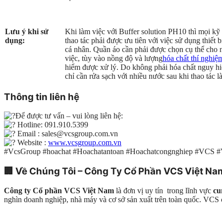
Lưu ý khi sử
Khi làm việc với Buffer solution PH10 thì mọi kỹ 
dụng:
thao tác phải được ưu tiên với việc sử dụng thiết 
cá nhân. Quần áo cần phải được chọn cụ thể cho 
việc, tùy vào nồng độ và lượng
hóa chất thí nghiệ
hiểm được xử lý. Do không phải hóa chất nguy h
chỉ cần rửa sạch với nhiều nước sau khi thao tác l
Thông tin liên hệ
Để được tư vấn – vui lòng liên hệ:
Hotline: 091.910.5399
Email : sales@vcsgroup.com.vn
Website :
www.vcsgroup.com.vn
#VcsGroup #hoachat #Hoachatantoan #Hoachatcongnghiep #VCS 
🏢
Về Chúng Tôi – Công Ty Cổ Phần VCS Việt Na
Công ty Cổ phần VCS Việt Nam
là đơn vị uy tín trong lĩnh vực
cu
nghìn doanh nghiệp, nhà máy và cơ sở sản xuất trên toàn quốc. VC