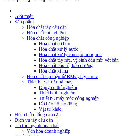
Giới thiệu
Sản phẩm
Hóa chất tẩy cáu cặn
Hóa chất thí nghiệm
Hóa chất công nghiệp
Hóa chất cơ bản
Hóa chất xử lý nước
Hóa chất xử lý cáu cặn, rong rêu
Hóa chất tẩy rửa, vệ sinh dầu mỡ, vết bẩn
Hóa chất bảo trì, bảo dưỡng
Hóa chất xi mạ
Hóa chất đại diện từ RMC, Dynamic
Thiết bị, vật tư nhà máy
Dụng cụ thí nghiệm
Thiết bị thí nghiệm
Thiết bị, máy móc công nghiệp
Đồ bảo hộ lao động
Vật tư khác
Hóa chất chống cáu cặn
Dịch vụ tẩy cáu cặn
Tin tức ngành hóa chất
Văn hóa doanh nghiệp