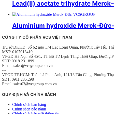
Lead(II) acetate trihydrate Me
Aluminium hydroxide Merck-Đứ
CÔNG TY CỔ PHẦN VCS VIỆT NAM
Trụ sở ĐKKD: Số 62 ngõ 174 Lạc Long Quân, Phường Tây Hồ, Th
MST: 0107013410
VPGD Hà Nội: Số 45/1, TT Bộ Tư Lệnh Tăng Thiết Giáp, Đường P
SĐT: 0918.231.899
Email: sales@vcsgroup.com.vn
---
VPGD TP.HCM: Toà nhà Phan Anh, 121/13 Tân Cảng, Phường Thạ
SĐT: 0911.235.298
Email: sales03@vcsgroup.com.vn
QUY ĐỊNH VÀ CHÍNH SÁCH
Chính sách bán hàng
Chính sách bảo hành
Chính sách bảo mật thông tin