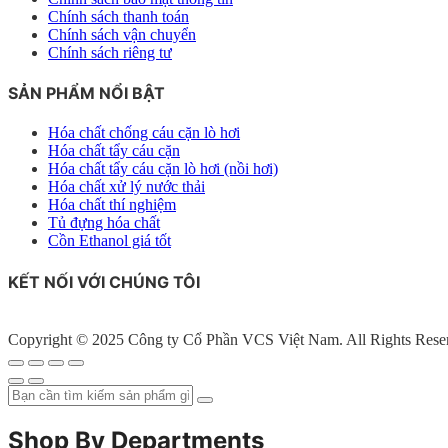
Chính sách thanh toán
Chính sách vận chuyển
Chính sách riêng tư
SẢN PHẨM NỔI BẬT
Hóa chất chống cáu cặn lò hơi
Hóa chất tẩy cáu cặn
Hóa chất tẩy cáu cặn lò hơi (nồi hơi)
Hóa chất xử lý nước thải
Hóa chất thí nghiệm
Tủ đựng hóa chất
Cồn Ethanol giá tốt
KẾT NỐI VỚI CHÚNG TÔI
Copyright © 2025 Công ty Cổ Phần VCS Việt Nam. All Rights Rese
Shop By Departments