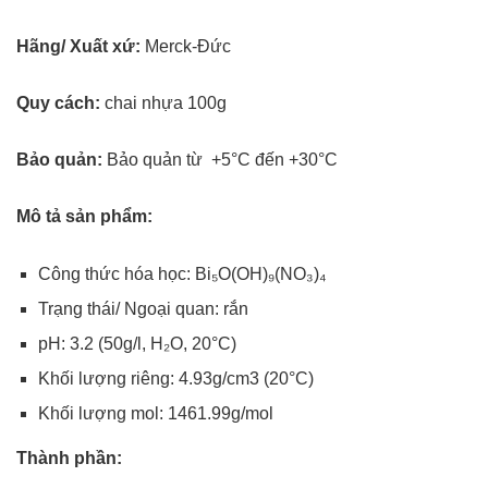
Hãng/ Xuất xứ:
Merck-Đức
Quy cách:
chai nhựa 100g
Bảo quản:
Bảo quản từ +5°C đến +30°C
Mô tả sản phẩm:
Công thức hóa học: Bi₅O(OH)₉(NO₃)₄
Trạng thái/ Ngoại quan: rắn
pH: 3.2 (50g/l, H₂O, 20°C)
Khối lượng riêng: 4.93g/cm3 (20°C)
Khối lượng mol: 1461.99g/mol
Thành phần: