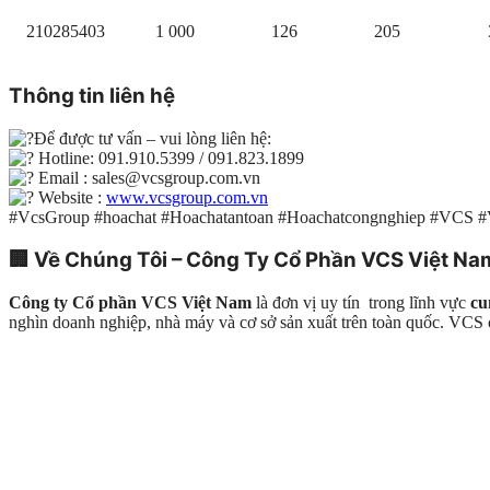
210285403
1 000
126
205
Thông tin liên hệ
Để được tư vấn – vui lòng liên hệ:
Hotline: 091.910.5399 / 091.823.1899
Email : sales@vcsgroup.com.vn
Website :
www.vcsgroup.com.vn
#VcsGroup #hoachat #Hoachatantoan #Hoachatcongnghiep #VCS 
🏢
Về Chúng Tôi – Công Ty Cổ Phần VCS Việt Na
Công ty Cổ phần VCS Việt Nam
là đơn vị uy tín trong lĩnh vực
cu
nghìn doanh nghiệp, nhà máy và cơ sở sản xuất trên toàn quốc. VC