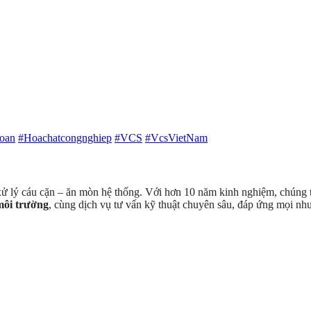
oan
#Hoachatcongnghiep
#VCS
#VcsVietNam
 xử lý cáu cặn – ăn mòn hệ thống. Với hơn 10 năm kinh nghiệm, chúng tô
 môi trường
, cùng dịch vụ tư vấn kỹ thuật chuyên sâu, đáp ứng mọi nh