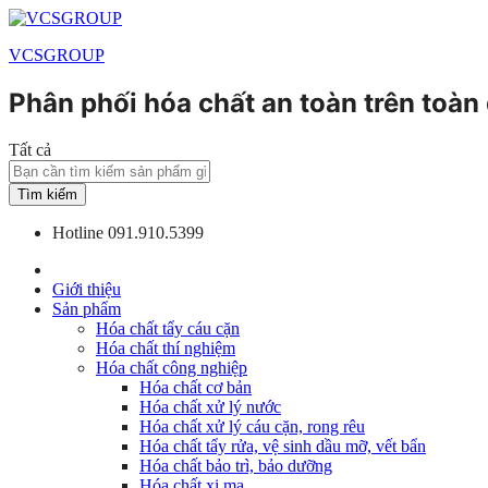
VCSGROUP
Phân phối hóa chất an toàn trên toàn
Tất cả
Tìm kiếm
Hotline
091.910.5399
Giới thiệu
Sản phẩm
Hóa chất tẩy cáu cặn
Hóa chất thí nghiệm
Hóa chất công nghiệp
Hóa chất cơ bản
Hóa chất xử lý nước
Hóa chất xử lý cáu cặn, rong rêu
Hóa chất tẩy rửa, vệ sinh dầu mỡ, vết bẩn
Hóa chất bảo trì, bảo dưỡng
Hóa chất xi mạ