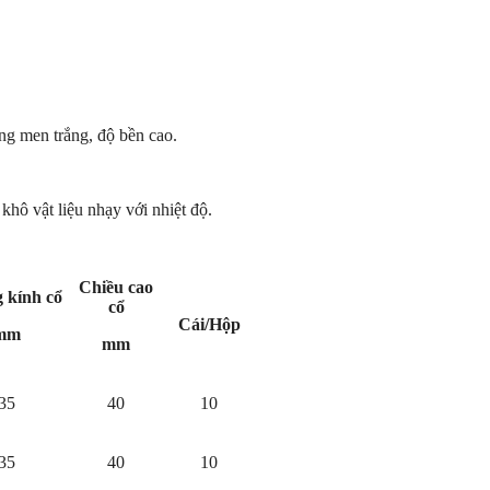
ng men trắng, độ bền cao.
hô vật liệu nhạy với nhiệt độ.
Chiều cao
 kính cổ
cổ
Cái/Hộp
mm
mm
35
40
10
35
40
10