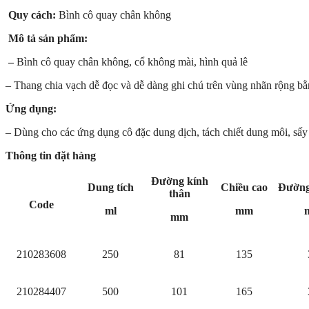
Quy cách:
Bình cô quay chân không
Mô tả sản phẩm:
–
Bình cô quay chân không, cổ không mài, hình quả lê
– Thang chia vạch dễ đọc và dễ dàng ghi chú trên vùng nhãn rộng bằ
Ứng dụng:
– Dùng cho các ứng dụng cô đặc dung dịch, tách chiết dung môi, sấy k
Thông tin đặt hàng
Đường kính
Dung tích
Chiều cao
Đường
thân
Code
ml
mm
mm
210283608
250
81
135
210284407
500
101
165