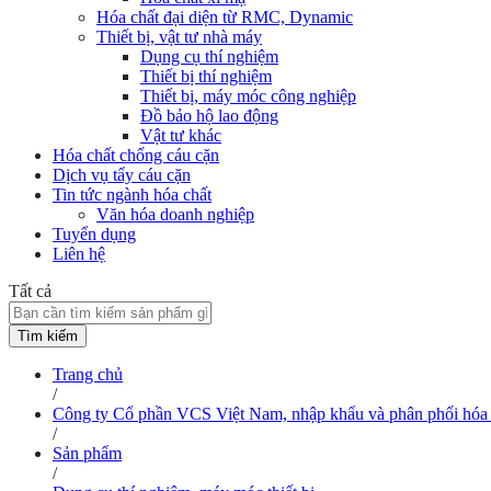
Hóa chất đại diện từ RMC, Dynamic
Thiết bị, vật tư nhà máy
Dụng cụ thí nghiệm
Thiết bị thí nghiệm
Thiết bị, máy móc công nghiệp
Đồ bảo hộ lao động
Vật tư khác
Hóa chất chống cáu cặn
Dịch vụ tẩy cáu cặn
Tin tức ngành hóa chất
Văn hóa doanh nghiệp
Tuyển dụng
Liên hệ
Tất cả
Tìm kiếm
Trang chủ
/
Công ty Cổ phần VCS Việt Nam, nhập khẩu và phân phối hóa 
/
Sản phẩm
/