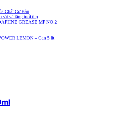
óa Chất Cơ Bản
sát và tăng tuổi thọ
 DAPHNE GREASE MP NO.2
POWER LEMON – Can 5 lít
0ml