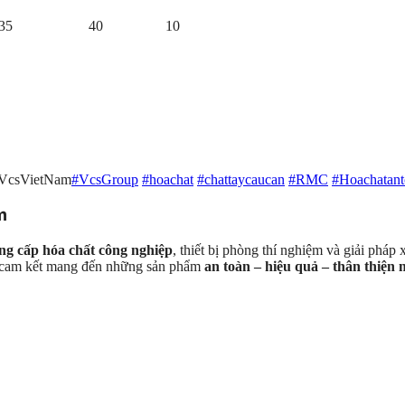
35
40
10
#VcsVietNam
#VcsGroup
#hoachat
#chattaycaucan
#RMC
#Hoachatant
m
ng cấp hóa chất công nghiệp
, thiết bị phòng thí nghiệm và giải pháp
S cam kết mang đến những sản phẩm
an toàn – hiệu quả – thân thiện