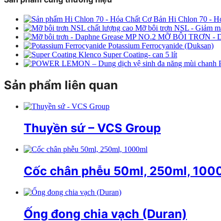
Hi Chlon 70 - H
Mỡ bôi trơn NSL - Giảm ma 
MỠ BÔI TRƠN -
Potassium Ferrocyanide (Duksan)
Klenco Super Coating- can 5 lít
Sản phẩm liên quan
Thuyền sứ – VCS Group
Cốc chân phễu 50ml, 250ml, 100
Ống đong chia vạch (Duran)