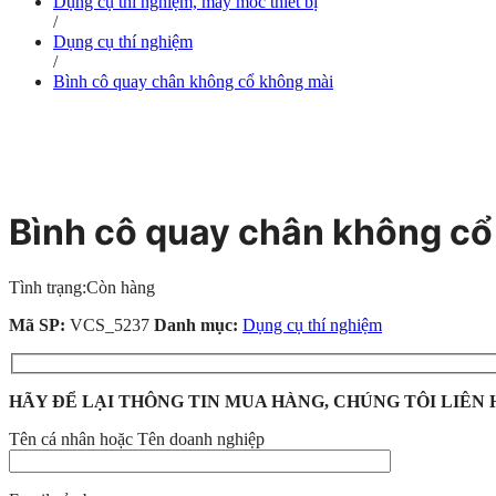
Dụng cụ thí nghiệm, máy móc thiết bị
/
Dụng cụ thí nghiệm
/
Bình cô quay chân không cổ không mài
Bình cô quay chân không cổ
Tình trạng:
Còn hàng
Mã SP:
VCS_5237
Danh mục:
Dụng cụ thí nghiệm
HÃY ĐỂ LẠI THÔNG TIN MUA HÀNG, CHÚNG TÔI LIÊN 
Tên cá nhân hoặc Tên doanh nghiệp