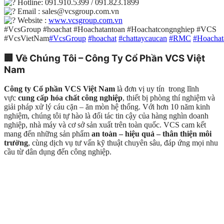
Hotline: 091.910.5399 / 091.823.1899
Email : sales@vcsgroup.com.vn
Website :
www.vcsgroup.com.vn
#VcsGroup #hoachat #Hoachatantoan #Hoachatcongnghiep #VCS
#VcsVietNam
#VcsGroup
#hoachat
#chattaycaucan
#RMC
#Hoachat
🏢
Về Chúng Tôi – Công Ty Cổ Phần VCS Việt
Nam
Công ty Cổ phần VCS Việt Nam
là đơn vị uy tín trong lĩnh
vực
cung cấp hóa chất công nghiệp
, thiết bị phòng thí nghiệm và
giải pháp xử lý cáu cặn – ăn mòn hệ thống. Với hơn 10 năm kinh
nghiệm, chúng tôi tự hào là đối tác tin cậy của hàng nghìn doanh
nghiệp, nhà máy và cơ sở sản xuất trên toàn quốc. VCS cam kết
mang đến những sản phẩm
an toàn – hiệu quả – thân thiện môi
trường
, cùng dịch vụ tư vấn kỹ thuật chuyên sâu, đáp ứng mọi nhu
cầu từ dân dụng đến công nghiệp.