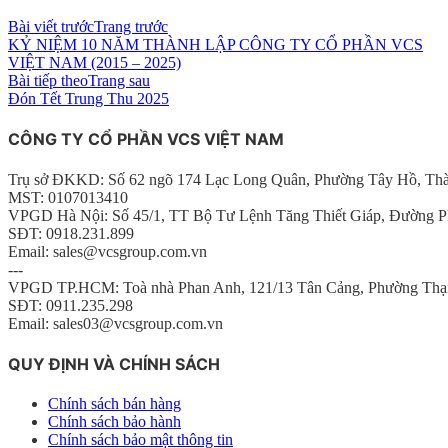
Bài viết trước
Trang trước
KỶ NIỆM 10 NĂM THÀNH LẬP CÔNG TY CỔ PHẦN VCS
VIỆT NAM (2015 – 2025)
Bài tiếp theo
Trang sau
Đón Tết Trung Thu 2025
CÔNG TY CỔ PHẦN VCS VIỆT NAM
Trụ sở ĐKKD: Số 62 ngõ 174 Lạc Long Quân, Phường Tây Hồ, Th
MST: 0107013410
VPGD Hà Nội: Số 45/1, TT Bộ Tư Lệnh Tăng Thiết Giáp, Đường P
SĐT: 0918.231.899
Email: sales@vcsgroup.com.vn
---
VPGD TP.HCM: Toà nhà Phan Anh, 121/13 Tân Cảng, Phường Thạ
SĐT: 0911.235.298
Email: sales03@vcsgroup.com.vn
QUY ĐỊNH VÀ CHÍNH SÁCH
Chính sách bán hàng
Chính sách bảo hành
Chính sách bảo mật thông tin