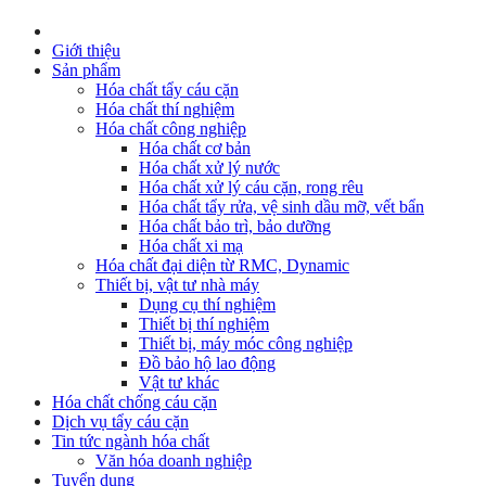
Giới thiệu
Sản phẩm
Hóa chất tẩy cáu cặn
Hóa chất thí nghiệm
Hóa chất công nghiệp
Hóa chất cơ bản
Hóa chất xử lý nước
Hóa chất xử lý cáu cặn, rong rêu
Hóa chất tẩy rửa, vệ sinh dầu mỡ, vết bẩn
Hóa chất bảo trì, bảo dưỡng
Hóa chất xi mạ
Hóa chất đại diện từ RMC, Dynamic
Thiết bị, vật tư nhà máy
Dụng cụ thí nghiệm
Thiết bị thí nghiệm
Thiết bị, máy móc công nghiệp
Đồ bảo hộ lao động
Vật tư khác
Hóa chất chống cáu cặn
Dịch vụ tẩy cáu cặn
Tin tức ngành hóa chất
Văn hóa doanh nghiệp
Tuyển dụng