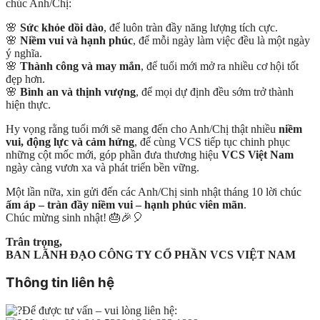
chúc Anh/Chị:
🌸
Sức khỏe dồi dào
, để luôn tràn đầy năng lượng tích cực.
🌸
Niềm vui và hạnh phúc
, để mỗi ngày làm việc đều là một ngày
ý nghĩa.
🌸
Thành công và may mắn
, để tuổi mới mở ra nhiều cơ hội tốt
đẹp hơn.
🌸
Bình an và thịnh vượng
, để mọi dự định đều sớm trở thành
hiện thực.
Hy vọng rằng tuổi mới sẽ mang đến cho Anh/Chị thật nhiều
niềm
vui, động lực và cảm hứng
, để cùng VCS tiếp tục chinh phục
những cột mốc mới, góp phần đưa thương hiệu
VCS Việt Nam
ngày càng vươn xa và phát triển bền vững.
Một lần nữa, xin gửi đến các Anh/Chị sinh nhật tháng 10 lời chúc
ấm áp – tràn đầy niềm vui – hạnh phúc viên mãn
.
Chúc mừng sinh nhật! 🎂🎉🎈
Trân trọng,
BAN LÃNH ĐẠO CÔNG TY CỔ PHẦN VCS VIỆT NAM
Thông tin liên hệ
Để được tư vấn – vui lòng liên hệ: