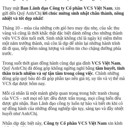
Thay mặt
Ban Lãnh đạo Công ty Cổ phần VCS Việt Nam
, xin
gửi đến Quý Anh/Chị
lời chúc mừng sinh nhật chân thành, nồng
nhiệt và tốt đẹp nhất!
Tháng 10 – mùa của những cơn gió heo may dịu nhẹ, của sắc thu
vàng và cũng là thời khắc thật đặc biệt dành riêng cho những thành
viên VCS đón tuổi mới. Sinh nhật không chỉ là ngày kỷ niệm thêm
một năm trưởng thành, mà còn là dịp để nhìn lại những hành trình
đã đi qua, tiếp thêm năng lượng và niềm tin cho chặng đường phía
trước.
Trong suốt thời gian đồng hành cùng đại gia đình
VCS Việt Nam
,
Quý Anh/Chị đã đóng góp không ngừng nghỉ bằng
tâm huyết, tinh
thần trách nhiệm và sự tận tâm trong công việc
. Chính những
đóng góp quý báu đó đã góp phần tạo nên giá trị, uy tín và vị thế mà
VCS đạt được hôm nay.
Mỗi cá nhân là một mảnh ghép quan trọng trong bức tranh chung
của VCS – nơi mọi nỗ lực đều được trân trọng, mọi cống hiến đều
được ghi nhận. Ban Lãnh đạo công ty luôn tự hào và biết ơn khi có
sự đồng hành của những đồng nghiệp tận tụy, sáng tạo và đầy nhiệt
huyết như Anh/Chị.
Nhân dịp đặc biệt này,
Công ty Cổ phần VCS Việt Nam
xin kính