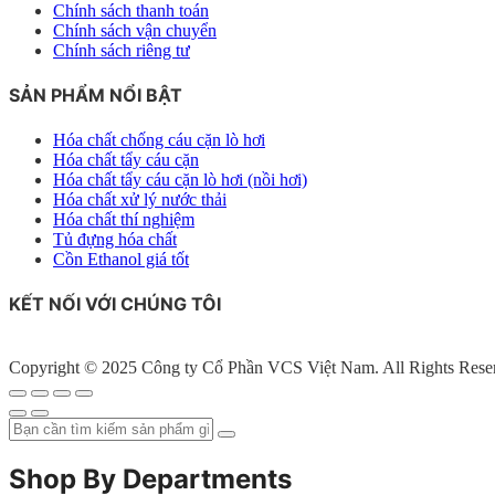
Chính sách thanh toán
Chính sách vận chuyển
Chính sách riêng tư
SẢN PHẨM NỔI BẬT
Hóa chất chống cáu cặn lò hơi
Hóa chất tẩy cáu cặn
Hóa chất tẩy cáu cặn lò hơi (nồi hơi)
Hóa chất xử lý nước thải
Hóa chất thí nghiệm
Tủ đựng hóa chất
Cồn Ethanol giá tốt
KẾT NỐI VỚI CHÚNG TÔI
Copyright © 2025 Công ty Cổ Phần VCS Việt Nam. All Rights Rese
Shop By Departments