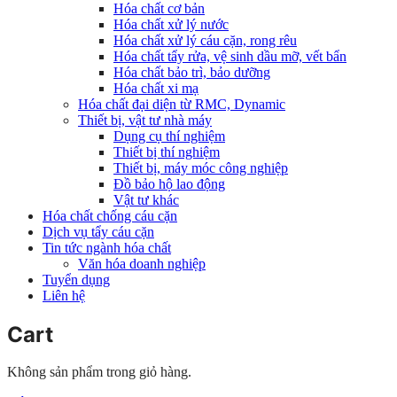
Hóa chất cơ bản
Hóa chất xử lý nước
Hóa chất xử lý cáu cặn, rong rêu
Hóa chất tẩy rửa, vệ sinh dầu mỡ, vết bẩn
Hóa chất bảo trì, bảo dưỡng
Hóa chất xi mạ
Hóa chất đại diện từ RMC, Dynamic
Thiết bị, vật tư nhà máy
Dụng cụ thí nghiệm
Thiết bị thí nghiệm
Thiết bị, máy móc công nghiệp
Đồ bảo hộ lao động
Vật tư khác
Hóa chất chống cáu cặn
Dịch vụ tẩy cáu cặn
Tin tức ngành hóa chất
Văn hóa doanh nghiệp
Tuyển dụng
Liên hệ
Cart
Không sản phẩm trong giỏ hàng.