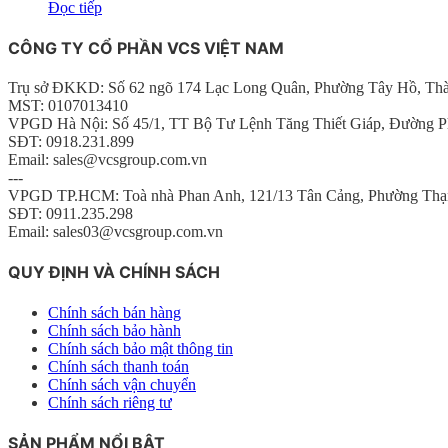
Đọc tiếp
CÔNG TY CỔ PHẦN VCS VIỆT NAM
Trụ sở ĐKKD: Số 62 ngõ 174 Lạc Long Quân, Phường Tây Hồ, Th
MST: 0107013410
VPGD Hà Nội: Số 45/1, TT Bộ Tư Lệnh Tăng Thiết Giáp, Đường P
SĐT: 0918.231.899
Email: sales@vcsgroup.com.vn
---
VPGD TP.HCM: Toà nhà Phan Anh, 121/13 Tân Cảng, Phường Thạ
SĐT: 0911.235.298
Email: sales03@vcsgroup.com.vn
QUY ĐỊNH VÀ CHÍNH SÁCH
Chính sách bán hàng
Chính sách bảo hành
Chính sách bảo mật thông tin
Chính sách thanh toán
Chính sách vận chuyển
Chính sách riêng tư
SẢN PHẨM NỔI BẬT