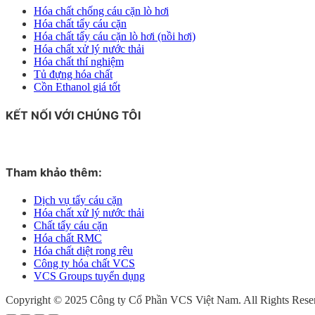
Hóa chất chống cáu cặn lò hơi
Hóa chất tẩy cáu cặn
Hóa chất tẩy cáu cặn lò hơi (nồi hơi)
Hóa chất xử lý nước thải
Hóa chất thí nghiệm
Tủ đựng hóa chất
Cồn Ethanol giá tốt
KẾT NỐI VỚI CHÚNG TÔI
Tham khảo thêm:
Dịch vụ tẩy cáu cặn
Hóa chất xử lý nước thải
Chất tẩy cáu cặn
Hóa chất RMC
Hóa chất diệt rong rêu
Công ty hóa chất VCS
VCS Groups tuyển dụng
Copyright © 2025 Công ty Cổ Phần VCS Việt Nam. All Rights Rese