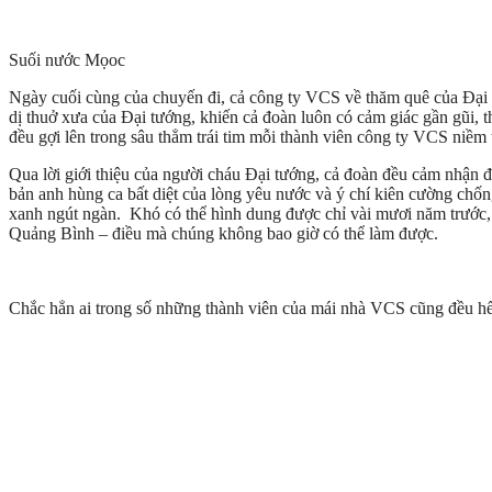
Suối nước Mọoc
Ngày cuối cùng của chuyến đi, cả công ty VCS về thăm quê của Đại t
dị thuở xưa của Đại tướng, khiến cả đoàn luôn có cảm giác gần gũi, 
đều gợi lên trong sâu thẳm trái tim mỗi thành viên công ty VCS niềm
Qua lời giới thiệu của người cháu Đại tướng, cả đoàn đều cảm nhận đ
bản anh hùng ca bất diệt của lòng yêu nước và ý chí kiên cường chố
xanh ngút ngàn. Khó có thể hình dung được chỉ vài mươi năm trước, 
Quảng Bình – điều mà chúng không bao giờ có thể làm được.
Chắc hẳn ai trong số những thành viên của mái nhà VCS cũng đều hết