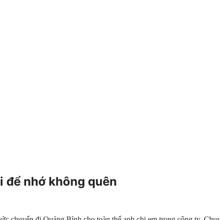
i để nhớ không quên
c chuyến đi Quảng Bình cho toàn thể anh chị em trong công ty. Chuyến