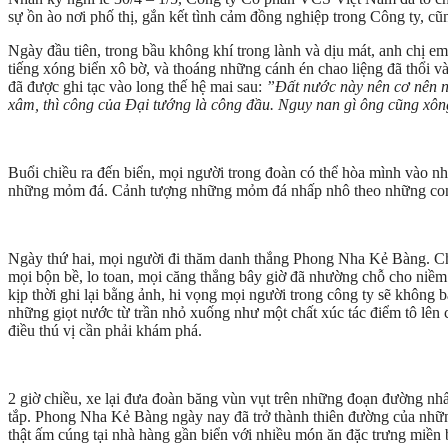
sự ồn ào nơi phố thị, gắn kết tình cảm đồng nghiệp trong Công ty, cũ
Ngày đầu tiên, trong bầu không khí trong lành và dịu mát, anh chị 
tiếng xóng biển xô bờ, và thoáng những cánh én chao liệng đã thổi 
đã được ghi tạc vào long thế hệ mai sau:
”
Đất nước này nên cơ nên n
xâm, thì công của Đại tướng là công đầu. Nguy nan gì ông cũng xông 
Buổi chiều ra đến biển, mọi người trong đoàn có thể hòa mình vào nh
những mỏm đá. Cảnh tượng những mỏm đá nhấp nhô theo những con só
Ngày thứ hai, mọi người đi thăm danh thắng Phong Nha Kẻ Bàng. Chú
mọi bộn bề, lo toan, mọi căng thẳng bây giờ đã nhường chỗ cho niề
kịp thời ghi lại bằng ảnh, hi vọng mọi người trong công ty sẽ không 
những giọt nước từ trần nhỏ xuống như một chất xúc tác điểm tô lên 
điều thú vị cần phải khám phá.
2 giờ chiều, xe lại đưa đoàn băng vùn vụt trên những đoạn đường nhấ
tắp. Phong Nha Kẻ Bàng ngày nay đã trở thành thiên đường của những r
thật ấm cúng tại nhà hàng gần biển với nhiều món ăn đặc trưng miền bi