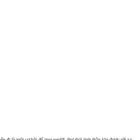
 đi là một cơ hội để mọi người thư thái tinh thần khi được rời xa