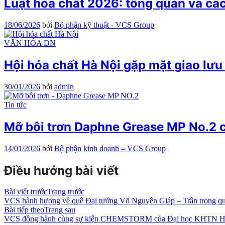
Luật hóa chất 2026: tổng quan và cá
18/06/2026
bởi
Bộ phận kỹ thuật - VCS Group
VĂN HÓA DN
Hội hóa chất Hà Nội gặp mặt giao lư
30/01/2026
bởi
admin
Tin tức
Mỡ bôi trơn Daphne Grease MP No.2 
14/01/2026
bởi
Bộ phận kinh doanh – VCS Group
Điều hướng bài viết
Bài viết trước
Trang trước
VCS hành hương về quê Đại tướng Võ Nguyên Giáp – Trân trọng quá
Bài tiếp theo
Trang sau
VCS đồng hành cùng sự kiện CHEMSTORM của Đại học KHTN H