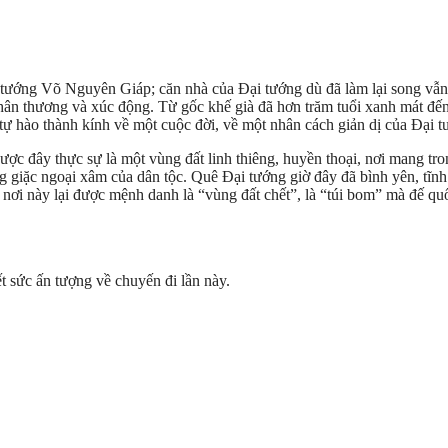
ướng Võ Nguyên Giáp; căn nhà của Đại tướng dù đã làm lại song vẫn t
thân thương và xúc động. Từ gốc khế già đã hơn trăm tuổi xanh mát đế
 tự hào thành kính về một cuộc đời, về một nhân cách giản dị của Đại
ược đây thực sự là một vùng đất linh thiêng, huyền thoại, nơi mang t
ng giặc ngoại xâm của dân tộc. Quê Đại tướng giờ đây đã bình yên, tĩ
nơi này lại được mệnh danh là “vùng đất chết”, là “túi bom” mà đế q
 sức ấn tượng về chuyến đi lần này.