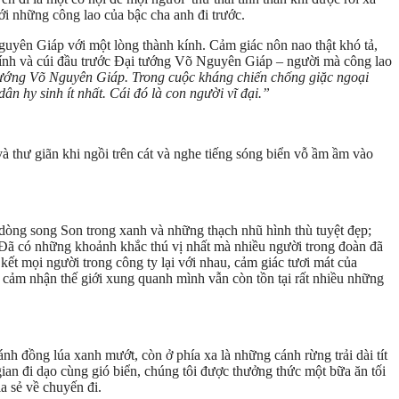
ới những công lao của bậc cha anh đi trước.
guyên Giáp với một lòng thành kính. Cảm giác nôn nao thật khó tả,
 kính và cúi đầu trước Đại tướng Võ Nguyên Giáp – người mà công lao
 tướng Võ Nguyên Giáp. Trong cuộc kháng chiến chống giặc ngoại
n hy sinh ít nhất. Cái đó là con người vĩ đại.”
à thư giãn khi ngồi trên cát và nghe tiếng sóng biển vỗ ầm ầm vào
òng song Son trong xanh và những thạch nhũ hình thù tuyệt đẹp;
 Đã có những khoảnh khắc thú vị nhất mà nhiều người trong đoàn đã
kết mọi người trong công ty lại với nhau, cảm giác tươi mát của
 cảm nhận thế giới xung quanh mình vẫn còn tồn tại rất nhiều những
h đồng lúa xanh mướt, còn ở phía xa là những cánh rừng trải dài tít
gian đi dạo cùng gió biển, chúng tôi được thưởng thức một bữa ăn tối
a sẻ về chuyến đi.