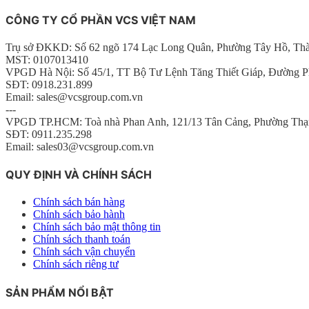
CÔNG TY CỔ PHẦN VCS VIỆT NAM
Trụ sở ĐKKD: Số 62 ngõ 174 Lạc Long Quân, Phường Tây Hồ, Th
MST: 0107013410
VPGD Hà Nội: Số 45/1, TT Bộ Tư Lệnh Tăng Thiết Giáp, Đường P
SĐT: 0918.231.899
Email: sales@vcsgroup.com.vn
---
VPGD TP.HCM: Toà nhà Phan Anh, 121/13 Tân Cảng, Phường Thạ
SĐT: 0911.235.298
Email: sales03@vcsgroup.com.vn
QUY ĐỊNH VÀ CHÍNH SÁCH
Chính sách bán hàng
Chính sách bảo hành
Chính sách bảo mật thông tin
Chính sách thanh toán
Chính sách vận chuyển
Chính sách riêng tư
SẢN PHẨM NỔI BẬT