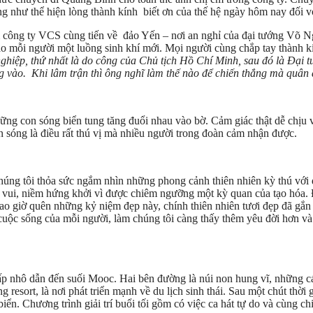
ng như thể hiện lòng thành kính biết ơn của thế hệ ngày hôm nay đối v
em công ty VCS cùng tiến về đảo Yến – nơi an nghỉ của đại tướng Võ N
vào mỗi người một luồng sinh khí mới. Mọi người cùng chắp tay thành
ghiệp, thứ nhất là do công của Chủ tịch Hồ Chí Minh, sau đó là Đại
vào. Khi lâm trận thì ông nghĩ làm thế nào để chiến thắng mà quân dâ
ững con sóng biển tung tăng đuổi nhau vào bờ. Cảm giác thật dễ chịu v
ng là điều rất thú vị mà nhiều người trong đoàn cảm nhận được.
ng tôi thỏa sức ngắm nhìn những phong cảnh thiên nhiên kỳ thú với d
m vui, niềm hứng khởi vì được chiêm ngưỡng một kỳ quan của tạo hóa.
bao giờ quên những kỷ niệm đẹp này, chính thiên nhiên tươi đẹp đã gắn 
cuộc sống của mỗi người, làm chúng tôi càng thấy thêm yêu đời hơn và
p nhô dẫn đến suối Mooc. Hai bên đường là núi non hung vĩ, những cán
esort, là nơi phát triển mạnh về du lịch sinh thái. Sau một chút thời 
ển. Chương trình giải trí buổi tối gồm có việc ca hát tự do và cùng chi