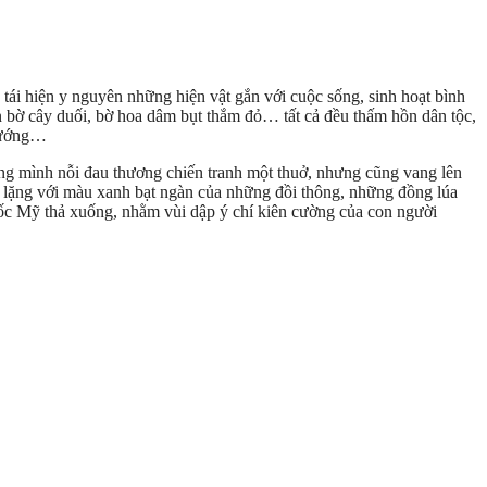
ái hiện y nguyên những hiện vật gắn với cuộc sống, sinh hoạt bình
n bờ cây duối, bờ hoa dâm bụt thắm đỏ… tất cả đều thấm hồn dân tộc,
 tướng…
rong mình nỗi đau thương chiến tranh một thuở, nhưng cũng vang lên
nh lặng với màu xanh bạt ngàn của những đồi thông, những đồng lúa
uốc Mỹ thả xuống, nhằm vùi dập ý chí kiên cường của con người