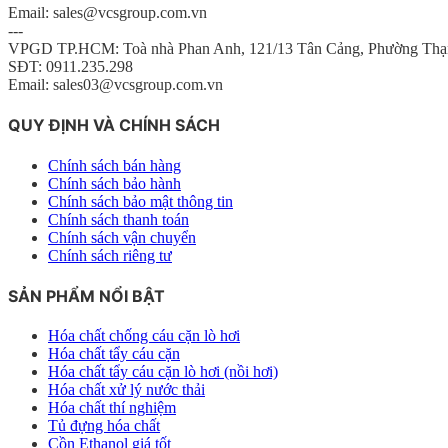
Email: sales@vcsgroup.com.vn
---
VPGD TP.HCM: Toà nhà Phan Anh, 121/13 Tân Cảng, Phường Thạ
SĐT: 0911.235.298
Email: sales03@vcsgroup.com.vn
QUY ĐỊNH VÀ CHÍNH SÁCH
Chính sách bán hàng
Chính sách bảo hành
Chính sách bảo mật thông tin
Chính sách thanh toán
Chính sách vận chuyển
Chính sách riêng tư
SẢN PHẨM NỔI BẬT
Hóa chất chống cáu cặn lò hơi
Hóa chất tẩy cáu cặn
Hóa chất tẩy cáu cặn lò hơi (nồi hơi)
Hóa chất xử lý nước thải
Hóa chất thí nghiệm
Tủ đựng hóa chất
Cồn Ethanol giá tốt