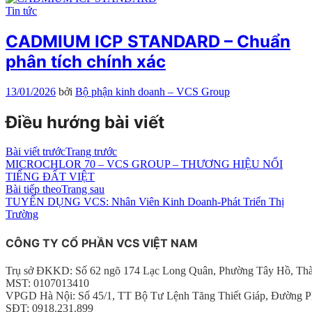
Tin tức
CADMIUM ICP STANDARD – Chuẩn
phân tích chính xác
13/01/2026
bởi
Bộ phận kinh doanh – VCS Group
Điều hướng bài viết
Bài viết trước
Trang trước
MICROCHLOR 70 – VCS GROUP – THƯƠNG HIỆU NỔI
TIẾNG ĐẤT VIỆT
Bài tiếp theo
Trang sau
TUYỂN DỤNG VCS: Nhân Viên Kinh Doanh-Phát Triển Thị
Trường
CÔNG TY CỔ PHẦN VCS VIỆT NAM
Trụ sở ĐKKD: Số 62 ngõ 174 Lạc Long Quân, Phường Tây Hồ, Th
MST: 0107013410
VPGD Hà Nội: Số 45/1, TT Bộ Tư Lệnh Tăng Thiết Giáp, Đường P
SĐT: 0918.231.899