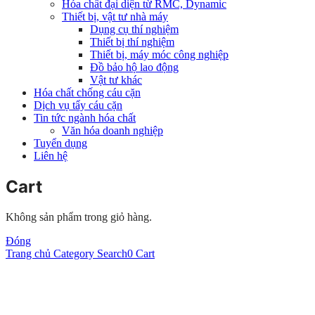
Hóa chất đại diện từ RMC, Dynamic
Thiết bị, vật tư nhà máy
Dụng cụ thí nghiệm
Thiết bị thí nghiệm
Thiết bị, máy móc công nghiệp
Đồ bảo hộ lao động
Vật tư khác
Hóa chất chống cáu cặn
Dịch vụ tẩy cáu cặn
Tin tức ngành hóa chất
Văn hóa doanh nghiệp
Tuyển dụng
Liên hệ
Cart
Không sản phẩm trong giỏ hàng.
Đóng
Trang chủ
Category
Search
0
Cart