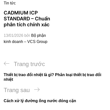
Tin tức
CADMIUM ICP
STANDARD – Chuẩn
phân tích chính xác
13/01/2026
bởi
Bộ phận
kinh doanh – VCS Group
Điều
Bài
Trang trước
hướng
viết
Thiết bị trao đổi nhiệt là gì? Phân loại thiết bị trao đổi
bài
nhiệt
trước
viết
Bài
Trang sau
tiếp
Cách xử lý đường ống nước đóng cặn
theo