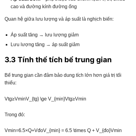
cao và đường kính đường ống
Quan hệ giữa lưu lượng và áp suất là nghịch biến:
Áp suất tăng → lưu lượng giảm
Lưu lượng tăng → áp suất giảm
3.3 Tính thể tích bể trung gian
Bể trung gian cần đảm bảo dung tích lớn hơn giá trị tối
thiểu:
Vtg≥VminV_{tg} \ge V_{min}Vtg​≥Vmin​
Trong đó:
Vmin=6.5×Q+VđoV_{min} = 6.5 \times Q + V_{đo}Vmin​