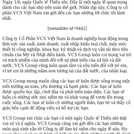
Ngày 1/6, ngày Quốc tế Thiếu nhi. Đây là một ngày lễ quan trọng
dành cho các bạn nhỏ trên toàn thế giới. Nhân dịp này, Công ty cổ
phần VCS Việt Nam xin gửi đến các bạn những lời chúc tốt lành
nhất.
[metaslider id=9442]
Công ty Cổ Phần VCS Việt Nam là doanh nghiệp hoạt động trong
lĩnh vực sản xuất, kinh doanh, xuất nhập khẩu hoá chất, máy móc
thiết bị công nghiệp, khoa học kỹ thuật và dịch vụ vận tải theo tiêu
chuẩn của Mỹ và Nhật điều hành. VCS Group luôn coi trọng vai trò
và trách nhiệm của mình đối với sự phát triển của xã hội và đất
nước. VCS Group cũng luôn quan tâm và yêu mến đối với trẻ em,
vì trẻ em là những mầm non tương lai của đất nước, của nhân loại.
VCS Group mong muốn rằng các bạn sẽ luôn được sống trong một
môi trường an toàn, yêu thương và hạnh phúc. Các bạn sẽ luôn
được quyền học tập, chơi đùa và phát triển toàn diện. Các bạn sẽ
luôn có những ước mơ, niềm tin và khát vọng để vươn lên trong
cuộc sống. Các bạn sẽ luôn có những người thân, bạn bè và thầy cô
giáo bên cạnh để động viên và hỗ trợ các bạn.
VCS Group xin chúc các bạn có một ngày Quốc tế Thiếu nhi thật
vui vẻ và ý nghĩa. VCS Group cũng xin gửi đến các bạn những
món quà xinh xắn từ Công ty để làm kỷ niệm cho ngày lễ này. Hy