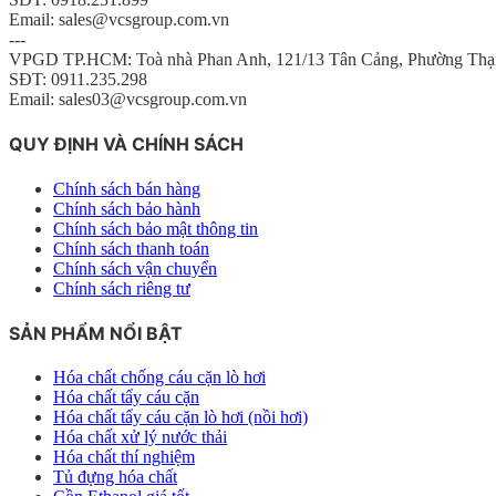
Email: sales@vcsgroup.com.vn
---
VPGD TP.HCM: Toà nhà Phan Anh, 121/13 Tân Cảng, Phường Thạ
SĐT: 0911.235.298
Email: sales03@vcsgroup.com.vn
QUY ĐỊNH VÀ CHÍNH SÁCH
Chính sách bán hàng
Chính sách bảo hành
Chính sách bảo mật thông tin
Chính sách thanh toán
Chính sách vận chuyển
Chính sách riêng tư
SẢN PHẨM NỔI BẬT
Hóa chất chống cáu cặn lò hơi
Hóa chất tẩy cáu cặn
Hóa chất tẩy cáu cặn lò hơi (nồi hơi)
Hóa chất xử lý nước thải
Hóa chất thí nghiệm
Tủ đựng hóa chất