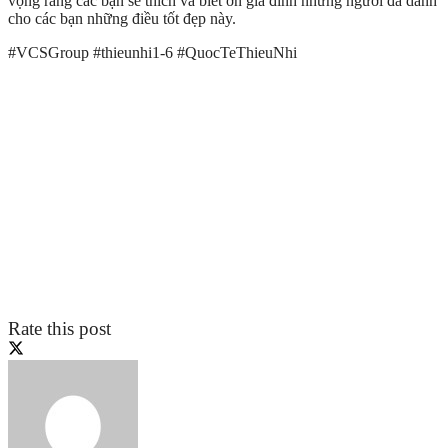
vọng rằng các bạn sẽ thích và biết ơn gia đình những người đã dành
cho các bạn những điều tốt đẹp này.
#VCSGroup #thieunhi1-6 #QuocTeThieuNhi
Rate this post