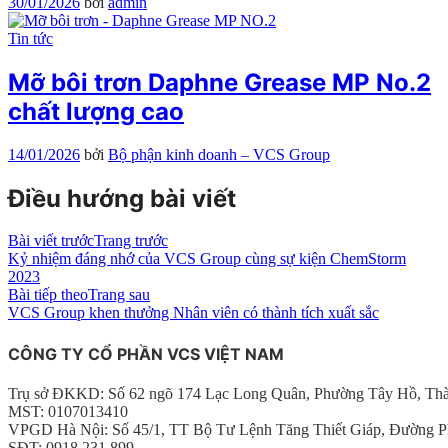
30/01/2026
bởi
admin
Tin tức
Mỡ bôi trơn Daphne Grease MP No.2
chất lượng cao
14/01/2026
bởi
Bộ phận kinh doanh – VCS Group
Điều hướng bài viết
Bài viết trước
Trang trước
Kỷ nhiệm đáng nhớ của VCS Group cùng sự kiện ChemStorm
2023
Bài tiếp theo
Trang sau
VCS Group khen thưởng Nhân viên có thành tích xuất sắc
CÔNG TY CỔ PHẦN VCS VIỆT NAM
Trụ sở ĐKKD: Số 62 ngõ 174 Lạc Long Quân, Phường Tây Hồ, Th
MST: 0107013410
VPGD Hà Nội: Số 45/1, TT Bộ Tư Lệnh Tăng Thiết Giáp, Đường P
SĐT: 0918.231.899