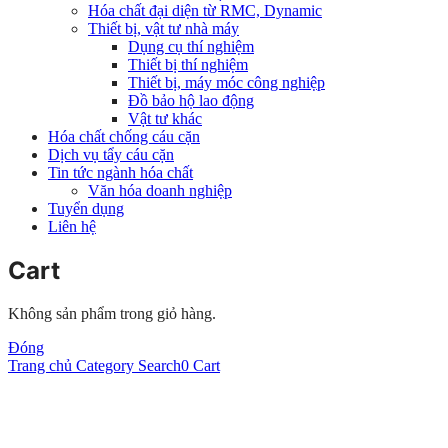
Hóa chất đại diện từ RMC, Dynamic
Thiết bị, vật tư nhà máy
Dụng cụ thí nghiệm
Thiết bị thí nghiệm
Thiết bị, máy móc công nghiệp
Đồ bảo hộ lao động
Vật tư khác
Hóa chất chống cáu cặn
Dịch vụ tẩy cáu cặn
Tin tức ngành hóa chất
Văn hóa doanh nghiệp
Tuyển dụng
Liên hệ
Cart
Không sản phẩm trong giỏ hàng.
Đóng
Trang chủ
Category
Search
0
Cart